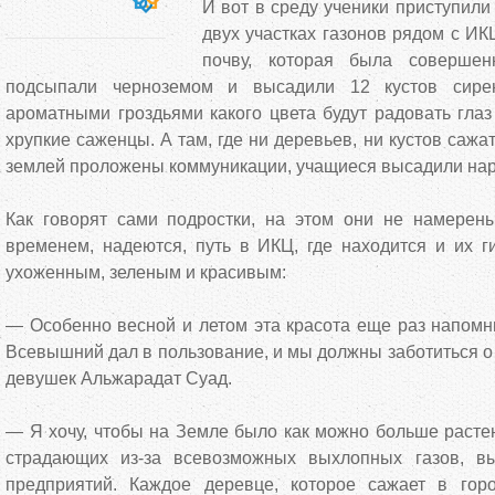
И вот в среду ученики приступили
двух участках газонов рядом с И
почву, которая была совершен
подсыпали черноземом и высадили 12 кустов сирен
ароматными гроздьями какого цвета будут радовать глаз
хрупкие саженцы. А там, где ни деревьев, ни кустов сажат
землей проложены коммуникации, учащиеся высадили нар
Как говорят сами подростки, на этом они не намерены
временем, надеются, путь в ИКЦ, где находится и их ги
ухоженным, зеленым и красивым:
— Особенно весной и летом эта красота еще раз напомн
Всевышний дал в пользование, и мы должны заботиться о 
девушек Альжарадат Суад.
— Я хочу, чтобы на Земле было как можно больше растен
страдающих из-за всевозможных выхлопных газов, 
предприятий. Каждое деревце, которое сажает в гор