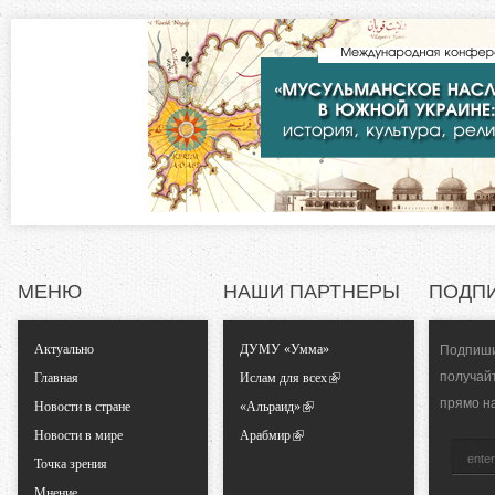
в
о
к
л
н
а
д
т
к
а
а
)
л
ь
МЕНЮ
НАШИ ПАРТНЕРЫ
ПОДП
н
Актуально
ДУМУ «Умма»
Подпиши
получай
Главная
Ислам для всех
ы
прямо н
Новости в стране
«Альраид»
Новости в мире
Арабмир
е
Точка зрения
Мнение