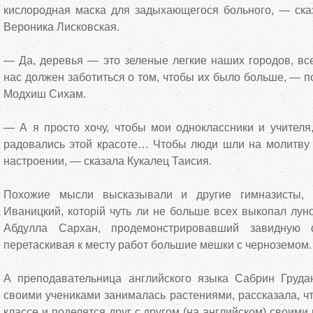
кислородная маска для задыхающегося больного, — сказ
Вероника Лисковская.
— Да, деревья — это зеленые легкие наших городов, вс
нас должен заботиться о том, чтобы их было больше, — 
Модхиш Сихам.
— А я просто хочу, чтобы мои одноклассники и учителя,
радовались этой красоте… Чтобы люди шли на молитву 
настроении, — сказала Кукалец Таисия.
Похожие мысли высказывали и другие гимназисты,
Иваницкий, которій чуть ли не больше всех выкопал луно
Абдулла Сархан, продемонстрировавший завидную ф
перетаскивая к месту работ большие мешки с черноземом.
А преподавательница английского языка Сабрин Груда
своими учениками занималась растениями, рассказала, чт
классе и поделятся друг с другом (на английском) своим