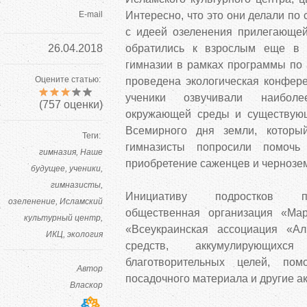
E-mail
Интересно, что это они делали по
с идеей озеленения прилегающе
26.04.2018
обратились к взрослым еще в 
гимназии в рамках программы по 
Оцените статью:
проведена экологическая конфере
ученики озвучивали наибол
(
757
оценки)
окружающей среды и существующ
Всемирного дня земли, которы
Теги:
гимназисты попросили помочь
гимназия
Наше
приобретение саженцев и чернозе
будущее
ученики
гимназисты
Инициативу подростков п
озеленение
Исламский
общественная организация «Ма
культурный центр
«Всеукраинская ассоциация «Ал
ИКЦ
экология
средств, аккумулирующихс
благотворительных целей, пом
Автор
посадочного материала и другие а
Власкор