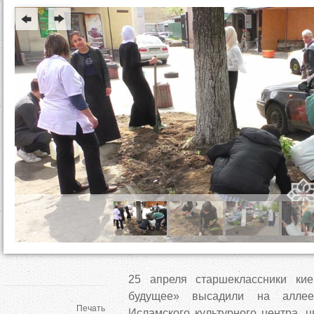
д
е
с
ь
25 апреля старшеклассники ки
будущее» высадили на алле
Печать
Исламского культурного центра, 