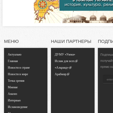
д
т
к
а
а
)
л
МЕНЮ
НАШИ ПАРТНЕРЫ
ПОДП
ь
Актуально
ДУМУ «Умма»
Подпиши
н
получай
Главная
Ислам для всех
прямо н
ы
Новости в стране
«Альраид»
Новости в мире
Арабмир
е
Точка зрения
Мнение
в
Анализ
Интервью
к
Исламоведение