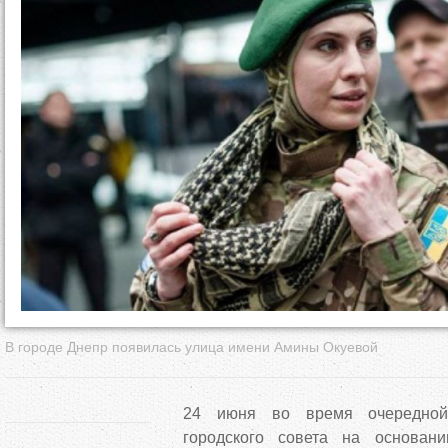
д
е
с
ь
В городе Днепр появилась улица имени Амины Окуевой
24 июня во время очередной
городского совета на основан