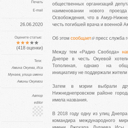
Печать
общественных организаций депу
E-mail
наименовании нового проезд
Освобождения, что в Амур-Нижне
26.06.2020
честь погибшей врача и военной А
Оцените статью:
Об этом
сообщает
пресс служба г
(
418
оценки)
Между тем «Радио Свобода»
на
Днепре в честь Окуевой хотел
Теги:
Тополиная, однако на обще
Амина Окуева
Иса
инициативу не поддержали жители 
Мунаев
улица имени
Амины Окуевои
Затем в мэрии выбрали др
Нижнеднепровском районе город
Автор
имела названия.
editor
В 2018 году одну из улиц Днепра
командира международного миро
имени Джохара Дудаева Исы 