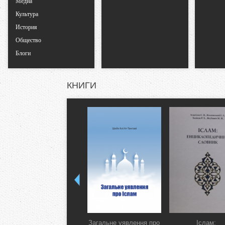
Медиа
л
Культура
История
а
Общество
д
Блоги
к
КНИГИ
и
Загальне уявлення про
Іслам: