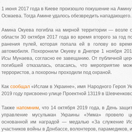
1 июня 2017 года в Киеве произошло покушение на Амину
Осмаева. Тогда Амине удалось обезвредить нападающего.
Амина Окуева погибла на мирной территории — возле с
области 30 октября 2017 года во время второго за год п
ранения пулей, которая попала ей в голову во врем
автомобиля. Похоронили Окуеву в Днепре 1 ноября 201
Исы Мунаева, согласно ее завещанию. От публичной це
погибшей отказалась, опасаясь, что мероприятие мо
террористов, а похороны проходили под охраной.
Как
сообщал
«Ислам в Украине», имя Народного Героя У
2019 году присвоено улице Проектной 13119 в Шевченковс
Также
напомним
, что 14 октября 2019 года, в День защ
управление мусульман Украины «Умма» провело ц
основанной им наградой — медалью «За служение И
участников войны в Донбассе, волонтеров, парамедиков, 