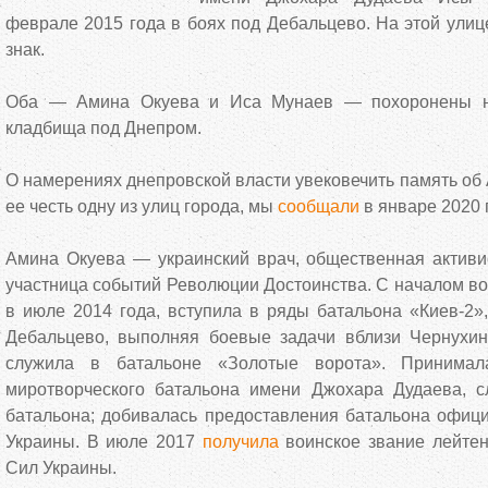
феврале 2015 года в боях под Дебальцево. На этой ули
знак.
Оба — Амина Окуева и Иса Мунаев — похоронены на
кладбища под Днепром.
О намерениях днепровской власти увековечить память об 
ее честь одну из улиц города, мы
сообщали
в январе 2020 
Амина Окуева — украинский врач, общественная активи
участница событий Революции Достоинства. С началом во
в июле 2014 года, вступила в ряды батальона «Киев-2»
Дебальцево, выполняя боевые задачи вблизи Чернухи
служила в батальоне «Золотые ворота». Принимал
миротворческого батальона имени Джохара Дудаева, 
батальона; добивалась предоставления батальона офици
Украины. В июле 2017
получила
воинское звание лейте
Сил Украины.