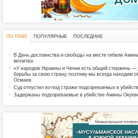
ПО ТЕМЕ
ПОПУЛЯРНЫЕ
ПОСЛЕДНИЕ
Г
(
а
В День достоинства и свободы на месте гибели Амин
о
к
молитва
т
«У народов Украины и Чечни есть общий стержень — 
р
борьбы за свою страну, поэтому мы всегда находим 
и
Осмаев
в
и
Суд отпустил из-под стражи подозреваемых в убийс
н
Задержаны подозреваемые в убийстве Амины Окуев
а
з
я
в
о
к
л
н
а