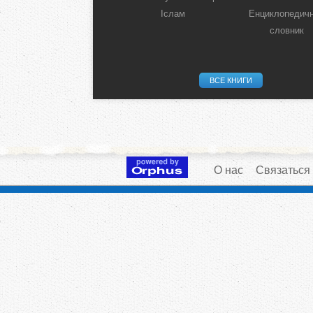
Іслам
Енциклопедич
словник
ВСЕ КНИГИ
О нас
Связаться