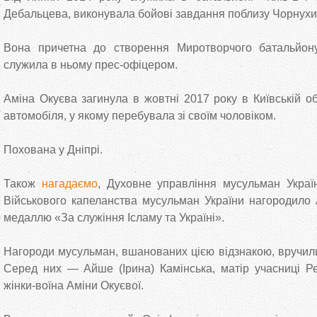
Дебальцева, виконувала бойові завдання поблизу Чорнухи
Вона причетна до створення Миротворчого батальйон
служила в ньому прес-офіцером.
Аміна Окуєва загинула в жовтні 2017 року в Київській об
автомобіля, у якому перебувала зі своїм чоловіком.
Похована у Дніпрі.
Також
нагадаємо
, Духовне управління мусульман Укра
Військового капеланства мусульман України нагородило
медаллю «За служіння Ісламу та Україні».
Нагороди мусульман, вшанованих цією відзнакою, вручили
Серед них — Айше (Ірина) Камінська, матір учасниці Ре
жінки-воїна Аміни Окуєвої.