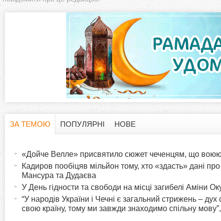
ЗА ТЕМОЮ
ПОПУЛЯРНІ
НОВЕ
H
(
а
«Дойче Велле» присвятило сюжет чеченцям, що воюют
o
к
Кадиров пообіцяв мільйон тому, хто «здасть» дані п
т
Мансура та Дудаєва
r
и
У День гідности та свободи на місці загибелі Аміни О
в
“У народів України і Чечні є загальний стрижень – дух
i
свою країну, тому ми завжди знаходимо спільну мову”
н