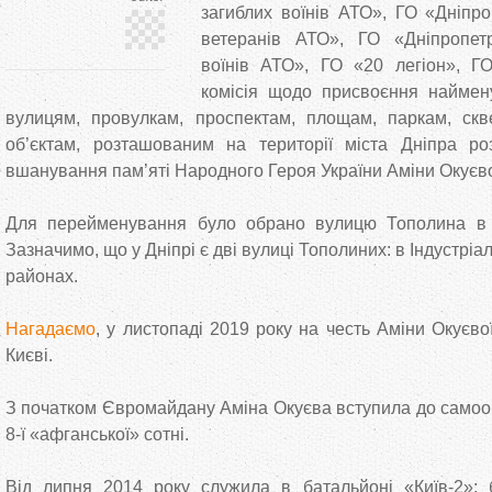
загиблих воїнів АТО», ГО «Дніпро
ветеранів АТО», ГО «Дніпропет
воїнів АТО», ГО «20 легіон», Г
комісія щодо присвоєння наймен
вулицям, провулкам, проспектам, площам, паркам, ск
об’єктам, розташованим на території міста Дніпра р
вшанування пам’яті Народного Героя України Аміни Окуєво
Для перейменування було обрано вулицю Тополина в І
Зазначимо, що у Дніпрі є дві вулиці Тополиних: в Індустрі
районах.
Нагадаємо
, у листопаді 2019 року на честь Аміни Окуєв
Києві.
З початком Євромайдану Аміна Окуєва вступила до самоо
8-ї «афганської» сотні.
Від липня 2014 року служила в батальйоні «Київ-2»: 