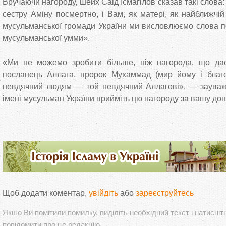
Вручаючи нагороду, шейх Саід Ісмагілов сказав такі слов
сестру Аміну посмертно, і Вам, як матері, як найближчій 
мусульманської громади України ми висловлюємо слова по
мусульманської умми».
«Ми не можемо зробити більше, ніж нагорода, що да
посланець Аллага, пророк Мухаммад (мир йому і благо
невдячний людям — той невдячний Аллагові», — зауважи
імені мусульман України прийміть цю нагороду за вашу дон
Щоб додати коментар,
увійдіть
або
зареєструйтесь
Якшо Ви помітили помилку, виділіть необхідний текст і натисніт
повідомити про це редакцію.