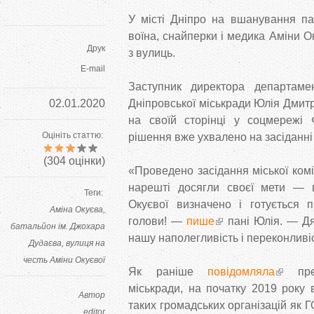
У місті Дніпро на вшанування пам
воїна, снайперки і медика Аміни О
Друк
з вулиць.
E-mail
Заступник директора департамен
02.01.2020
Дніпровської міськради Юлія Дмит
на своїй сторінці у соцмережі 
Оцініть статтю:
рішення вже ухвалено на засіданні 
(
304
оцінки)
«Проведено засідання міської комі
нарешті досягли своєї мети — 
Теги:
Окуєвої визначено і готується п
Аміна Окуєва
голови! —
пише
пані Юлія. — Дяк
батальйон ім. Джохара
нашу наполегливість і переконливі
Дудаєва
вулиця на
честь Аміни Окуєвої
Як раніше
повідомляла
прес
міськради, на початку 2019 року 
Автор
таких громадських організацій як 
editor