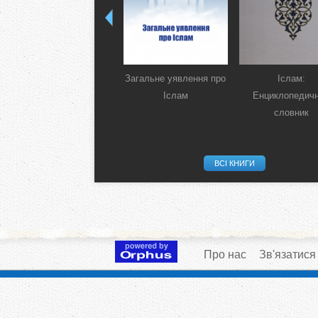
Загальне уявлення про
Іслам:
Іслам
Енциклопедич
словник
ВСІ КНИГИ
Про нас
Зв'язатися