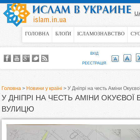
Jump to navigation
U
ГОЛОВНА
БЛОҐИ
ІСЛАМОЗНАВСТВО
СУ
ВХІД
РЕЄСТРАЦІЯ
Головна
>
Новини у країні
>
У Дніпрі на честь Аміни Окуєв
У ДНІПРІ НА ЧЕСТЬ АМІНИ ОКУЄВОЇ
В
ВУЛИЦЮ
и
є