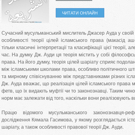
т
m
m
m
e
t
e
s
ЧИТАТИ ОНЛАЙН
g
s
r
e
у
a
a
a
r
A
n
a
p
g
т
Сучасний мусульманський мислитель Джасер Ауда у своїй 
k
k
k
m
p
e
особливості теорії цілей ісламського права (макасід аш
r
тільки класичні інтерпретації та класифікації цієї теорії, а
a
a
a
час. На думку Дж. Ауди ця теорія містить у собі філософс
права. На його думку, теорія цілей шаріату сприяє подола
s
s
s
між ісламськими школами права, особливо політичного шт
та мирному співіснуванню між представниками різних іслам
i
i
i
Дж. Ауда вважає, що реалізація цілей ісламського права
фетв, що їх видають муфтії чи то законознавці. Таким чин
d
d
d
норм має залежати від того, наскільки вони реалізовують ви
_
_
_
Працю відомого мусульманського законознавця-реф
дослідження Кямала Гасимова, у якому розглядається істор
d
d
d
шаріату, а також особливості правової теорії Дж. Ауди.