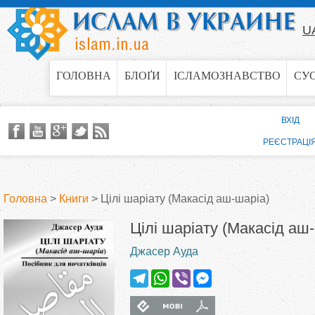
Jump to navigation
U
ГОЛОВНА
БЛОҐИ
ІСЛАМОЗНАВСТВО
СУ
ВХІД
РЕЄСТРАЦІ
Головна
>
Книги
>
Цілі шаріату (Макасід аш-шаріа)
В
Цілі шаріату (Макасід аш
Джасер Ауда
и
T
W
V
M
є
e
h
i
e
l
a
b
s