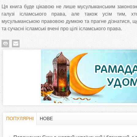
z
z
z
Ця книга буде цікавою не лише мусульманським законозн
галузі ісламського права, але також усім тим, хт
h
h
h
мусульманською правовою думкою та прагне дізнатися, що
та сучасні ісламські вчені про цілі ісламського права.
a
a
a
s
s
s
i
i
i
e
e
e
r
r
r
.
.
.
e
m
p
ПОПУЛЯРНІ
НОВЕ
H
(
p
o
d
а