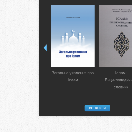
Загальне уявлення про
Іслам:
Іслам
Енциклопедич
словник
ВСІ КНИГИ