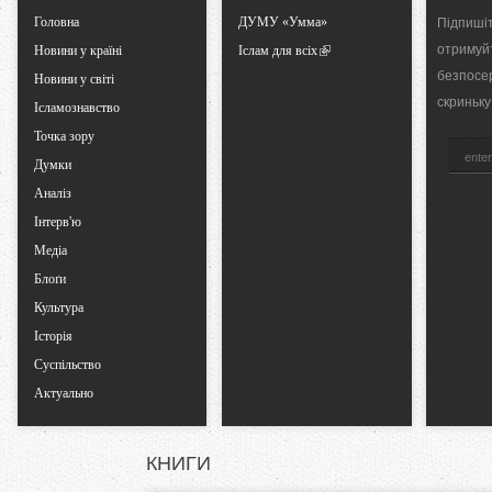
Головна
ДУМУ «Умма»
Підпишіт
a
отримуй
Новини у країні
Іслам для всіх
безпосе
Новини у світі
b
скриньку
Ісламознавство
Точка зору
s
Думки
Аналіз
Інтерв'ю
Медіа
Блоґи
Культура
Історія
Суспільство
Актуально
КНИГИ