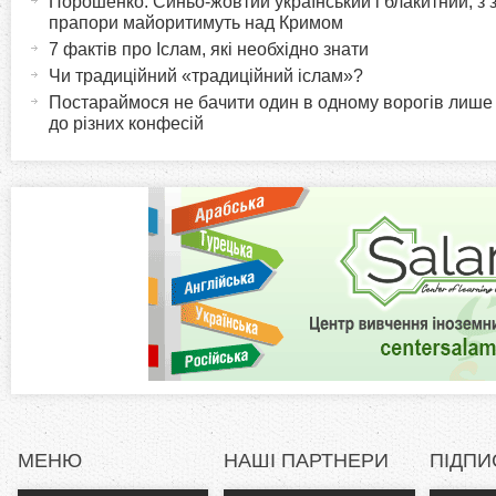
Порошенко: Синьо-жовтий український і блакитний, з
o
к
прапори майоритимуть над Кримом
u
b
f
т
7 фактів про Іслам, які необхідно знати
r
и
Чи традиційний «традиційний іслам»?
b
i
в
Постараймося не бачити один в одному ворогів лише
i
до різних конфесій
н
а
z
в
к
o
л
а
n
д
к
t
а
)
a
l
МЕНЮ
НАШІ ПАРТНЕРИ
ПІДПИ
T