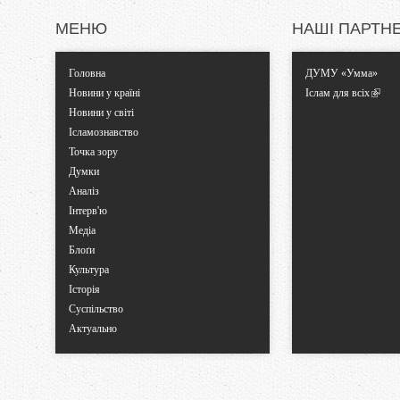
_
_
_
МЕНЮ
НАШІ ПАРТН
o
o
o
n
n
n
Головна
ДУМУ «Умма»
Новини у країні
Іслам для всіх
o
o
o
Новини у світі
Ісламознавство
v
v
v
Точка зору
Думки
l
l
l
Аналіз
Інтерв'ю
e
e
e
Медіа
Блоґи
n
n
n
Культура
Історія
n
n
n
Суспільство
Актуально
y
y
y
a
a
a