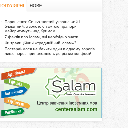
в
ПОПУЛЯРНІ
НОВЕ
а
а
Порошенко: Синьо-жовтий український і
ф
блакитний, з золотою тамгою прапори
к
майоритимуть над Кримом
т
о
7 фактів про Іслам, які необхідно знати
и
Чи традиційний «традиційний іслам»?
р
в
Постараймося не бачити один в одному ворогів
лише через приналежність до різних конфесій
н
м
а
в
а
к
л
а
д
к
а