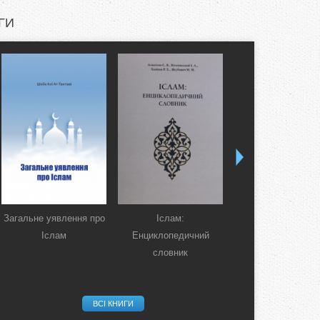
ГИ
Загальне уявлення про
Іслам:
Коран. Перекла
Іслам
Енциклопедичний
смислів українсь
словник
мовою
ВСІ КНИГИ