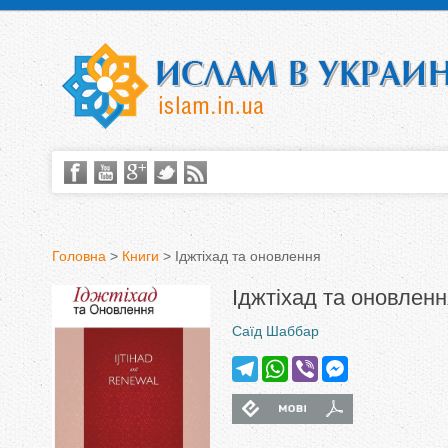
Головна
>
Книги
>
Іджтіхад та оновлення
В
Іджтіхад та оновлен
и
Саїд Шаббар
є
T
W
V
M
e
h
i
e
т
l
a
b
s
i
i
i
e
t
e
s