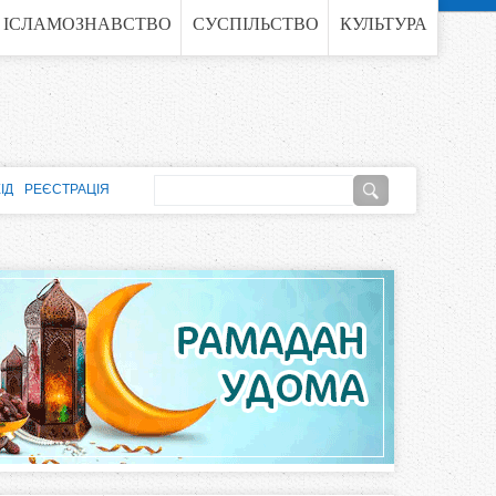
ІСЛАМОЗНАВСТВО
СУСПІЛЬСТВО
КУЛЬТУРА
П
ІД
РЕЄСТРАЦІЯ
о
П
ш
о
у
к
ш
у
к
о