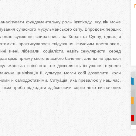
H
(
аналізувати фундаментальну роль іджтіхаду, яку він може
o
рмування сучасного мусульманського світу. Впродовж перших
езалежне судження спираючись на Коран та Сунну; однак, з
r
натомість практикувалося слідування існуючим постановам,
i
ні вчені, ліберали, соціалісти, навіть секуляристи, серед
рав крізь призму свого власного бачення, але їм не вдалося
z
усульманська спільнота, не дозволяють існування ступеня
манська цивілізація й культура могли собі дозволити, коли
o
ваними й самодостатніми. Ситуація, яка превалює у наш час,
о яких треба підходити здійснюючи серію чітко визначених
n
t
a
l
)