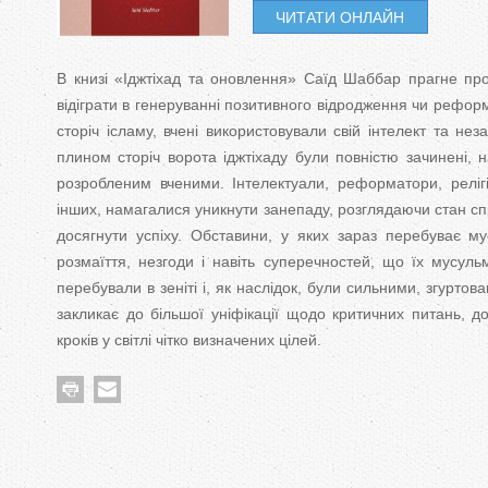
у
ЧИТАТИ ОНЛАЙН
g
s
r
e
d
d
d
т
r
A
n
j
j
j
В книзі «Іджтіхад та оновлення» Саїд Шаббар прагне про
a
p
g
відіграти в генеруванні позитивного відродження чи рефо
m
p
e
t
t
t
сторіч ісламу, вчені використовували свій інтелект та н
r
плином сторіч ворота іджтіхаду були повністю зачинені, 
i
i
i
розробленим вченими. Інтелектуали, реформатори, релігій
інших, намагалися уникнути занепаду, розглядаючи стан сп
h
h
h
досягнути успіху. Обставини, у яких зараз перебуває м
a
a
a
розмаїття, незгоди і навіть суперечностей, що їх мусуль
перебували в зеніті і, як наслідок, були сильними, згурто
d
d
d
закликає до більшої уніфікації щодо критичних питань, д
кроків у світлі чітко визначених цілей.
_
_
_
t
t
t
a
a
a