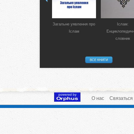
Загальне уявлення про
Іслам:
Іслам
Енциклопедич
словник
ВСЕ КНИГИ
О нас
Связаться