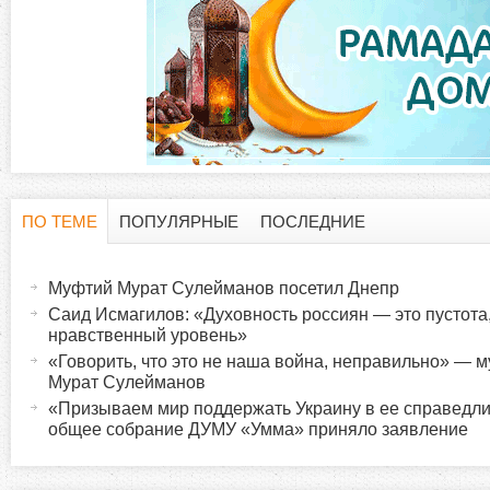
р
ПО ТЕМЕ
ПОПУЛЯРНЫЕ
ПОСЛЕДНИЕ
Г
(
а
Муфтий Мурат Сулейманов посетил Днепр
о
к
Саид Исмагилов: «Духовность россиян — это пустота
т
нравственный уровень»
р
и
«Говорить, что это не наша война, неправильно» —
Мурат Сулейманов
в
и
«Призываем мир поддержать Украину в ее справедл
н
общее собрание ДУМУ «Умма» приняло заявление
а
з
я