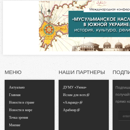
в
о
к
л
н
а
д
т
к
а
а
)
л
МЕНЮ
НАШИ ПАРТНЕРЫ
ПОДП
ь
Актуально
ДУМУ «Умма»
Подпиши
н
получай
Главная
Ислам для всех
прямо н
ы
Новости в стране
«Альраид»
Новости в мире
Арабмир
е
Точка зрения
Мнение