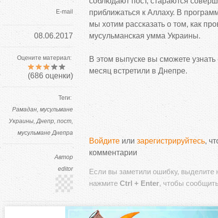
соблюдают пост, стараются соверш
E-mail
приближаться к Аллаху. В програм
а
мы хотим рассказать о том, как про
08.06.2017
мусульманская умма Украины.
и
Оцените материал:
В этом выпуске вы сможете узнать
н
месяц встретили в Днепре.
(
686
оценки)
е
Теги:
Рамадан
мусульмане
.
Украины
Днепр
пост
мусульмане Днепра
Д
Войдите
или
зарегистрируйтесь
, ч
комментарии
н
Автор
editor
Если вы заметили ошибку, выделите 
е
нажмите
Ctrl + Enter
, чтобы сообщить
п