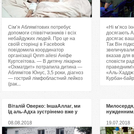
Сім’я Аблямітових потребує
«Ні м’ясо їхн
допомоги співвітчизників і всіх
досягають А
небайдужих людей. Про це на
досягає ваш
своїй сторінці в Facebook
Так Він підк
повідомила координатор
звеличували 
організації Qırım аilesi Аніфе
вказав для 
Куртсеітова. — В дитячу лікарню
сповісти рад
«Охматдит» потрапила дитина —
праведним!»
Аблямітов Юнус, 3,5 роки, діагноз
«Аль-Хаддж»,
— гострий лімфобластний лейкоз
Курбан-байр
(рак...
Віталій Оверко: ІншаАллаг, ми
Милосердя,
Ід аль-Адха зустрінемо вже у
нужденним,
повністю збудованій мечеті
будні одес
08.08.2018
19.07.2018
«Аль-Басір»