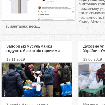
т
лімітовану кол
присвячену укр
стали символа
у
незламности: Л
Криму. Мета пр
т
гуманітарна: весь...
Запорізькі мусульманки
Духовне уп
годують безхатніх гарячими
України «У
обідами
малозабез
19.11.2019
19.08.2019
Запорізькі мусульманки —
Мусульмани в