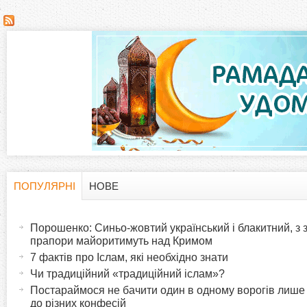
С
т
о
р
і
н
ПОПУЛЯРНІ
НОВЕ
H
(
к
а
Порошенко: Синьо-жовтий український і блакитний, з
o
к
прапори майоритимуть над Кримом
и
т
7 фактів про Іслам, які необхідно знати
r
и
Чи традиційний «традиційний іслам»?
в
Постараймося не бачити один в одному ворогів лише
i
до різних конфесій
н