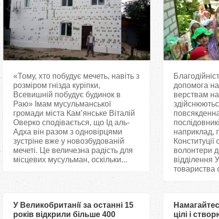
«Тому, хто побудує мечеть, навіть з
Благодійніст
розміром гнізда куріпки,
допомога н
Всевишній побудує будинок в
верствам на
Раю» Імам мусульманської
здійснюють
громади міста Кам’янське Віталій
повсякденна
Оверко сподівається, що Ід аль-
послідовникі
Адха він разом з одновірцями
наприклад, 
зустріне вже у новозбудованій
Конституції 
мечеті. Це величезна радість для
волонтери д
місцевих мусульман, оскільки...
відділення У
товариства с
У Великобританії за останні 15
Намагайтес
років відкрили більше 400
цілі і ство