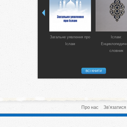
Загальне уявлення про
Іслам:
Іслам
Енциклопедич
словник
ВСІ КНИГИ
Про нас
Зв'язатися