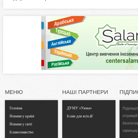
а
z
в
к
o
л
а
n
д
к
t
а
)
a
l
МЕНЮ
НАШІ ПАРТНЕРИ
ПІДПИ
T
Головна
ДУМУ «Умма»
Підпишіт
a
отримуй
Новини у країні
Іслам для всіх
безпосе
Новини у світі
b
скриньку
Ісламознавство