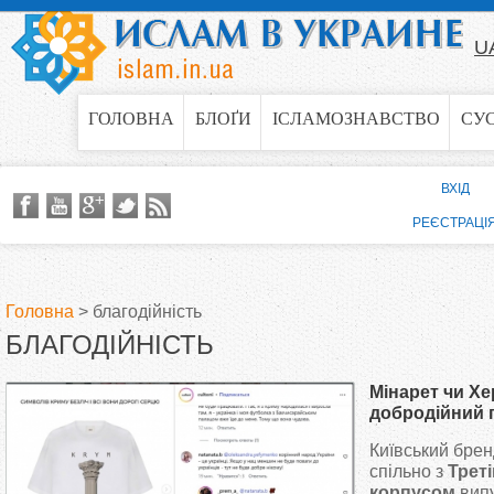
Jump to navigation
U
ГОЛОВНА
БЛОҐИ
ІСЛАМОЗНАВСТВО
СУ
ВХІД
РЕЄСТРАЦІ
Головна
>
благодійність
БЛАГОДІЙНІСТЬ
В
Мінарет чи Хе
и
добродійний 
хвилю хейту
Київський бре
є
спільно з
Трет
корпусом
вип