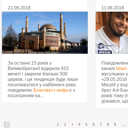
мечетей
яким працю
21.06.2018
11.06.2018
допоможе у
відеозверн
За останні 15 років у
Повідомленн
Великобританії відкрили 423
каналі
Islam
мечеті і закрили близько 500
мусульман ус
церков, і ця тенденція буде лише
«29.05.2018
посилюватися у найближчі роки,
Магріб у віц
повідомляє
Благовест-инфо
з
брат Алі Бан
посиланням на...
років тому (п
дізнався, що
…
1
2
3
4
5
6
7
8
9