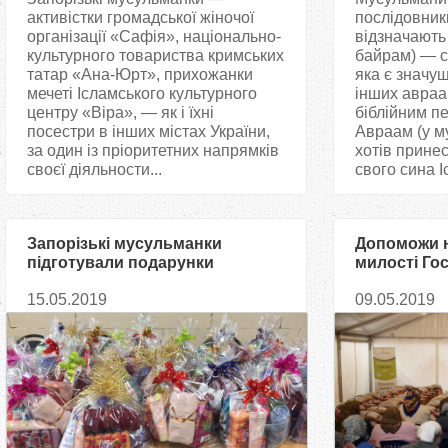
активістки громадської жіночої
послідовники
організації «Сафія», національно-
відзначають 
культурного товариства кримських
байрам) — св
татар «Ана-Юрт», прихожанки
яка є значу
мечеті Ісламського культурного
інших авраам
центру «Віра», — як і їхні
біблійним п
посестри в інших містах України,
Авраам (у м
за один із пріоритетних напрямків
хотів принес
своєї діяльности...
свого сина Іс
Запорізькі мусульманки
Допоможи 
підготували подарунки
милості Го
самотнім літнім жінкам
благодійна 
15.05.2019
09.05.2019
Helfen» і Д