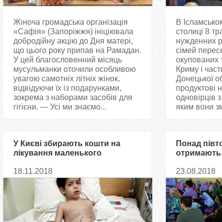
Жіноча громадська організація
В Ісламсько
«Сафія» (Запоріжжя) ініціювала
столиці 8 тр
добродійну акцію до Дня матері,
нужденних р
що цього року припав на Рамадан.
сімей перес
У цей благословенний місяць
окупованих 
мусульманки оточили особливою
Криму і част
увагою самотніх літніх жінок,
Донецької о
відвідуючи їх із подарунками,
продуктові 
зокрема з наборами засобів для
одновірців з
гігієни. — Усі ми знаємо...
яким вони зм
У Києві збирають кошти на
Понад півт
лікування маленького
отримають 
кримського татарина
байрам в ц
18.11.2018
23.08.2018