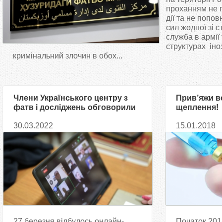
т
проханням не 
дії та не попо
сил жодної зі с
у
служба в армії
структурах ін
т
кримінальний злочин в обох...
Члени Українського центру з
Прив’яжи 
фатв і досліджень обговорили
щеплення!
розв’язання деяких релігійних
30.03.2022
15.01.2018
питань в умовах війни
27 березня відбулось онлайн-
Початок 201