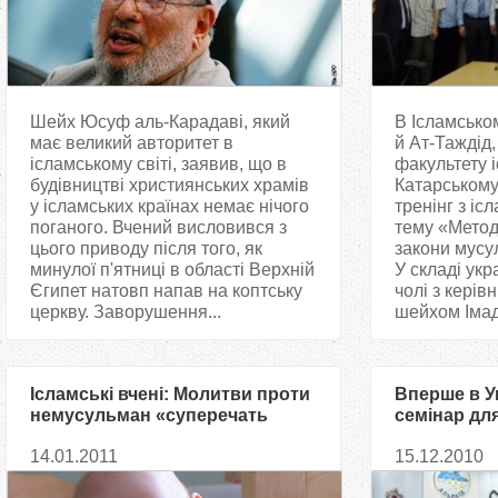
Шейх Юсуф аль-Карадаві, який
В Ісламсько
має великий авторитет в
й Ат-Таждід,
ісламському світі, заявив, що в
факультету 
будівництві християнських храмів
Катарському
у ісламських країнах немає нічого
тренінг з іс
поганого. Вчений висловився з
тему «Метод
цього приводу після того, як
закони мусу
минулої п'ятниці в області Верхній
У складі укр
Єгипет натовп напав на коптську
чолі з керів
церкву. Заворушення...
шейхом Імад
Ісламські вчені: Молитви проти
Вперше в Ук
немусульман «суперечать
семінар для
духові ісламу»
провідних 
14.01.2011
15.12.2010
спеціалісті