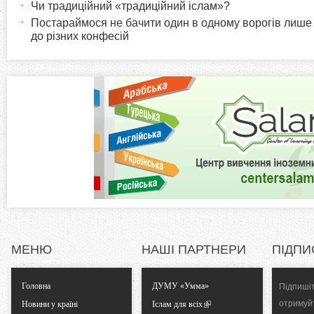
r
и
Чи традиційний «традиційний іслам»?
в
Постараймося не бачити один в одному ворогів лише
i
до різних конфесій
н
а
z
в
к
o
л
а
n
д
к
t
а
)
a
l
МЕНЮ
НАШІ ПАРТНЕРИ
ПІДПИ
T
Головна
ДУМУ «Умма»
Підпишіт
a
отримуй
Новини у країні
Іслам для всіх