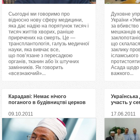
Сьогодні ми говоримо про
Духовне упр
відносно нову сферу медицини,
України «Умм
яка дає надію на порятунок тисяч і
за вбивство
тисяч життів хворих, раніше
мешканців к
приречених на смерть. Це —
заклопотані
трансплантологія, галузь медичної
що склалася,
науки, яка вивчає все,
заклику про
що пов’язане з пересадкою
ісламського 
органів, тканин або їх штучних
протистоят
замінників. Як говорить
Асада щодо 
«всезнаючий»...
важкого...
Карадаві: Немає нічого
Українська 
поганого в будівництві церков
участь у се
у мусульманських країнах
меншин у к
09.10.2011
17.06.2011
Аль-Кардав