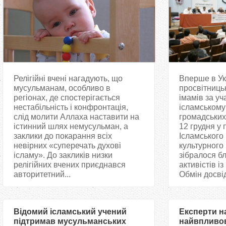
Релігійні вчені нагадують, що
Вперше в Ук
мусульманам, особливо в
просвітниць
регіонах, де спостерігається
імамів за уч
нестабільність і конфронтація,
ісламському 
слід молити Аллаха наставити на
громадських 
істинний шлях немусульман, а
12 грудня у
заклики до покарання всіх
Ісламського
невірних «суперечать духові
культурного 
ісламу». До закликів низки
зібралося бл
релігійних вчених приєднався
активістів із
авторитетний...
Обмін досвід
Відомий ісламський учений
Експерти н
підтримав мусульманських
найвпливов