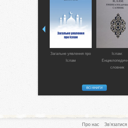
Загальне уявлення про
Іслам:
Іслам
Енциклопедич
словник
ВСІ КНИГИ
Про нас
Зв'язатися