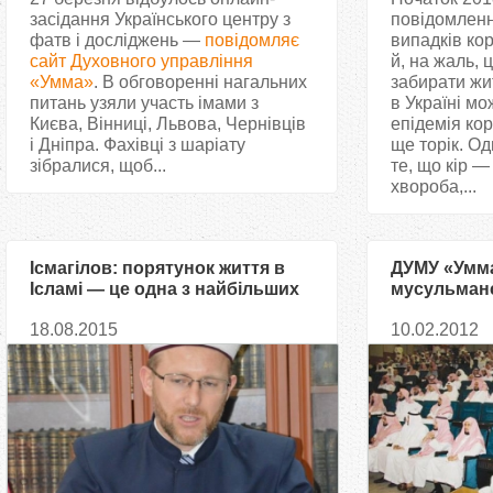
засідання Українського центру з
повідомленн
фатв і досліджень —
повідомляє
випадків ко
сайт Духовного управління
й, на жаль, 
«Умма»
. В обговоренні нагальних
забирати жи
питань узяли участь імами з
в Україні м
Києва, Вінниці, Львова, Чернівців
епідемія кор
і Дніпра. Фахівці з шаріату
ще торік. О
зібралися, щоб...
те, що кір —
хвороба,...
Ісмагілов: порятунок життя в
ДУМУ «Умма
Ісламі — це одна з найбільших
мусульманс
цінностей
стосовно си
18.08.2015
10.02.2012