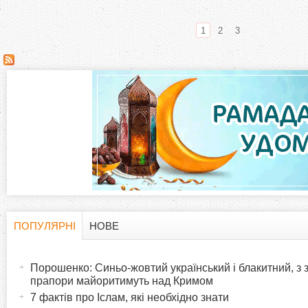
1
2
3
С
т
о
р
і
н
ПОПУЛЯРНІ
НОВЕ
H
(
к
а
Порошенко: Синьо-жовтий український і блакитний, з
o
к
прапори майоритимуть над Кримом
и
т
7 фактів про Іслам, які необхідно знати