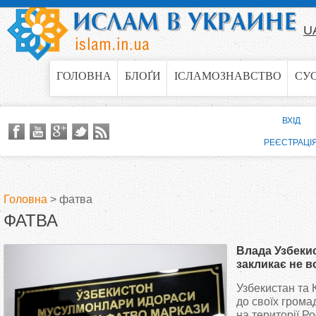
Jump to navigation
U
ГОЛОВНА
БЛОҐИ
ІСЛАМОЗНАВСТВО
СУ
ВХІД
РЕЄСТРАЦІ
Головна
>
фатва
ФАТВА
В
Влада Узбекис
и
закликає не в
України
Узбекистан та 
є
до своїх гром
на території Ро