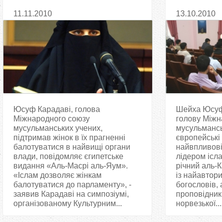
жінок-політиків
лідера мус
11.11.2010
13.10.2010
Юсуф Карадаві, голова
Шейха Юсуф
Міжнародного союзу
голову Міжн
мусульманських учених,
мусульмансь
підтримав жінок в їх прагненні
європейські
балотуватися в найвищі органи
найвпливов
влади, повідомляє єгипетське
лідером ісла
видання «Аль-Масрі аль-Яум».
річний аль-
«Іслам дозволяє жінкам
із найавтори
балотуватися до парламенту», -
богословів, 
заявив Карадаві на симпозіумі,
проповідник
організованому Культурним...
норвезької...