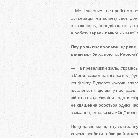
…
Мені здається, це
проблема н
організацій, які за
мету своєї дія
в
свою чергу, передбачає не
дот
а
роботу заради певної кінцевої 
Яку роль православні церкви
війни між Україною та
Росією?
—
На
превеликий жаль, Українс
з
Московським патріархатом, бул
конфлікту. Відверто кажучи, глав
ідеологів, які цю
війну насправді 
війні на
сході України надати са
не
священна боротьба однієї час
зазіхання, імперські амбіції певн
Нещодавно ми
підготували заяву
хочемо зробити таблицю й
можем