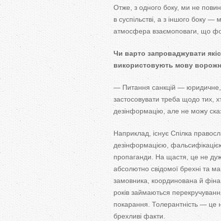
Отже, з
одного боку, ми
не
повин
в
суспільстві, а
з
іншого боку
—
м
атмосфера взаємоповаги, що
фо
Чи
варто запроваджувати якісь
використовують мову ворожн
—
Питання санкцій
—
юридичне, 
застосовувати треба щодо тих, х
дезінформацію, але не
можу ска
Наприклад, існує Спілка правосл
дезінформацією, фальсифікаціє
пропаганди. На
щастя, це
не
ду
абсолютно свідомої брехні та
ма
замовника, координована й
фін
років займаються перекручуванн
покарання. Толерантність
—
це
брехливі факти.