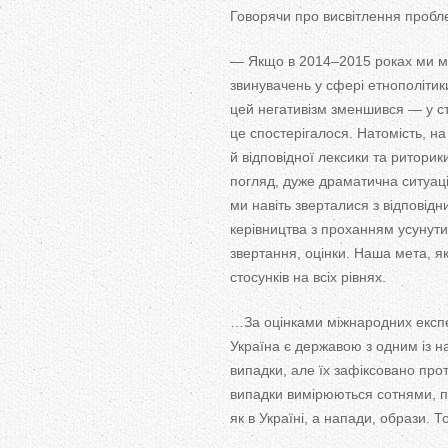
Говорячи про висвітлення пробле
—
Якщо в
2014
–
2015 роках ми
м
звинувачень у
сфері етнополітики
цей негативізм зменшився
—
у
с
це
спостерігалося. Натомість, на
й
відповідної лексики та
риторики
погляд, дуже драматична ситуаці
ми
навіть зверталися з
відповідн
керівництва з
проханням усунут
звертання, оцінки. Наша мета, я
стосунків на
всіх рівнях.
…
За оцінками міжнародних експе
Україна є державою з
одним із н
випадки, але їх зафіксовано протя
випадки вимірюються сотнями, 
як
в
Україні, а
напади, образи. То