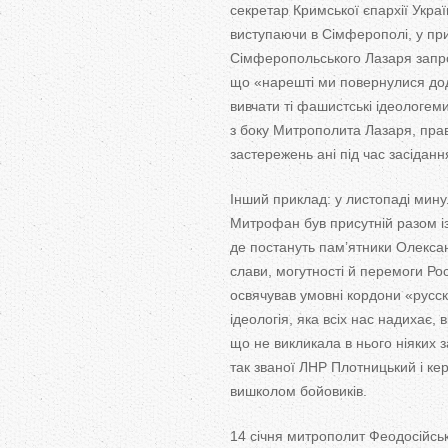
секретар Кримської єпархії Укра
виступаючи в
Сімферополі, у
пр
Сімферопольського Лазаря запр
що
«
нарешті ми
повернулися до
вивчати ті фашистські ідеологеми
з
боку Митрополита Лазаря, прав
застережень ані під час засідання
Інший приклад: у
листопаді мину
Митрофан був присутній разом і
де
постануть пам
’
ятники Олекса
слави, могутності й
перемоги Рос
освячував умовні кордони
«
русск
ідеологія, яка всіх нас надихає, в
що
не
викликала в
нього ніяких 
так званої ЛНР Плотницький і кер
вишколом бойовиків.
14 січня митрополит Феодосійськ