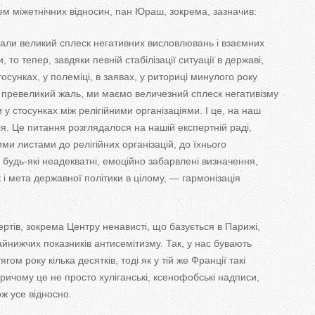
м міжетнічних відносин, пан Юраш, зокрема, зазначив:
али великий сплеск негативних висловлювань і взаємних
, то
тепер, завдяки певній стабілізації ситуації в
державі,
тосунках, у
полеміці, в
заявах, у
риториці минулого року
превеликий жаль, ми
маємо величезний сплеск негативізму
 у
стосунках між релігійними організаціями. І це, на
наш
я. Це
питання розглядалося на
нашій експертній раді,
ими листами до
релігійних організацій, до
їхнього
и
будь-які
неадекватні, емоційно забарвлені визначення,
к
і мета державної політики в
цілому,
—
гармонізація
ртів, зокрема Центру ненависті, що
базується в
Парижі,
айнижчих показників антисемітизму. Так, у
нас бувають
гом року кілька десятків, тоді як
у
тій
же Франції такі
причому це
не
просто хуліганські, ксенофобські надписи,
ж усе відносно.