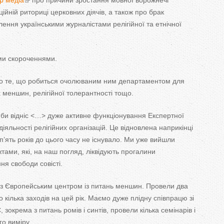
р медіа
про причини зростання мовної ворожнечі
T
ційній риториці церковних діячів, а
також про брак
лення українськими журналістами релігійної та
етнічної
a
b
ми скороченнями.
s
о те, що
робиться очолюваним ним департаментом для
меншин, релігійної толерантності тощо.
би
відніс
<
…
>
дуже активне функціонування Експертної
діяльності релігійних організацій. Це
відновлена наприкінці
п’ять років до
цього часу не
існувало. Ми
уже вийшли
тами, які, на
наш погляд, ліквідують прогалини
ня свободи совісті.
з
Європейським центром із питань меншин. Провели два
 кілька заходів на
цей рік. Маємо дуже плідну співпрацю зі
 зокрема з
питань ромів і синтів, провели кілька семінарів і
о виміру.