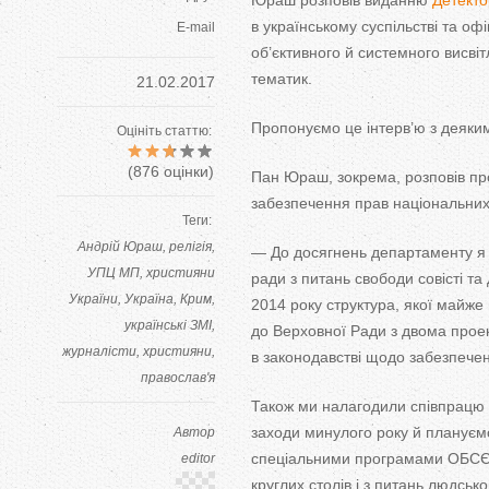
Юраш розповів виданню
Детекто
в
українському суспільстві та
офі
E-mail
об’єктивного й
системного висвіт
тематик.
21.02.2017
Пропонуємо це
інтерв’ю
з
деяки
Оцініть статтю:
(
876
оцінки)
Пан Юраш, зокрема, розповів пр
забезпечення прав національних 
Теги:
Андрій Юраш
релігія
—
До
досягнень департаменту я
УПЦ МП
християни
ради з
питань свободи совісті та
України
Україна
Крим
2014 року структура, якої майже 
українські ЗМІ
до
Верховної Ради з
двома проек
журналісти
християни
в
законодавстві щодо забезпечен
православ'я
Також ми
налагодили співпрацю 
заходи минулого року й
плануємо
Автор
спеціальними програмами ОБСЄ,
editor
круглих столів і з
питань людськог