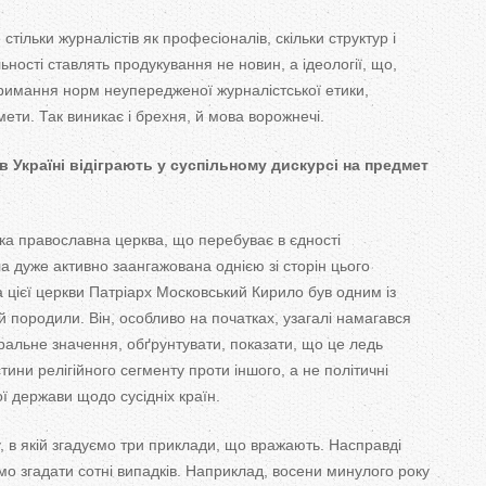
е
стільки журналістів як
професіоналів, скільки структур і
льності ставлять продукування не
новин, а
ідеології, що,
римання норм неупередженої журналістської етики,
мети. Так виникає і брехня, й
мова ворожнечі.
 в
Україні відіграють у
суспільному дискурсі на
предмет
ька православна церква, що
перебуває в
єдності
а дуже активно заангажована однією зі сторін цього
а цієї церкви Патріарх Московський Кирило був одним із
й
породили. Він, особливо на
початках, узагалі намагався
кральне значення, обґрунтувати, показати, що
це
ледь
тини релігійного сегменту проти іншого, а
не
політичні
ої держави щодо сусідніх країн.
, в
якій згадуємо три приклади, що
вражають. Насправді
о згадати сотні випадків. Наприклад, восени минулого року