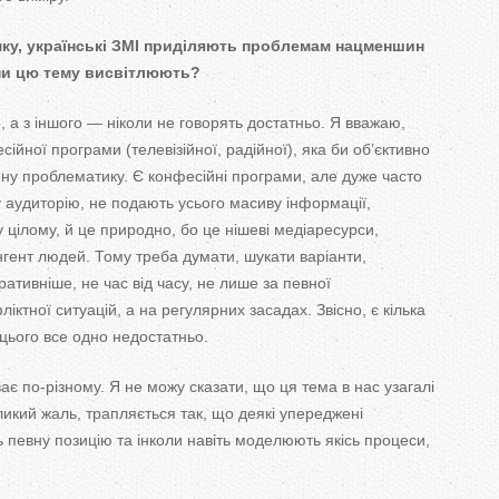
ку, українські ЗМІ приділяють проблемам нацменшин
ни цю
тему висвітлюють?
, а
з
іншого
—
ніколи не
говорять достатньо. Я
вважаю,
ійної програми (телевізійної, радійної), яка би
об
’
єктивно
йну проблематику. Є конфесійні програми, але дуже часто
у аудиторію, не
подають усього масиву інформації,
у
цілому, й
це
природно, бо
це
нішеві медіаресурси,
гент людей. Тому треба думати, шукати варіанти,
ративніше, не
час від часу, не
лише за
певної
ліктної ситуацій, а
на
регулярних засадах. Звісно, є кілька
 цього все одно недостатньо.
ває
по-різному
. Я
не
можу сказати, що
ця
тема в
нас узагалі
икий жаль, трапляється так, що
деякі упереджені
ь певну позицію та
інколи навіть моделюють якісь процеси,