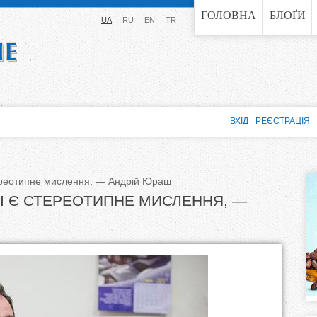
Jump to navigation
ГОЛОВНА
БЛОҐИ
UA
RU
EN
TR
ВХІД
РЕЄСТРАЦІЯ
тереотипне мислення, — Андрій Юраш
І Є СТЕРЕОТИПНЕ МИСЛЕННЯ, —