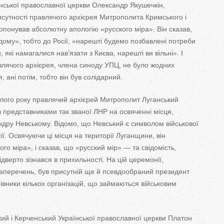
їнської православної церкви Олександр Якушечкін,
исутності правлячого архієрея Митрополита Кримського і
опонував абсолютну апологію
«
русского міра
»
. Він сказав,
дому
»
, тобто до
Росії,
«
нарешті будемо позбавлені потреби
, які намагалися нав
’
язати з
Києва, нарешті ви
вільні
»
. І
лячого архієрея, члена синоду УПЦ, не
було жодних
, ані потім, тобто він був солідарний.
лого року правлячий архієрей Митрополит Луганський
з представниками так званої ЛНР на
освяченні місця,
ндру Невському. Відомо, що
Невський є символом військової
ії. Освячуючи ці місця на
території Луганщини, він
ого міра
»
, і сказав, що
«
русский мір
»
—
та
свідомість,
ідверто зізнався в
прихильності. На
цій церемонії,
заперечень, був присутній ще
й
псевдообраний президент
івники кількох організацій, що
займаються військовим
ий і Керченський Української православної церкви Платон