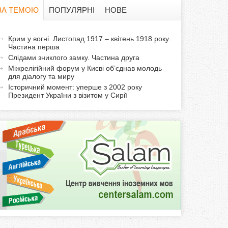
в
ЗА ТЕМОЮ
ПОПУЛЯРНІ
НОВЕ
а
а
Крим у вогні. Листопад 1917 – квітень 1918 року.
ф
Частина перша
к
Слідами зниклого замку. Частина друга
т
о
Міжрелігійний форум у Києві об’єднав молодь
и
для діалогу та миру
р
в
Історичний момент: уперше з 2002 року
Президент України з візитом у Сирії
н
м
а
в
а
к
л
а
д
к
а