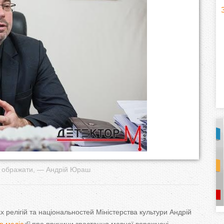
H
(
o
r
i
z
o
n
t
да ображати, — Андрій Юраш
a
l
)
х релігій та
національностей Міністерства культури Андрій