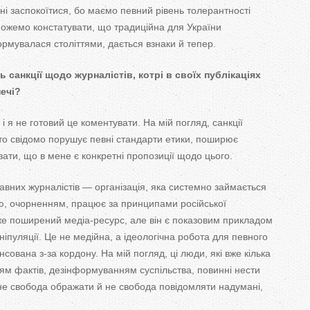
ні заспокоїтися, бо
маємо певний рівень толерантності
ожемо констатувати, що
традиційна для України
рмувалася століттями, дається взнаки й
тепер.
 санкції щодо журналістів, котрі в
своїх публікаціях
ечі?
і я
не
готовий це
коментувати. На
мій погляд, санкції
то свідомо порушує певні стандарти етики, поширює
зати, що
в
мене є конкретні пропозиції щодо цього.
авних журналістів
—
організація, яка системно займається
ю, очорненням, працює за
принципами російської
же поширений
медіа-ресурс
, але він є показовим прикладом
ніпуляції. Це
не
медійна, а
ідеологічна робота для певного
ансована
з-за
кордону. На
мій погляд, ці люди, які вже кілька
ям фактів, дезінформуванням суспільства, повинні нести
не
свобода ображати й
не
свобода повідомляти надумані,