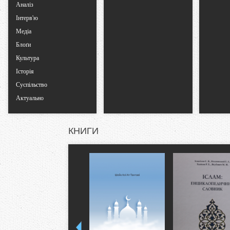
Аналіз
Інтерв'ю
Медіа
Блоґи
Культура
Історія
Суспільство
Актуально
КНИГИ