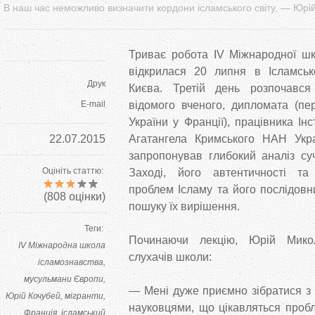
В наш час неможливо визначити кордони ісламського світу, — Юрі
Триває робота IV Міжнародної шк
відкрилася 20 липня в Ісламськ
Друк
Києва. Третій день розпочався
E-mail
відомого вченого, дипломата (пе
України у Франції), працівника Інс
22.07.2015
Агатангела Кримського НАН Укр
запропонував глибокий аналіз су
Оцініть статтю:
Заході, його автентичності та 
проблем Ісламу та його послідовн
(
808
оцінки)
пошуку їх вирішення.
Теги:
Починаючи лекцію, Юрій Мико
IV Міжнародна школа
слухачів школи:
ісламознавства
мусульмани Європи
— Мені дуже приємно зібратися з
Юрій Кочубей
мігранти
науковцями, що цікавляться проб
Франція
ісламський