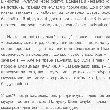
цінностей і культури через освіту), а дешева й некваліфі
не потрібна, Франція стикнулася з проблемою, що її спри
потреб мігрантів. У районах, де компактно живуть мус
безробіття й відсутності достатньої кількості осіб із як
протестні настроїв, призводить до певної криміналізації спі
— На тлі гострої соціальної ситуації з’явилися пропов
«реісламізували» й радикалізували молодь — це мало сум
серед терористів, що атакували вежі-«близнюки» в Нью
європейського походження, що мали європейську освіту, 
зауважив: — Але не треба забувати, що були й певні пр
пророка Мухаммада, публікація «Сатанинських віршів» 
враховували того, що в мусульман це викликає обурен
мусульмани не можуть сприймати атеїзм як ідею, 
бездуховністю.
У своїй лекції ісламознавець розкритикував ідею так з
мусують останнім часом. На думку Юрія Кочубея, Іслам є
може розподілятися на якісь «різновиди»: