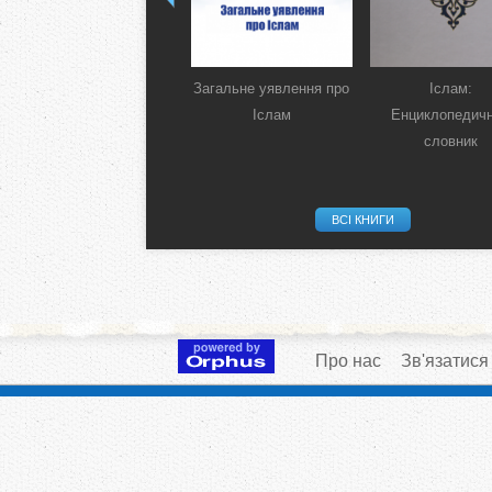
Загальне уявлення про
Іслам:
Іслам
Енциклопедич
словник
ВСІ КНИГИ
Про нас
Зв'язатися