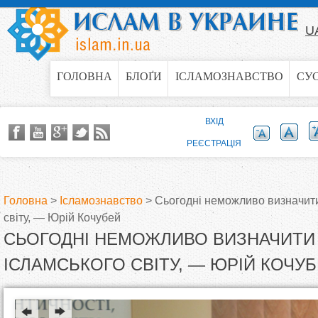
Jump to navigation
U
ГОЛОВНА
БЛОҐИ
ІСЛАМОЗНАВСТВО
СУ
ВХІД
РЕЄСТРАЦІЯ
Головна
>
Ісламознавство
>
Сьогодні неможливо визначити
світу, — Юрій Кочубей
В
СЬОГОДНІ НЕМОЖЛИВО ВИЗНАЧИТИ
и
ІСЛАМСЬКОГО СВІТУ, — ЮРІЙ КОЧУ
є