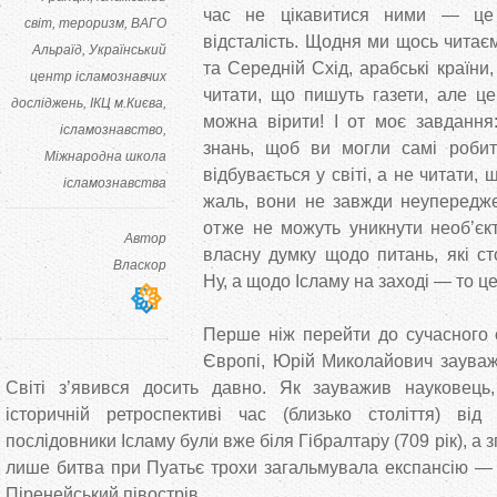
час не цікавитися ними — це 
світ
тероризм
ВАГО
відсталість. Щодня ми щось читає
Альраїд
Український
та Середній Схід, арабські країни,
центр ісламознавчих
читати, що пишуть газети, але ц
досліджень
ІКЦ м.Києва
можна вірити! І от моє завдання
ісламознавство
знань, щоб ви могли самі роби
Міжнародна школа
відбувається у світі, а не читати,
ісламознавства
жаль, вони не завжди неупереджен
отже не можуть уникнути необ’єкт
Автор
власну думку щодо питань, які ст
Власкор
Ну, а щодо Ісламу на заході — то це
Перше ніж перейти до сучасного 
Європі, Юрій Миколайович зауваж
Світі з’явився досить давно. Як зауважив науковець
історичній ретроспективі час (близько століття) від
послідовники Ісламу були вже біля Гібралтару (709 рік), а 
лише битва при Пуатьє трохи загальмувала експансію —
Піренейський півострів.