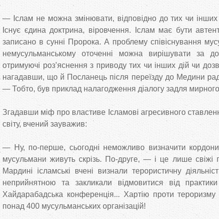
— Іслам не можна змінювати, відповідно до тих чи інших 
Існує єдина доктрина, віровчення. Іслам має бути автен
записано в сунні Пророка. А проблему співіснування мус
немусульманському оточенні можна вирішувати за д
отримуючі роз’яснення з приводу тих чи інших дій чи доз
нагадавши, що й Посланець після переїзду до Медини ра
— Тобто, був приклад налагодження діалогу задля мирного
Згадавши міф про властиве Ісламові агресивного ставлен
світу, вчений зауважив:
— Ну, по‑перше, сьогодні неможливо визначити кордони 
мусульмани живуть скрізь. По‑друге, — і це лише свіжі
Мардині ісламські вчені визнали терористичну діяльніст
неприйнятною та закликали відмовитися від практик
Хайдарабадська конференція... Хартію проти тероризму
понад 400 мусульманських організацій!