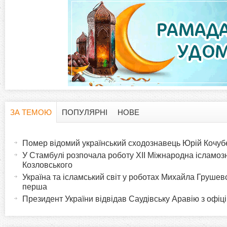
ЗА ТЕМОЮ
ПОПУЛЯРНІ
НОВЕ
H
(
а
Помер відомий український сходознавець Юрій Кочуб
o
к
У Стамбулі розпочала роботу XII Міжнародна ісламозн
т
Козловського
r
и
Україна та ісламський світ у роботах Михайла Грушев
перша
в
i
Президент України відвідав Саудівську Аравію з офіц
н
а
z
в