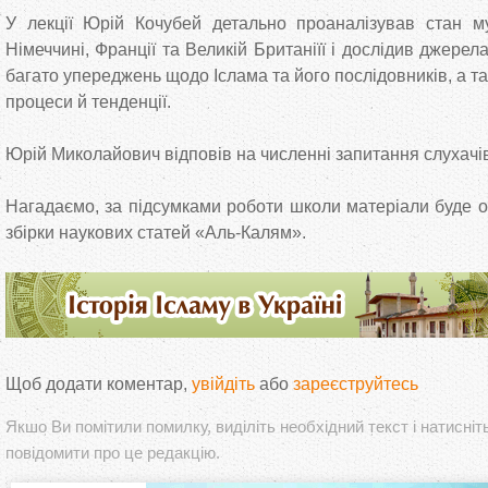
У лекції Юрій Кочубей детально проаналізував стан м
Німеччині, Франції та Великій Британіїї і дослідив джере
багато упереджень щодо Іслама та його послідовників, а т
процеси й тенденції.
Юрій Миколайович відповів на численні запитання слухачі
Нагадаємо, за підсумками роботи школи матеріали буде 
збірки наукових статей «Аль‑Калям».
Щоб додати коментар,
увійдіть
або
зареєструйтесь
Якшо Ви помітили помилку, виділіть необхідний текст і натисніт
повідомити про це редакцію.