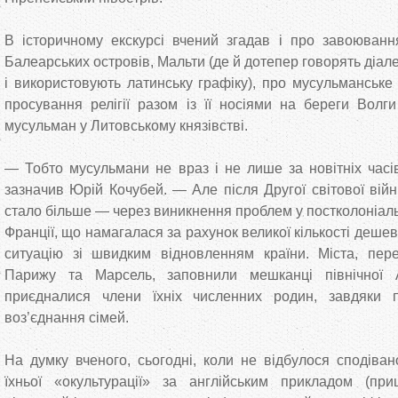
В історичному екскурсі вчений згадав і про завоюванн
Балеарських островів, Мальти (де й дотепер говорять діал
і використовують латинську графіку), про мусульманське
просування релігії разом із її носіями на береги Волг
мусульман у Литовському князівстві.
— Тобто мусульмани не враз і не лише за новітніх часі
зазначив Юрій Кочубей. — Але після Другої світової вій
стало більше — через виникнення проблем у постколоніал
Франції, що намагалася за рахунок великої кількості деше
ситуацію зі швидким відновленням країни. Міста, пер
Парижу та Марсель, заповнили мешканці північної
приєдналися члени їхніх численних родин, завдяки 
воз’єднання сімей.
На думку вченого, сьогодні, коли не відбулося сподіван
їхньої «окультурації» за англійським прикладом (пр