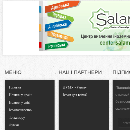
к
o
л
а
n
д
к
t
а
)
a
l
МЕНЮ
НАШІ ПАРТНЕРИ
ПІДПИ
T
Головна
ДУМУ «Умма»
Підпишіт
a
отримуй
Новини у країні
Іслам для всіх
безпосе
Новини у світі
b
скриньку
Ісламознавство
Точка зору
s
Думки