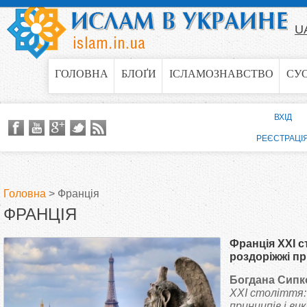
Jump to navigation
U
ГОЛОВНА
БЛОҐИ
ІСЛАМОЗНАВСТВО
СУ
ВХІД
РЕЄСТРАЦІ
Головна
>
Франція
ФРАНЦІЯ
В
Франція XXI с
и
роздоріжжі пр
Богдана Сипк
є
XXI століття:
принципів і вик