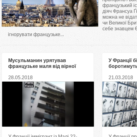
т
французький іс
діяч Франсуа Ґі
можна не віда
у
чи Великої Бри
себе знавцем 
т
ігнорувати французьке...
Мусульманин урятував
У Франції 
французьке маля від вірної
боротимуть
смерті
расизмом
28.05.2018
21.03.2018
У Франції іммігрант із Малі 22-
У Франції п