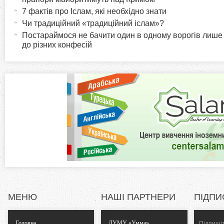
и
т
7 фактів про Іслам, які необхідно знати
r
и
Чи традиційний «традиційний іслам»?
в
Постараймося не бачити один в одному ворогів лише
i
до різних конфесій
н
а
z
в
к
o
л
а
n
д
к
t
а
)
a
l
МЕНЮ
НАШІ ПАРТНЕРИ
ПІДПИ
T
Головна
ДУМУ «Умма»
Підпишіт