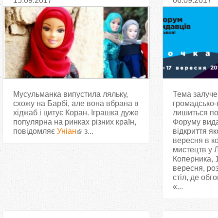
15.09.2017
06.09.2017
політичном
Європи
Мусульманка випустила ляльку,
Тема залуче
схожу на Барбі, але вона вбрана в
громадсько-
хіджаб і цитує Коран. Іграшка дуже
лишиться по
популярна на ринках різних країн,
Форуму вида
повідомляє
Уніан
з...
відкриття як
вересня в к
мистецтв у Л
Коперника, 1
вересня, ро
стіл, де об
«...