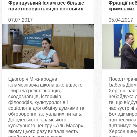
Французький Іслам все більше
Франції не
пристосовується до світських
кримських 
реалій Республіки, — Богдана
07.07.2017
05.04.2017
Сипко
Цьогоріч Міжнародна
Посол Франці
ісламознавча школа вже вшосте
Ізабель Дюм
збирала релігієзнавців,
Херсон, заяв
сходознавців, істориків,
небайдужа д
філософів, культурологів і
те, що відбу
соціологів для обміну думками та
час зустрічі
обговорення актуальних питань.
Володимиро
До одеського Ісламського
підкреслила
культурного центру «Аль-Масар»,
підтримує Ук
якому цього разу випала честь
Херсонщину,