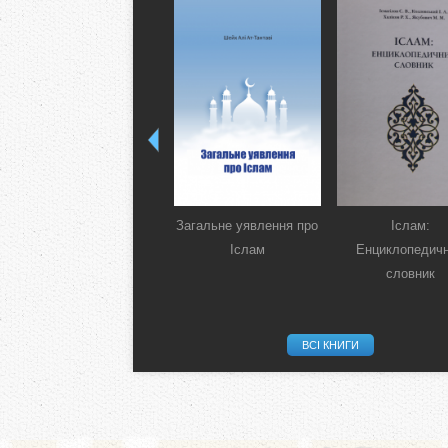
Загальне уявлення про
Іслам:
Іслам
Енциклопедич
словник
ВСІ КНИГИ