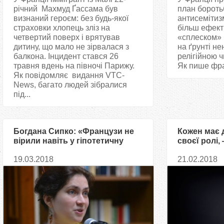
річний Махмуд Ґассама був
план бороть
визнаний героєм: без будь-якої
антисемітиз
страховки хлопець зліз на
більш ефект
четвертий поверх і врятував
«сплеском» в
дитину, що мало не зірвалася з
на ґрунті не
балкона. Інцидент стався 26
релігійною 
травня вдень на півночі Парижу.
Як пише фра
Як повідомляє видання VTC-
News, багато людей зібралися
під...
Богдана Сипко: «Французи не
Кожен має 
вірили навіть у гіпотетичну
своєї ролі,
можливість втрати Алжиру»
спроби Мак
19.03.2018
21.02.2018
справи Ісл