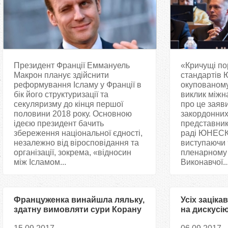
Президент Франції Еммануель
«Кричущі по
Макрон планує здійснити
стандартів
реформування Ісламу у Франції в
окупованом
бік його структуризації та
виклик міжн
секуляризму до кінця першої
про це заяви
половини 2018 року. Основною
закордонних
ідеєю президент бачить
представник
збереження національної єдності,
раді ЮНЕСК
незалежно від віросповідання та
виступаючи 
організації, зокрема, «відносин
пленарному з
між Ісламом...
Виконавчої..
Француженка винайшла ляльку,
Усіх зацік
здатну вимовляти сури Корану
на дискусі
мусульман 