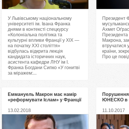
У Львівському національному
Президент Ф
університеті ім. Івана Франка
мусульмансь
днями в контексті спецкурсу
Ахмет Оґрас
«Колоніальна політика та
Президента
культурні впливи Франції у ХІХ —
Макрона, за
на початку ХХІ століття»
втручатися у
відбулась відкрита лекція
країни, зокр
кандидата історичних наук,
Про це повід
асистента кафедри ЛНУ ім І.
Франка Богдани Сипко «У гонитві
за міражем:...
Еммануель Макрон має намір
Порушення 
«реформувати Іслам» у Франції
ЮНЕСКО в 
— серйозни
13.02.2018
11.10.2017
міжнародні