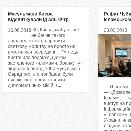
Мусульмани Києва
Рефат Чуба
відсвяткували Ід аль-Фітр
Ісламськом
центрі Киє
ІКЦ Києва, мабуть, ще
16.06.2018
08.03.2018
російській 
не бачив такого
аншлагу: охочі відправити
святкову молитву не просто не
вмістилися всередині — їм ледь
вистачило подвір’я, цілком
застеленого килимами. Зранку тут
зібралося понад 5000 мусульман.
Серед тих, хто прийшов, були
високі гості, представники
дипломатичних місій із...
— Я візьму 
— «Дозволен
Ісламі», — с
виступ на п
Інформаційн
«Главком» н
України, чле
людини, гол