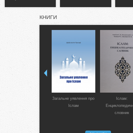
КНИГИ
Загальне уявлення про
Іслам:
Іслам
Енциклопедич
словник