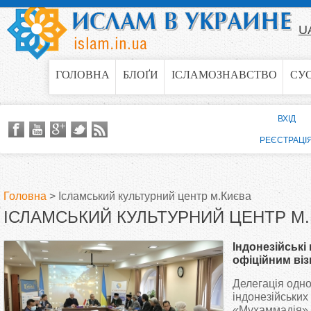
Jump to navigation
U
ГОЛОВНА
БЛОҐИ
ІСЛАМОЗНАВСТВО
СУ
ВХІД
РЕЄСТРАЦІ
Головна
>
Ісламський культурний центр м.Києва
ІСЛАМСЬКИЙ КУЛЬТУРНИЙ ЦЕНТР М
В
Індонезійські
и
офіційним віз
Делегація одно
є
індонезійських 
«Мухаммадія» 