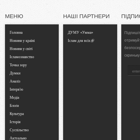
l
МЕНЮ
НАШІ ПАРТНЕРИ
ПІДПИ
T
Головна
ДУМУ «Умма»
Підпишіт
a
отримуй
Новини у країні
Іслам для всіх
безпосе
Новини у світі
b
скриньку
Ісламознавство
Точка зору
s
Думки
Аналіз
Інтерв'ю
Медіа
Блоґи
Культура
Історія
Суспільство
Актуально