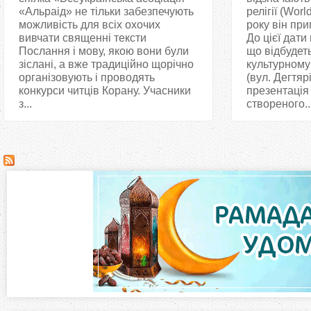
«Альраід» не тільки забезпечують
релігії (Worl
можливість для всіх охочих
року він при
вивчати священні тексти
До цієї дати
Послання і мову, якою вони були
що відбудет
зіслані, а вже традиційно щорічно
культурному
організовують і проводять
(вул. Дегтярі
конкурси читців Корану. Учасники
презентація
з...
створеного..