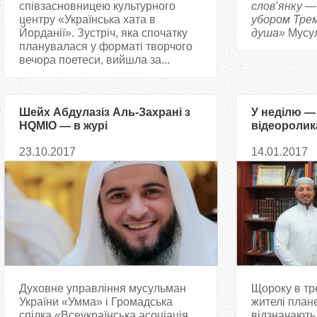
співзасновницею культурного
слов’янку —
центру «Українська хата в
убором
Тре
Йорданії». Зустріч, яка спочатку
душа»
Мусул
планувалася у форматі творчого
вечора поетеси, вийшла за...
Шейх Абдулазіз Аль-Захрані з
У неділю —
HQMIO — в журі
відеоролик
Всеукраїнського конкурсу
мир
23.10.2017
14.01.2017
читців Корану
Духовне управління мусульман
Щороку в тр
України «Умма» і Громадська
жителі план
спілка «Всеукраїнська асоціація
відзначають