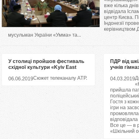
т
вже кілька днів
відвідала Ісла
центр Києва. Пі
у
Індонезії прове
керівництвом 
т
мусульман України «Умма» та...
У столиці пройшов фестиваль
ПДР від шк
східної культури «Kyiv East
учнів гімна
Fest»
Сюжет телеканалу АТР.
Д
06.06.2019
04.03.2019
«
прийшла па
поліцейськи
Гостя з кож
ігри на засв
промовляла т
відповідала 
Все це — в 
«Шкільний оф