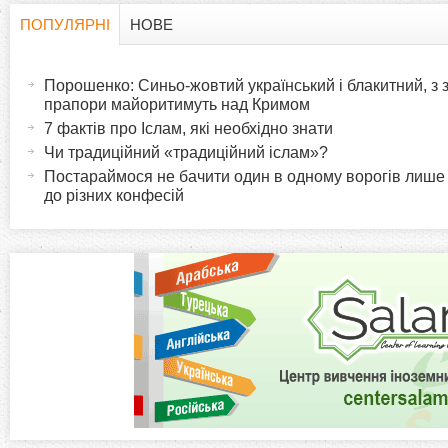
ПОПУЛЯРНІ
НОВЕ
H
(
а
Порошенко: Синьо-жовтий український і блакитний, з
o
к
прапори майоритимуть над Кримом
т
7 фактів про Іслам, які необхідно знати
r
и
Чи традиційний «традиційний іслам»?
в
Постараймося не бачити один в одному ворогів лише
i
до різних конфесій
н
а
z
в
к
o
л
а
n
д
к
t
а
)
a