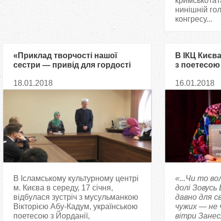
кримськотат
нинішній го
конгресу...
​​«Приклад творчості нашої
В ІКЦ Києва
сестри — привід для гордості
з поетесою
кожного мусульманина» —
Кадум
18.01.2018
16.01.2018
Тарик Сархан про Вікторію Абу-
Кадум
В Ісламському культурному центрі
«...Чи то в
м. Києва в середу, 17 січня,
долі
Зовусь
відбулася зустріч з мусульманкою
давно для св
Вікторією Абу-Кадум, українською
чужих — не ч
поетесою з Йорданії,
вітри
Занес