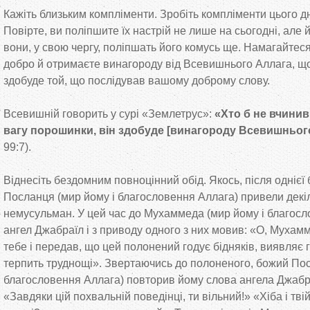
Кажіть близьким компліменти. Зробіть компліменти цього д
Повірте, ви поліпшите їх настрій не лише на сьогодні, але 
вони, у свою чергу, поліпшать його комусь ще. Намагайте
добро й отримаєте винагороду від Всевишнього Аллага, що
здобуде той, що послідував вашому доброму слову.
Всевишній говорить у сурі «Землетрус»:
«Хто б не вчинив
вагу порошинки, він здобуде [винагороду Всевишнього
99:7).
Віднесіть бездомним повноцінний обід. Якось, після однієї 
Посланця (мир йому і благословення Аллага) привели декі
немусульман. У цей час до Мухаммеда (мир йому і благосл
ангел Джабраїл і з приводу одного з них мовив: «О, Мухамм
тебе і передав, що цей полонений годує бідняків, виявляє 
терпить труднощі». Звертаючись до полоненого, божий Пос
благословення Аллага) повторив йому слова ангела Джабр
«Завдяки цій похвальній поведінці, ти вільний!» «Хіба і тві