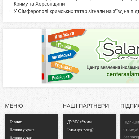
r
и
Криму та Херсонщини
в
У Сімферополі кримських татар зігнали на з’їзд на під
i
н
а
z
в
к
o
л
а
n
д
к
t
а
)
a
l
МЕНЮ
НАШІ ПАРТНЕРИ
ПІДПИ
T
Головна
ДУМУ «Умма»
Підпишіт
отримуй
Новини у країні
Іслам для всіх
a
безпосе
Новини у світі