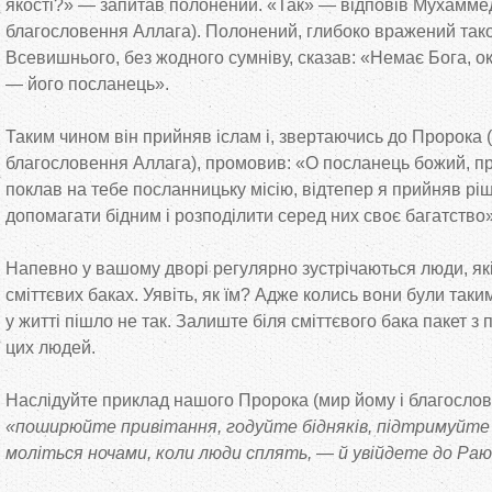
якості?» — запитав полонений. «Так» — відповів Мухаммед
благословення Аллага). Полонений, глибоко вражений та
Всевишнього, без жодного сумніву, сказав: «Немає Бога, о
— його посланець».
Таким чином він прийняв іслам і, звертаючись до Пророка 
благословення Аллага), промовив: «О посланець божий, п
поклав на тебе посланницьку місію, відтепер я прийняв р
допомагати бідним і розподілити серед них своє багатство»
Напевно у вашому дворі регулярно зустрічаються люди, які
сміттєвих баках. Уявіть, як їм? Адже колись вони були таки
у житті пішло не так. Залиште біля сміттєвого бака пакет з
цих людей.
Наслідуйте приклад нашого Пророка (мир йому і благосло
«поширюйте привітання, годуйте бідняків, підтримуйте р
моліться ночами, коли люди сплять, — й увійдете до Раю