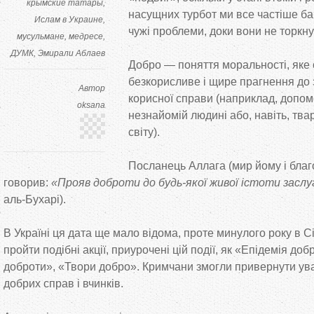
крымские татары
насущних турбот ми все частіше б
Ислам в Украине
чужі проблеми, доки вони не торкну
мусульмане
медресе
ДУМК
Эмирали Аблаев
Добро — поняття моральності, яке
безкорисливе і щире прагнення до 
Автор
корисної справи (наприклад, допом
oksana
незнайомій людині або, навіть, тв
світу).
Посланець Аллага (мир йому і бла
говорив:
«Прояв доброти до будь-якої живої істоти заслу
аль-Бухарі).
В Україні ця дата ще мало відома, проте минулого року в 
пройти подібні акції, приурочені цій події, як «Епідемія до
доброти», «Твори добро». Кримчани змогли привернути ува
добрих справ і вчинків.