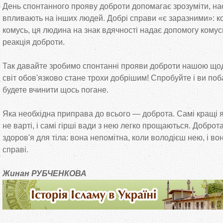
День спонтанного прояву доброти допомагає зрозуміти, нас
впливають на інших людей. Добрі справи «є заразними»: 
комусь, ця людина на знак вдячності надає допомогу кому
реакція доброти.
Так давайте зробимо спонтанні прояви доброти нашою щод
світ обов'язково стане трохи добрішим! Спробуйте і ви поб
будете вчинити щось погане.
Яка необхідна приправа до всього — доброта. Самі кращі я
не варті, і самі гірші вади з нею легко прощаються. Доброт
здоров'я для тіла: вона непомітна, коли володієш нею, і вон
справі.
Жинан РУБЧЕНКОВА