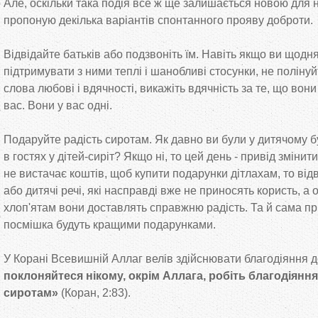
Але, оскільки така подія все ж ще залишається новою для н
пропоную декілька варіантів спонтанного прояву доброти.
Відвідайте батьків або подзвоніть їм. Навіть якщо ви щодн
підтримувати з ними теплі і шанобливі стосунки, не поліну
слова любові і вдячності, викажіть вдячність за те, що вони
вас. Вони у вас одні.
Подаруйте радість сиротам. Як давно ви були у дитячому б
в гостях у дітей-сиріт? Якщо ні, то цей день - привід змінит
не вистачає коштів, щоб купити подарунки дітлахам, то відве
або дитячі речі, які насправді вже не приносять користь, а
хлоп'ятам вони доставлять справжню радість. Та й сама при
посмішка будуть кращими подарунками.
У Корані Всевишній Аллаг велів здійснювати благодіяння до 
поклоняйтеся нікому, окрім Аллага, робіть благодіяння
сиротам»
(Коран, 2:83).