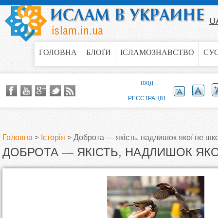
Jump to navigation
U
ГОЛОВНА
БЛОҐИ
ІСЛАМОЗНАВСТВО
СУ
ВХІД
РЕЄСТРАЦІЯ
Головна
>
Історія
>
Доброта — якість, надлишок якої не шк
ДОБРОТА — ЯКІСТЬ, НАДЛИШОК ЯКО
В
и
є