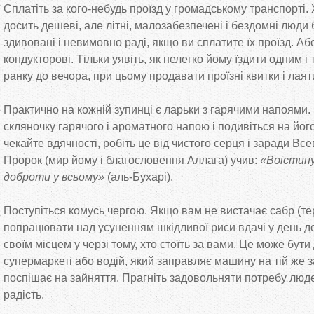
Сплатіть за кого-небудь проїзд у громадському транспорті.
досить дешеві, але літні, малозабезпечені і бездомні люди
здивовані і невимовно раді, якщо ви сплатите їх проїзд. Аб
кондукторові. Тільки уявіть, як нелегко йому їздити одним 
ранку до вечора, при цьому продавати проїзні квитки і лая
Практично на кожній зупинці є ларьки з гарячими напоями.
скляночку гарячого і ароматного напою і подивіться на його
чекайте вдячності, робіть це від чистого серця і заради В
Пророк (мир йому і благословення Аллага) учив:
«Воістину
доброти у всьому»
(аль-Бухарі).
Поступіться комусь чергою. Якщо вам не вистачає сабр (те
попрацювати над усуненням шкідливої риси вдачі у день д
своїм місцем у черзі тому, хто стоїть за вами. Це може бут
супермаркеті або водій, який заправляє машину на тій же з
поспішає на зайняття. Прагніть задовольняти потребу люде
радість.