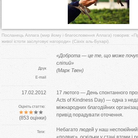
т
у
т
Посланець Аллага (мир йому і благословення Аллага) говорив: «П
живої істоти заслуговує нагороди» (Сахіх аль-Бухарі).
«Доброта — це те, що може почут
сліпий»
Друк
(Марк Твен)
E-mail
17.02.2012
17 лютого — День спонтанного пр
Acts of Kindness Day) — одна з неда
Оцініть статтю:
міжнародних благодійних організац
привід порадувати оточення.
(
853
оцінки)
Небагато людей у наш неспокійний 
Теги:
«подвиг», оскільки у стані втоми і 