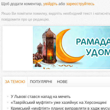
Щоб додати коментар,
увійдіть
або
зареєструйтесь
Якшо Ви помітили помилку, виділіть необхідний текст і натисніт
повідомити про це редакцію.
ЗА ТЕМОЮ
ПОПУЛЯРНІ
НОВЕ
H
(
а
У Львові стався напад на мечеть
o
к
«Таврійський муфтіят» уже хазяйнує на Херсонщині
т
Кримський «муфтіят» планує виправляти в хадж мусу