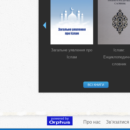
Загальне уявлення про
Іслам:
Іслам
Енциклопедич
словник
ВСІ КНИГИ
Про нас
Зв'язатися