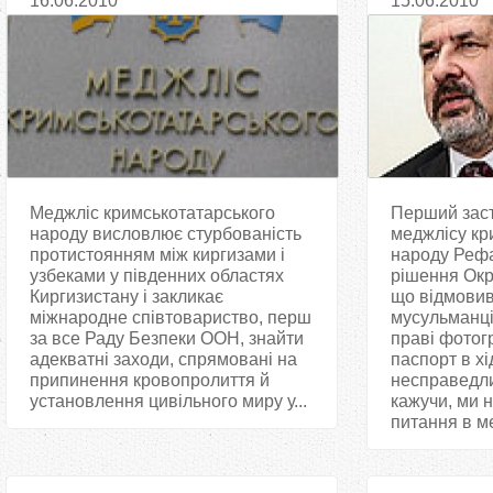
16.06.2010
15.06.2010
Киргизстані
хіджаб
Меджліс кримськотатарського
Перший заст
народу висловлює стурбованість
меджлісу кр
протистоянням між киргизами і
народу Реф
узбеками у південних областях
рішення Окр
Киргизистану і закликає
що відмовив
міжнародне співтовариство, перш
мусульманці 
за все Раду Безпеки ООН, знайти
праві фотог
адекватні заходи, спрямовані на
паспорт в хі
припинення кровопролиття й
несправедл
установлення цивільного миру у...
кажучи, ми 
питання в ме