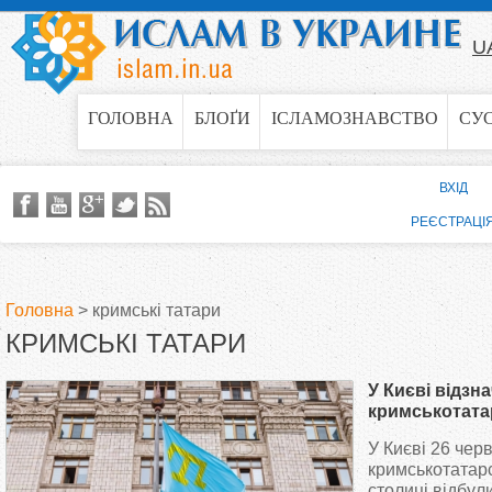
Jump to navigation
U
ГОЛОВНА
БЛОҐИ
ІСЛАМОЗНАВСТВО
СУ
ВХІД
РЕЄСТРАЦІ
Головна
>
кримські татари
КРИМСЬКІ ТАТАРИ
В
У Києві відзн
и
кримськотата
піднесли стяг
У Києві 26 чер
є
свято в Пирог
кримськотатарс
столиці відбул