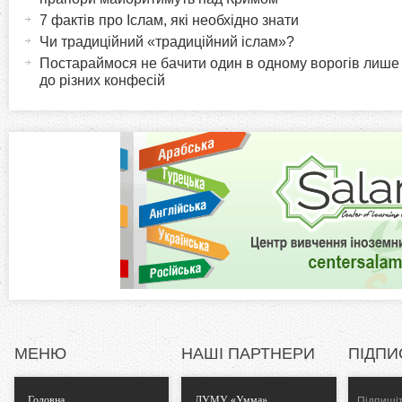
и
т
7 фактів про Іслам, які необхідно знати
r
и
Чи традиційний «традиційний іслам»?
в
Постараймося не бачити один в одному ворогів лише
i
до різних конфесій
н
а
z
в
к
o
л
а
n
д
к
t
а
)
a
l
МЕНЮ
НАШІ ПАРТНЕРИ
ПІДПИ
T
Головна
ДУМУ «Умма»
Підпишіт