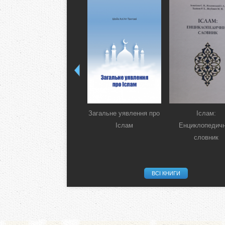
Загальне уявлення про
Іслам:
Іслам
Енциклопедич
словник
ВСІ КНИГИ