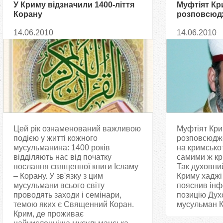
У Криму відзначили 1400-ліття
Муфтіят Кр
Корану
розповсюдж
Євангелія 
14.06.2010
14.06.2010
татарами
Цей рік ознаменований важливою
Муфтіят Кри
подією у житті кожного
розповсюдже
мусульманина: 1400 років
на кримсько
відділяють нас від початку
самими ж кр
послання священної книги Ісламу
Так духовни
– Корану. У зв'язку з цим
Криму хаджі
мусульмани всього світу
пояснив ін
проводять заходи і семінари,
позицію Дух
темою яких є Священний Коран.
мусульман К
Крим, де проживає