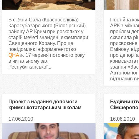
В с. Яни-Сала (Красноселівка)
Постійна ко
Карасубазарського (Білогірський)
АРК з міжна
району АР Крим при розкопках у
проблем де
старій мечеті знайдені екземпляри
схвалила рі
Священного Корану. Про це
присвоєння 
повідомляє інформагентство
Емінову, ві
QHA
. 17 червня поточного року
про депорта
в читальному залі
кримськотат
Республіканської...
звання «Зас
Автономної 
відзначив ви
Проект з надання допомоги
Будівництв
кримськотатарським школам
Сімферопол
буде продовжений
початися, –
17.06.2010
16.06.2010
міністрів А