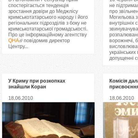
спостерігається тенденція
не підтрима
зростання довіри до Меджлісу
про звільне
кримськотатарського народу і його
Могильова з
регіональних підрозділів з боку не
внутрішніх 
кримськотатарської громадськості.
звинувачува
Про це інформаційному агентству
розпалюванн
QHA
повідомив директор
ворожнечі, 
Центру...
висловлюва
українських 
допущенні с
У Криму при розкопках
Комісія дал
знайшли Коран
присвоєнн
художников
18.06.2010
18.06.2010
звання «за