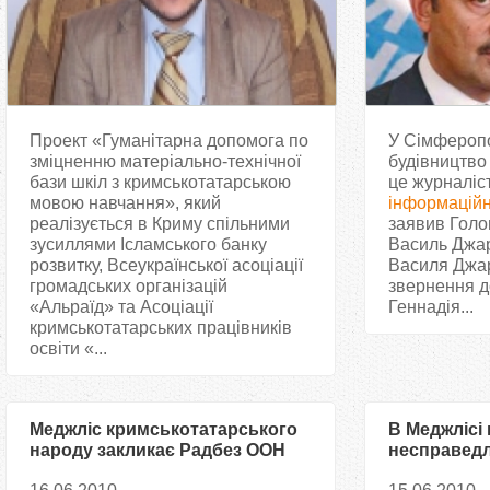
Проект «Гуманітарна допомога по
У Сімферопо
зміцненню матеріально-технічної
будівництво
бази шкіл з кримськотатарською
це журналі
мовою навчання», який
інформаційн
реалізується в Криму спільними
заявив Голо
зусиллями Ісламського банку
Василь Джар
розвитку, Всеукраїнської асоціації
Василя Джар
громадських організацій
звернення д
«Альраїд» та Асоціації
Геннадія...
кримськотатарських працівників
освіти «...
Меджліс кримськотатарського
В Меджлісі
народу закликає Радбез ООН
несправед
вирішити конфлікт у
київського 