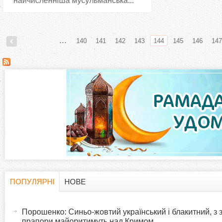
найчисленніша мусульманська...
…
140
141
142
143
144
145
146
147
С
т
о
р
і
н
ПОПУЛЯРНІ
НОВЕ
H
(
к
а
Порошенко: Синьо-жовтий український і блакитний, з
o
к
прапори майоритимуть над Кримом