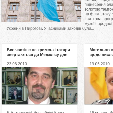
т
піднесення бла
золотою тамгою
на флагштоку 
у
святкова прог
музеї народної
т
України в Пирогові. Учасниками заходів були...
Все частіше не кримські татари
Могильов в
звертаються до Меджлісу для
щодо висл
вирішення соціальних
Депортацію 
23.06.2010
19.06.2010
проблем, - експерт
В Автономній Республіці Крим
16 червня В