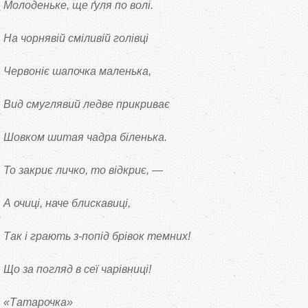
Молоденьке, ще ґуля по волі.
На чорнявій сміливій голівці
Червоніє шапочка маленька,
Вид смуглявий ледве прикриває
Шовком шитая чадра біленька.
То закриє личко, то відкриє, —
А очиці, наче блискавиці,
Так і грають з-попід брівок темних!
Що за погляд в сеї чарівниці!
«Татарочка»