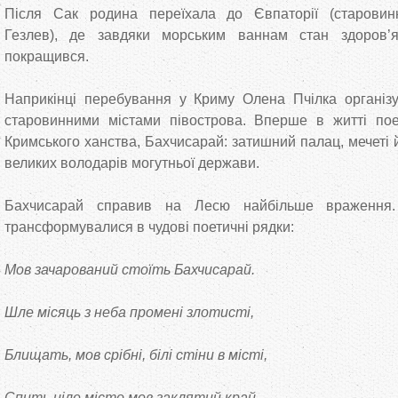
Після Сак родина переїхала до Євпаторії (старовин
Гезлев), де завдяки морським ваннам стан здоров’я
покращився.
Наприкінці перебування у Криму Олена Пчілка організ
старовинними містами півострова. Вперше в житті по
Кримського ханства, Бахчисарай: затишний палац, мечеті 
великих володарів могутньої держави.
Бахчисарай справив на Лесю найбільше враження.
трансформувалися в чудові поетичні рядки:
Мов зачарований стоїть Бахчисарай.
Шле місяць з неба промені злотисті,
Блищать, мов срібні, білі стіни в місті,
Спить ціле місто мов заклятий край.