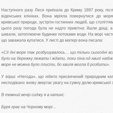
Наступного разу Леся приїхала до Криму 1897 року, післ
віденських клініках. Вона мріяла повернутися до моря
кримської природи, зустріти гостинних людей, що століття
цього разу погода була не надто привітна: йшли дощі, а
шквали, затоплюючи будинки потоками води. На морі част
що заважала купатися. У листі до матері вона писала:
«Сії дні море так розбушувалось… що тільки сьогодні в
було на бережку лежати і ждати, поки піна од хвилі набіж
море не можна було плисти, бо хвиля могла б розбити».
У вірші «Негода», що нібито присвячений природним кат
несподівано знову звертає увагу на сумну долю кримської 
В темний вечір сиджу я в хатині;
Буря грає на Чорному морі…