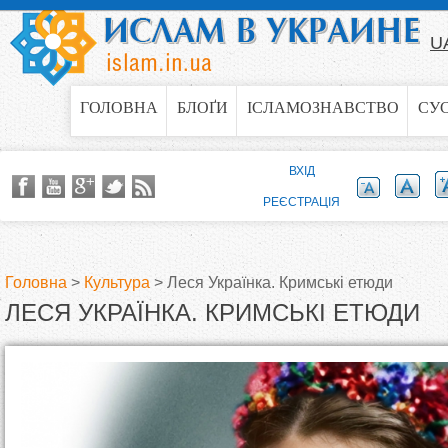
Jump to navigation
U
ГОЛОВНА
БЛОҐИ
ІСЛАМОЗНАВСТВО
СУ
ВХІД
РЕЄСТРАЦІЯ
Головна
>
Культура
>
Леся Українка. Кримські етюди
ЛЕСЯ УКРАЇНКА. КРИМСЬКІ ЕТЮДИ
В
и
є