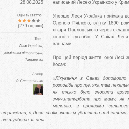
28.08.2025
написаний Лесею Українкою у Криму
Оцініть статтю:
Уперше Леся Українка приїхала до
Оленою Пчілкою, влітку 1890 рок
(
279
оцінки)
лікаря Павловського через складн
кісток і суглобів. У Саках Леся
Теги:
ваннами.
Леся Українка
українська література
Про цей період життя юної Лесі з
Татарочка
Косач:
Автор
«Лікування в Саках допомогло 
О. Степанченко
розповідь про те, яка там пекельна
як тяжко було зносити грязе
змучилатурбота про маму, як 
малярію, з проявами сильного
страждала, а Леся, своїм звичаєм уболівати над іншими
від турботи за неї».