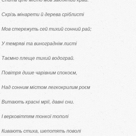
Скрізь мінарети й дерева сріблисті
Мов стережуть сей тихий сонний рай;
У темряві та винограднім листі
Таємно плеще тихий водограй.
Повітря дише чарівним спокоєм,
Над сонним містом легкокрилим роєм
Витають красні мрії, давні сни.
І верховіттям тонкої тополі
Кивають стиха, шепотять поволі