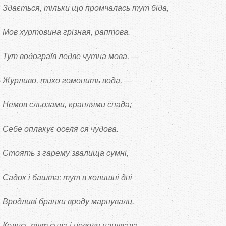
Здається, тільки що промчалась тут біда,
Мов хуртовина грізная, раптова.
Тут водограїв ледве чутна мова, —
Журливо, тихо гомонить вода, —
Немов сльозами, краплями спада;
Себе оплакує оселя ся чудова.
Стоять з гарему звалища сумні,
Садок і башта; тут в колишні дні
Вродливі бранки вроду марнували.
Колись тут сила і неволя панувала,