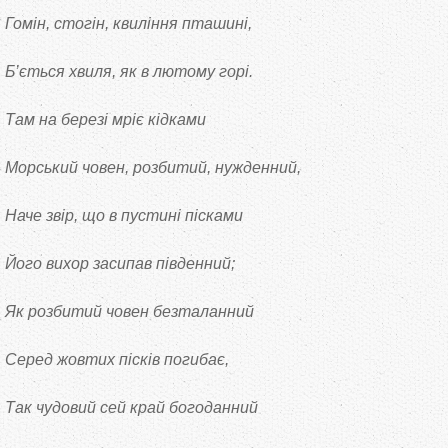
Гомін, стогін, квиління пташині,
Б’ється хвиля, як в лютому горі.
Там на березі мріє кідками
Морський човен, розбитий, нужденний,
Наче звір, що в пустині пісками
Його вихор засипав південний;
Як розбитий човен безталанний
Серед жовтих пісків погибає,
Так чудовий сей край богоданний