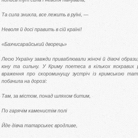
Та сила зникла, все лежить в руїні, —
Неволя й досі править в сій країні!
«Бахчисарайський дворець»
Лесю Україну завжди приваблювали жіночі й дівочі образи,
юну та сильну. У Криму поетеса в кількох яскравих 
враження про скороминущу зустріч із кримською тат
побачила на дорозі:
Там, за містом, понад шляхом битим,
По гарячім каменистім полі
Йде дівча татарськеє вродливе,