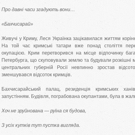
Про давні часи згадують вони…
«Бахчисарай»
Живучі у Криму, Леся Українка зацікавилася життям корін
На той час кримські татари вже понад століття пер
окупацією. Крим перетворився на місце відпочинку бага
Петербурга, що скуповували землю та будували розкішні ма
центральних губерній Росії невпинно зростав відсоток
зменшувався відсоток кримців.
Бахчисарайський палац, резиденція кримських хан
запустінням. Будівля, пограбована окупантами, була в жал
Хоч не зруйнована — руїна ся будова,
З усіх кутків тут пустка вигляда.