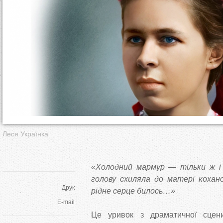
т
у
т
Леся Українка
«Холодний мармур — тільки ж і 
голову схиляла до матері кохано
Друк
рідне серце билось…»
E-mail
Це уривок з драматичної сцени