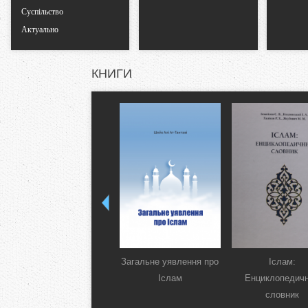
Суспільство
Актуально
КНИГИ
Загальне уявлення про
Іслам:
Іслам
Енциклопедич
словник