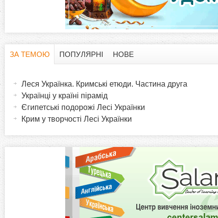
ЗА ТЕМОЮ
ПОПУЛЯРНІ
НОВЕ
H
(
а
Леся Українка. Кримські етюди. Частина друга
o
к
Українці у країні пірамід
т
Єгипетські подорожі Лесі Українки
r
и
Крим у творчості Лесі Українки
в
i
н
а
z
в
к
o
л
а
n
д