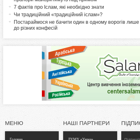
и
т
7 фактів про Іслам, які необхідно знати
r
и
Чи традиційний «традиційний іслам»?
в
Постараймося не бачити один в одному ворогів лише
i
до різних конфесій
н
а
z
в
к
o
л
а
n
д
к
t
а
)
a
l
МЕНЮ
НАШІ ПАРТНЕРИ
ПІДПИ
T
Головна
ДУМУ «Умма»
Підпишіт