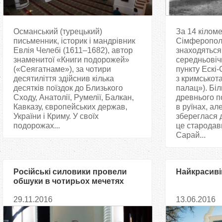
Османський (турецький)
За 14 кіломе
письменник, історик і мандрівник
Сімферополя
Евлія Челебі (1611–1682), автор
знаходяться
знаменитої «Книги подорожей»
середньовіч
(«Сеягатнаме»), за чотири
пункту Ескі-
десятиліття здійснив кілька
з кримськот
десятків поїздок до Близького
палац»). Біл
Сходу, Анатолії, Румелії, Балкан,
древнього п
Кавказу, європейських держав,
в руїнах, ал
України і Криму. У своїх
збереглася 
подорожах...
це стародавн
Сарай...
Російські силовики провели
Найкрасиві
обшуки в чотирьох мечетях
Криму
29.11.2016
13.06.2016