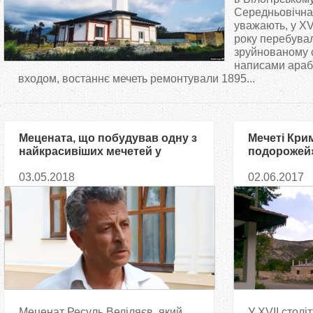
т
Середньовічна 
уважають, у XVI
року перебува
у
зруйнованому с
написами араб
т
входом, востаннє мечеть ремонтували 1895...
Мецената, що побудував одну з
Мечеті Крим
найкрасивіших мечетей у
подорожей»
Криму, заарештувала
Частина др
03.05.2018
02.06.2017
окупаційна влада
Меценат Ресуль Веліляєв, який
У XVII столі