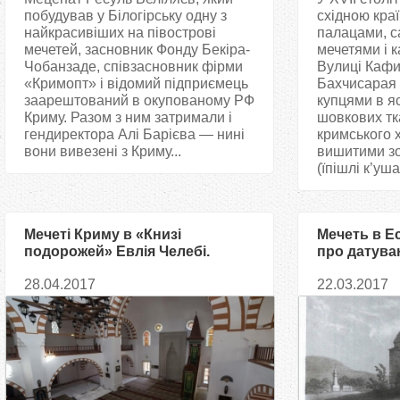
побудував у Білогірську одну з
східною кра
найкрасивіших на півострові
палацами, с
мечетей, засновник Фонду Бекіра-
мечетями і 
Чобанзаде, співзасновник фірми
Вулиці Кафи,
«Кримопт» і відомий підприємець
Бахчисарая 
заарештований в окупованому РФ
купцями в я
Криму. Разом з ним затримали і
шовкових тк
гендиректора Алі Барієва — нині
кримського 
вони вивезені з Криму...
вишитими з
(їпішлі к’ушак
Мечеті Криму в «Книзі
Мечеть в Ес
подорожей» Евлія Челебі.
про датува
Частина перша
28.04.2017
22.03.2017