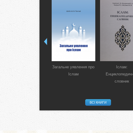
Загальне уявлення про
Іслам:
Іслам
Енциклопедич
словник
ВСІ КНИГИ