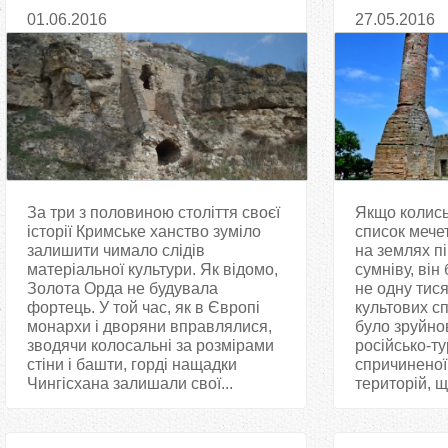
описах ман
01.06.2016
27.05.2016
За три з половиною століття своєї
Якщо колись
історії Кримське ханство зуміло
список мече
залишити чимало слідів
на землях пі
матеріальної культури. Як відомо,
сумніву, він
Золота Орда не будувала
не одну тис
фортець. У той час, як в Європі
культових сп
монархи і дворяни вправлялися,
було зруйно
зводячи колосальні за розмірами
російсько-ту
стіни і башти, горді нащадки
спричиненої
Чингісхана залишали свої...
територій, щ