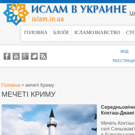
Jump to navigation
U
ГОЛОВНА
БЛОҐИ
ІСЛАМОЗНАВСТВО
СУ
ВХІД
РЕЄСТРАЦІ
Головна
>
мечеті Криму
МЕЧЕТІ КРИМУ
В
Середньовічн
и
Кокташ-Джамі
життя завдяки
Мечеть Кокташ
є
жителя
селі Синьокам'
в Білогірськом