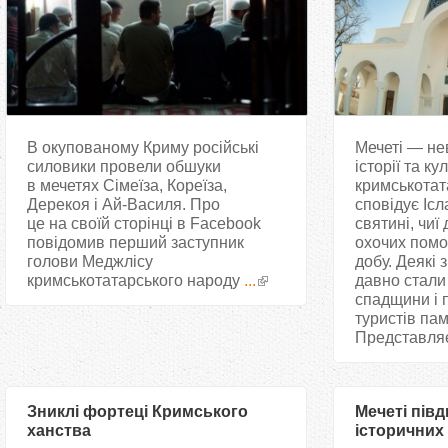
В окупованому Криму російські
Мечеті — не
силовики провели обшуки
історії та ку
в мечетях Сімеїза, Кореїза,
кримськотат
Дерекоя і Ай-Василя. Про
сповідує Ісл
це на своїй сторінці в Facebook
святині, чиї 
повідомив перший заступник
охочих помо
голови Меджлісу
добу. Деякі 
кримськотатарського народу
...
давно стали 
спадщини і 
туристів пам
Представляє
Зниклі фортеці Кримського
Мечеті півд
ханства
історичних