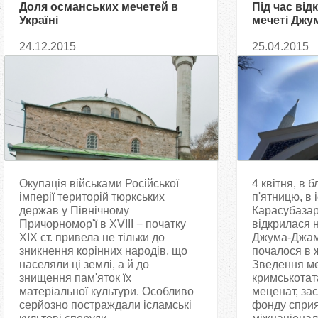
Доля османських мечетей в
Під час від
Україні
мечеті Джу
над нею за
24.12.2015
25.04.2015
Окупація військами Російської
4 квітня, в 
імперії територій тюркських
п'ятницю, в 
держав у Північному
Карасубазар 
Причорномор'ї в XVIII − початку
відкрилася 
XIX ст. привела не тільки до
Джума-Джамі
зникнення корінних народів, що
почалося в ж
населяли ці землі, а й до
Зведення ме
знищення пам'яток їх
кримськотат
матеріальної культури. Особливо
меценат, за
серйозно постраждали ісламські
фонду спри