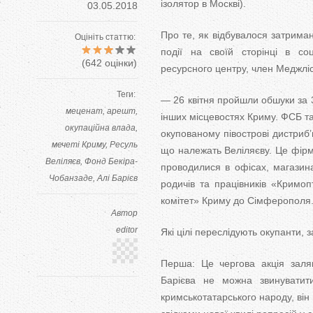
ізолятор в Москві).
03.05.2018
Про те, як відбувалося затрима
Оцініть статтю:
події на своїй сторінці в с
(
642
оцінки)
ресурсного центру, член Меджліс
Теги:
— 26 квітня пройшли обшуки за 3
меценат
арешт
інших місцевостях Криму. ФСБ т
окупаційна влада
окупованому півострові дистриб’
мечеті Криму
Ресуль
що належать Веліляєву. Це фірм
Веліляєв
Фонд Бекіра-
проводилися в офісах, магазина
Чобанзаде
Алі Барієв
родичів та працівників «Кримоп
комітет» Криму до Сімферополя.
Автор
editor
Які цілі переслідують окупанти,
Перша: Це чергова акція заля
Барієва не можна звинуватити
кримськотатарського народу, він