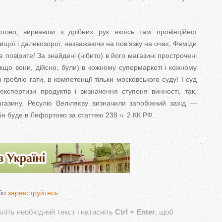
ово, вирвавши з дрібних рук якоїсь там провінційної
щої і далекозорої, незважаючи на пов’язку на очах, Феміди
повірите! За знайдені (нібито) в його магазині прострочені
(якщо вони, дійсно, були) в кожному супермаркеті і кожному
 греблю гати, в компетенції тільки московського суду! І суд
кспертизи продуктів і визначення ступеня винності, так,
газину. Ресулю Веліляєву визначили запобіжний захід —
 він буде в Лефортово за статтею 238 ч. 2 КК РФ.
бо
зареєструйтесь
літь необхідний текст і натисніть
Ctrl + Enter
, щоб