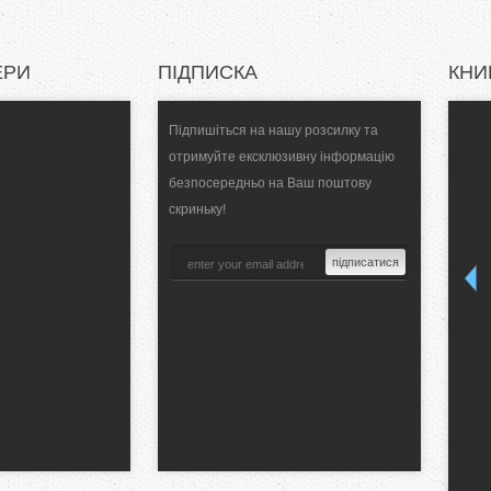
ЕРИ
ПІДПИСКА
КНИ
Підпишіться на нашу розсилку та
отримуйте ексклюзивну інформацію
безпосередньо на Ваш поштову
скриньку!