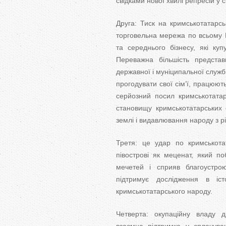
свідками нової хвилі репресій у 
Друга: Тиск на кримськотатарсь
торговельна мережа по всьому К
та середнього бізнесу, які ку
Переважна більшість представ
державної і муніципальної служб
прогодувати свої сім’ї, працюют
серйозний посил кримськотата
становищу кримськотатарських 
землі і видавлювання народу з рі
Третя: це удар по кримськотат
півострові як меценат, який по
мечетей і сприяв благоустро
підтримує дослідження в іст
кримськотатарського народу.
Четверта: окупаційну владу д