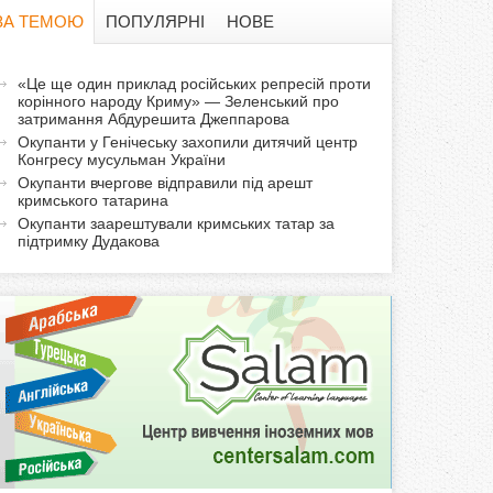
в
ЗА ТЕМОЮ
ПОПУЛЯРНІ
НОВЕ
а
а
«Це ще один приклад російських репресій проти
ф
корінного народу Криму» — Зеленський про
к
затримання Абдурешита Джеппарова
т
о
Окупанти у Генічеську захопили дитячий центр
и
Конгресу мусульман України
Окупанти вчергове відправили під арешт
р
в
кримського татарина
н
Окупанти заарештували кримських татар за
м
а
підтримку Дудакова
в
а
к
л
а
д
к
а