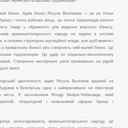
справі «кримськотатарських підприємців».
кий бізнес. Адже бізнес Ресуля Веліляєва — це не тільки
риму і тисячі робочих місць, це тисячі підприємців малого
пують товар у «Кримопті» для ведення власного бізнесу.
ників кримськотатарського народу не задіяні в системі
и, в силових структурах окупаційної влади, але щоб вижити і
ь в приватному бізнесі або створюють свій малий бізнес. Це
рським підприємцям. Це удар по соціально-економічному
сімей. Створення нестерпних умов проживання на рідній
дної землі.
арській ідентичності, адже Ресуль Веліляєв відомий на
будував в Білогірську одну з найкрасивіших на півострові
ю міста. Є засновником Фонду Бекіра-Чобанзаде, який
оричній, літературній і мовознавчій сферах Криму і
ратує консолідованість кримськотатарського народу, це