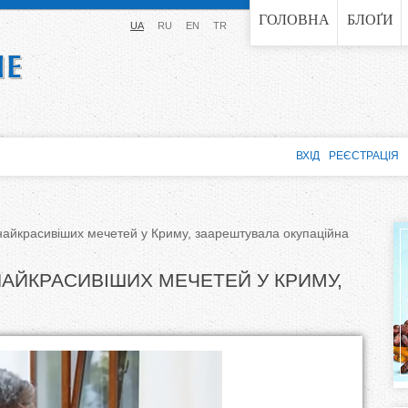
Jump to navigation
ГОЛОВНА
БЛОҐИ
UA
RU
EN
TR
ВХІД
РЕЄСТРАЦІЯ
найкрасивіших мечетей у Криму, заарештувала окупаційна
НАЙКРАСИВІШИХ МЕЧЕТЕЙ У КРИМУ,