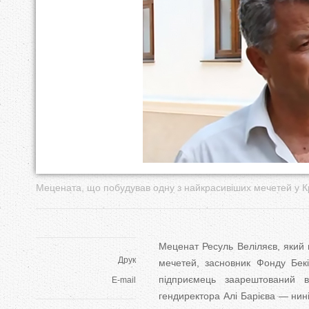
у
т
Мецената, що побудував одну з найкрасивіших мечетей у К
Меценат Ресуль Веліляєв, який п
Друк
мечетей, засновник Фонду Бекі
підприємець заарештований
E-mail
гендиректора Алі Барієва — нині