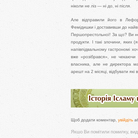
ніколи не ліз — ні до, ні після.
Але відправили його в Лефорт
Фемідишки і доставивши до найви
Першопрестольної! За що? Ви не 
продукти. І такі злочини, яких 
напівпідвальному гастрономі хоч
вже «розібрався», не чекаючи е
власника, але не директора ма
арешт на 2 місяці, відбувати які
Щоб додати коментар,
увійдіть
а
Якшо Ви помітили помилку, виді