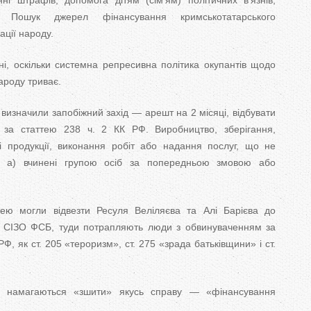
ні штрафів, допомога дітям (сім’ям) політичних в’язнів,
х. Пошук джерел фінансування кримськотатарського
ації народу.
ьні, оскільки системна репресивна політика окупантів щодо
ароду триває.
 визначили запобіжний захід — арешт на 2 місяці, відбувати
 за статтею 238 ч. 2 КК РФ. Виробництво, зберігання,
і продукції, виконання робіт або надання послуг, що не
и, а) вчинені групою осіб за попередньою змовою або
ю могли відвезти Ресуля Веліляєва та Алі Барієва до
це СІЗО ФСБ, туди потрапляють люди з обвинуваченням за
, як ст. 205 «тероризм», ст. 275 «зрада батьківщини» і ст.
 намагаються «зшити» якусь справу — «фінансування