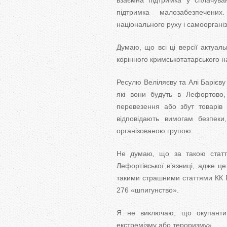
взаємна підтримка у сплачуван
підтримка малозабезпечени
національного руху і самоорганіз
Думаю, що всі ці версії актуал
корінного кримськотатарського н
Ресулю Веліляєву та Алі Барієву
які вони будуть в Лефортово,
перевезення або збут товарів 
відповідають вимогам безпек
організованою групою.
Не думаю, що за такою статте
Лефортівської в’язниці, адже 
такими страшними статтями КК РФ
276 «шпигунство».
Я не виключаю, що окупанти
екстремізму або тероризму».