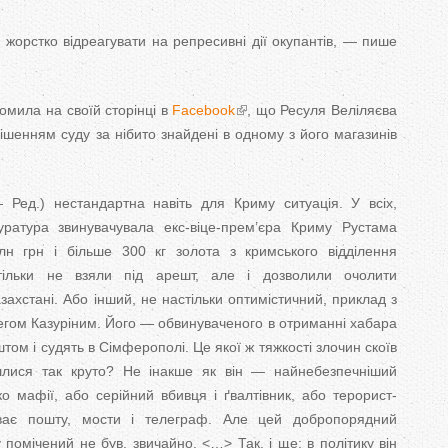
 жорстко відреагувати на репресивні дії окупантів, — пише
омила на своїй сторінці в
Facebook
, що Ресуля Веліляєва
ішенням суду за нібито знайдені в одному з його магазинів
ед.) нестандартна навіть для Криму ситуація. У всіх,
уратура звинувачувала екс-віце-прем’єра Криму Рустама
лн грн і більше 300 кг золота з кримського відділення
ільки не взяли під арешт, але і дозволили очолити
ахстані. Або інший, не настільки оптимістичний, приклад з
гом Казуріним. Його — обвинуваченого в отриманні хабара
ештом і судять в Сімферополі. Це якої ж тяжкості злочин скоїв
шлися так круто? Не інакше як він — найнебезпечніший
о мафії, або серійний вбивця і ґвалтівник, або терорист-
иває пошту, мости і телеграф. Але цей добропорядний
помічений не був, звичайно. <…> Так, і ще: в політику він