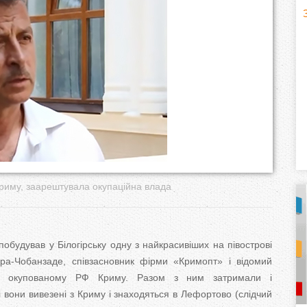
H
(
o
r
i
z
o
риму, заарештувала окупаційна влада
n
t
обудував у Білогірську одну з найкрасивіших на півострові
a
ра-Чобанзаде, співзасновник фірми «Кримопт» і відомий
 в окупованому РФ Криму. Разом з ним затримали і
l
)
 вони вивезені з Криму і знаходяться в Лефортово (слідчий