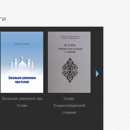
ГИ
Загальне уявлення про
Іслам:
Коран. Перекла
Іслам
Енциклопедичний
смислів українсь
словник
мовою