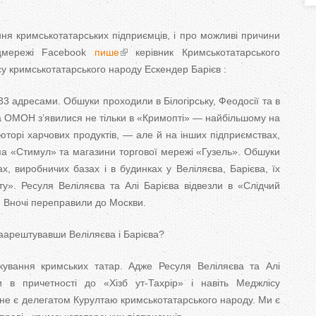
T
ння кримськотатарських підприємців, і про можливі причини
a
оцмережі Facebook
пише
керівник Кримськотатарського
b
у кримськотатарського народу Ескендер Барієв :
s
3 адресами. Обшуки проходили в Білогірську, Феодосії та в
а ОМОН з’явилися не тільки в «Кримопті» — найбільшому на
юторі харчових продуктів, — але й на інших підприємствах,
а «Стимул» та магазини торгової мережі «Гузель». Обшуки
х, виробничих базах і в будинках у Веліляєва, Барієва, їх
ту». Ресуля Веліляєва та Алі Барієва відвезли в «Слідчий
 Вночі переправили до Москви.
 заарештувавши Веліляєва і Барієва?
кування кримських татар. Адже Ресуля Веліляєва та Алі
 в причетності до «Хізб ут-Тахрір» і навіть Меджлісу
 не є делегатом Курултаю кримськотатарського народу. Ми є