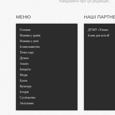
повідомити про це редакцію.
МЕНЮ
НАШІ ПАРТН
Головна
ДУМУ «Умма»
Новини у країні
Іслам для всіх
Новини у світі
Ісламознавство
Точка зору
Думки
Аналіз
Інтерв'ю
Медіа
Блоґи
Культура
Історія
Суспільство
Актуально