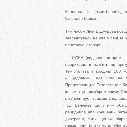
Міжнародній спільноті необхідно
Ескендер Барієв.
Тим часом Ліля Буджурова повід
заарештували на два місяці за р
прострочені товари.
— ДУЖЕ (виділено автором — Р
наприклад, в пам’яті, як прок
Теміргалієва в крадіжці 100 м
«Ощадбанку», але його не т
Представництво Татарстану в Каз
іншим віце-прем’єром Криму Оле
в 27 млн ​​руб., тримають під ар
тоді Веліляєв, що з ним обій
рецидивіст, або хрещений батьк
диверсант, який щоночі підр
громадянин ні в чому подібному 