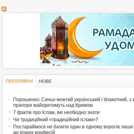
С
т
о
р
і
н
ПОПУЛЯРНІ
НОВЕ
H
(
к
а
Порошенко: Синьо-жовтий український і блакитний, з
o
к
прапори майоритимуть над Кримом
и
т
7 фактів про Іслам, які необхідно знати
r
и
Чи традиційний «традиційний іслам»?
в
Постараймося не бачити один в одному ворогів лише
i
до різних конфесій
н