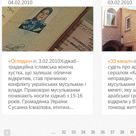
04.02.2010
03.02.2010
«Оглядач»
, 3.02.2010Хіджаб -
«33 канал»
традиційна ісламська жіноча
судіть про а
хустка, що залишає обличчя
серіалом «К
відкритим, став причиною
неправди», 
конфлікту українських мусульман і
мусульмани з
влади. Правовірні мусульманки
мечеті, яку 
починають носити хіджаб з 15-16
арабської г
років. Громадянка України
відкрили у В
Сусанна Ісмаїлова, етнічна...
тонкощі житт
…
32
33
34
35
36
37
38
39