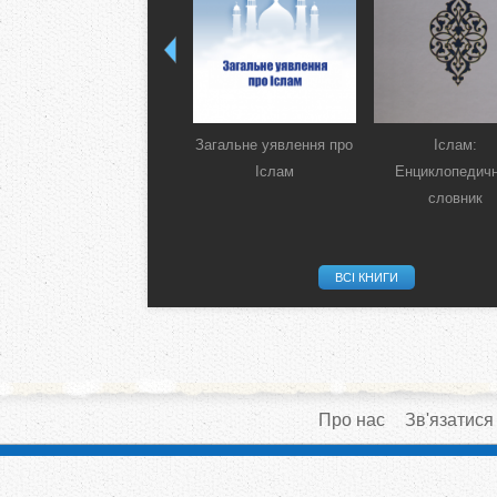
Загальне уявлення про
Іслам:
Іслам
Енциклопедич
словник
ВСІ КНИГИ
Про нас
Зв'язатися