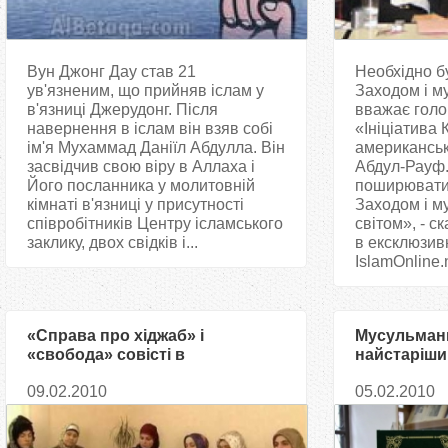
Вун Джонг Дау став 21
Необхідно б
ув'язненим, що прийняв іслам у
Заходом і м
в'язниці Джерудонг. Після
вважає голов
навернення в іслам він взяв собі
«Ініціатива
ім'я Мухаммад Даніїл Абдулла. Він
американськ
засвідчив свою віру в Аллаха і
Абдул-Рауф.
Його посланника у молитовній
поширювати 
кімнаті в'язниці у присутності
Заходом і м
співробітників Центру ісламського
світом», - с
заклику, двох свідків і...
в ексклюзив
IslamOnline.n
«Справа про хіджаб» і
Мусульмани
«свобода» совісті в
найстаріший
українському законодавстві
християнсь
09.02.2010
05.02.2010