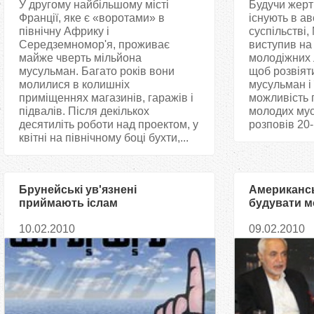
У другому найбільшому місті
Будучи жерт
Франції, яке є «воротами» в
існують в а
північну Африку і
суспільстві
Середземномор'я, проживає
виступив на
майже чверть мільйона
молодіжних л
мусульман. Багато років вони
щоб розвіят
молилися в колишніх
мусульман і 
приміщеннях магазинів, гаражів і
можливість 
підвалів. Після декількох
молодих мус
десятиліть роботи над проектом, у
розповів 20-
квітні на північному боці бухти,...
Брунейські ув'язнені
Американсь
приймають іслам
будувати м
мусульмана
10.02.2010
09.02.2010