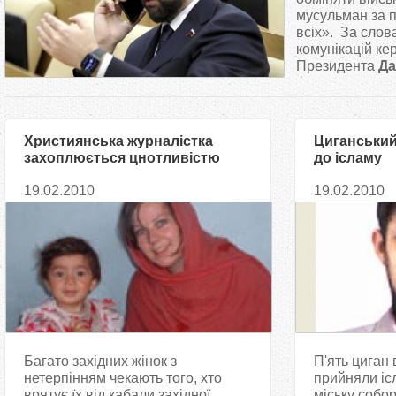
т
мусульман за 
всіх». За слов
комунікацій ке
у
Президента
Да
т
Християнська журналістка
Циганський
захоплюється цнотливістю
до ісламу
мусульманських жінок
19.02.2010
19.02.2010
Багато західних жінок з
П'ять циган
нетерпінням чекають того, хто
прийняли ісл
врятує їх від кабали західної
міську собор