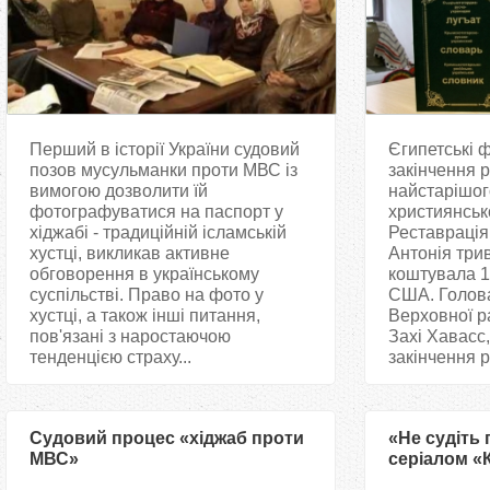
Перший в історії України судовий
Єгипетські 
позов мусульманки проти МВС із
закінчення р
вимогою дозволити їй
найстарішого
фотографуватися на паспорт у
християнськ
хіджабі - традиційній ісламській
Реставрація
хустці, викликав активне
Антонія трив
обговорення в українському
коштувала 1
суспільстві. Право на фото у
США. Голова
хустці, а також інші питання,
Верховної р
пов'язані з наростаючою
Захі Хавасс
тенденцією страху...
закінчення ро
Судовий процес «хіджаб проти
«Не судіть 
МВС»
серіалом «К
неправди!»