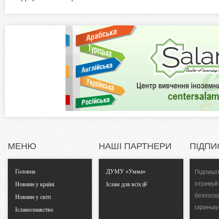
а
z
в
к
o
л
а
n
д
к
t
а
)
a
l
МЕНЮ
НАШІ ПАРТНЕРИ
ПІДПИ
T
Головна
ДУМУ «Умма»
Підпишіт
a
отримуй
Новини у країні
Іслам для всіх
безпосе
Новини у світі
b
скриньку
Ісламознавство