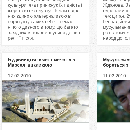
культури, яка принижує їх гідність і
Жданова. За
жорстоко експлуатує. Іслам є для
одноплемін
них єдиною альтернативою в
теж циган, 2
порятунку самих себе. І немає
Геннадійови
нічого дивного в тому, що багато
мусульманин
західних жінок звернулися до цієї
років тому. 
релігії після...
народ до ісла
Будівництво «мега-мечеті» в
Мусульманс
Марселі викликало
бореться з
неоднозначну реакцію
австралійц
12.02.2010
11.02.2010
мусульман
мусульман