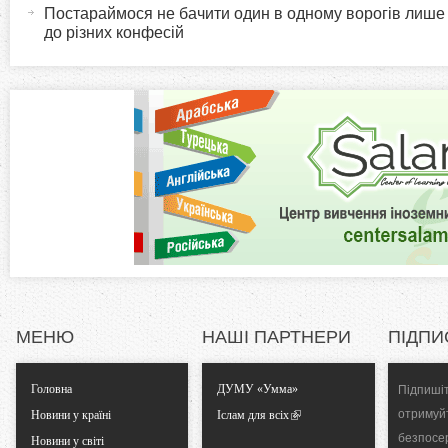
в
Постараймося не бачити один в одному ворогів лише
i
до різних конфесій
н
а
z
в
к
o
л
а
n
д
к
t
а
)
a
l
МЕНЮ
НАШІ ПАРТНЕРИ
ПІДПИ
T
Головна
ДУМУ «Умма»
Підпишіт
a
отримуй
Новини у країні
Іслам для всіх
безпосе
Новини у світі