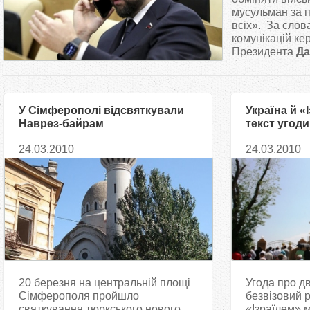
т
мусульман за 
всіх». За слов
комунікацій ке
у
Президента
Да
т
У Сімферополі відсвяткували
Україна й «
Наврез-байрам
текст угоди
режим
24.03.2010
24.03.2010
20 березня на центральній площі
Угода про д
Сімферополя пройшло
безвізовий 
святкування тюркського нового
«Ізраїлем» 