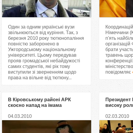
Один за одним українські вузи
Координацій
звільнюються від куріння. Так, з
Німеччини (
березня 2010 року тютюнопаління
п'ять найбі
повністю заборонено в
організацій
Ужгородському національному
брати участь
університеті. Цьому передував
травень щорі
прояв громадської небайдужості
конференції
самих студентів, які рік тому
міністерство
виступили зі зверненням щодо
повідомляє
права на вільне від тютюну...
В Кіровському районі АРК
Президент І
скоєно напад на імама
високу рол
04.03.2010
02.03.2010