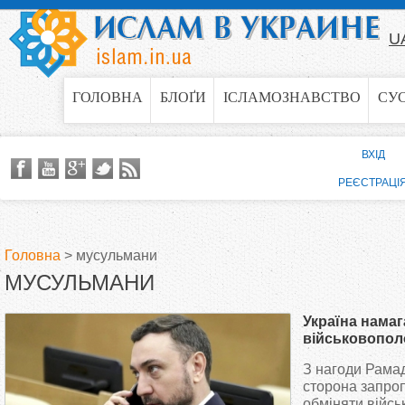
Jump to navigation
U
ГОЛОВНА
БЛОҐИ
ІСЛАМОЗНАВСТВО
СУ
ВХІД
РЕЄСТРАЦІ
Головна
>
мусульмани
МУСУЛЬМАНИ
В
Україна намаг
и
військовопол
за принципом 
З нагоди Рамад
є
сторона запроп
обміняти війс