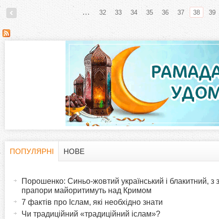
…
32
33
34
35
36
37
38
39
С
т
о
р
і
н
ПОПУЛЯРНІ
НОВЕ
H
(
к
а
Порошенко: Синьо-жовтий український і блакитний, з
o
к
прапори майоритимуть над Кримом
и
т
7 фактів про Іслам, які необхідно знати
r
и
Чи традиційний «традиційний іслам»?