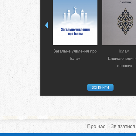
Загальне уявлення про
Іслам:
Іслам
Енциклопедич
словник
ВСІ КНИГИ
Про нас
Зв'язатися