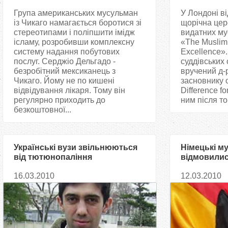
Група американських мусульман
У Лондоні в
із Чикаго намагається боротися зі
щорічна цер
стереотипами і поліпшити імідж
видатних му
ісламу, розробивши комплексну
«The Muslim
систему надання побутових
Excellence»
послуг. Серджіо Дельгадо -
суддівських 
безробітний мексиканець з
вручений д-р
Чикаго. Йому не по кишені
засновнику о
відвідування лікаря. Тому він
Difference f
регулярно приходить до
ним після тог
безкоштовної...
Українські вузи звільнюються
Німецькі м
від тютюнопаління
відмовилися
урядом ФР
16.03.2010
12.03.2010