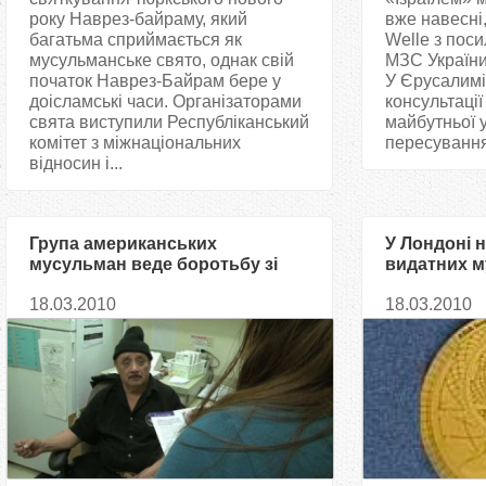
року Наврез-байраму, який
вже навесні
багатьма сприймається як
Welle з пос
мусульманське свято, однак свій
МЗС України
початок Наврез-Байрам бере у
У Єрусалимі
доісламські часи. Організаторами
консультаці
свята виступили Республіканський
майбутньої 
комітет з міжнаціональних
пересування
відносин і...
Група американських
У Лондоні 
мусульман веде боротьбу зі
видатних 
стереотипами
діячів
18.03.2010
18.03.2010