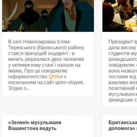
В селі Новопокровка Іслям-
Президент Ір
Терекського (Кіровського) району
дала високу 
стався кричущий інцидент - в
студентів-м
мечеть увірвалися двоє чоловіків
ірландського
у нетверезому стані і напали на
повідомляє «
імама. Про це повідомляє
вона назвал
інформагентство
QHA
з
послами від 
посиланням на сайт qirim-vilayeti.
важливо виз
Згідно з...
позитивний 
мусульмансь
ірландське с
«Зелені» мусульмани
Британськ
Вашингтона ведуть
допомога» п
просвітницьку роботу в галузі