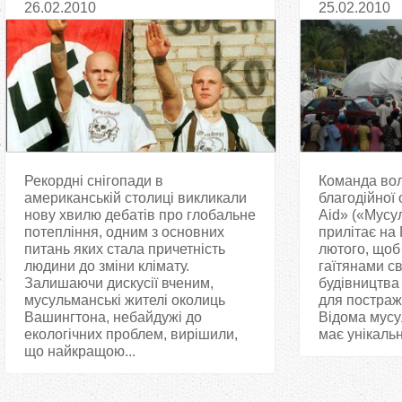
26.02.2010
25.02.2010
охорони природи
Рекордні снігопади в
Команда вол
американській столиці викликали
благодійної 
нову хвилю дебатів про глобальне
Aid» («Мусу
потепління, одним з основних
прилітає на Г
питань яких стала причетність
лютого, щоб
людини до зміни клімату.
гаїтянами св
Залишаючи дискусії вченим,
будівництва
мусульманські жителі околиць
для постраж
Вашингтона, небайдужі до
Відома мусу
екологічних проблем, вирішили,
має унікальн
що найкращою...