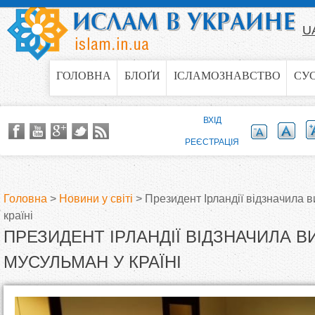
Jump to navigation
U
ГОЛОВНА
БЛОҐИ
ІСЛАМОЗНАВСТВО
СУ
ВХІД
РЕЄСТРАЦІЯ
Головна
>
Новини у світі
>
Президент Ірландії відзначила 
країні
В
ПРЕЗИДЕНТ ІРЛАНДІЇ ВІДЗНАЧИЛА 
и
МУСУЛЬМАН У КРАЇНІ
є