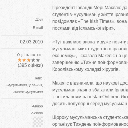
Президент Ірландії Мері Макеліс да
студентів-мусульман у життя ірланд
Друк
повідомляє «The Irish Times», вона
E-mail
послами від ісламської віри».
02.03.2010
«Тут важливо визнати дуже позити
мусульманських студентів в ірланд
Оцініть статтю:
економіку», - сказала Макеліс на ц
завершенню «Тижня поінформовано
(
395
оцінки)
Королівському коледжі хірургів.
Теги:
Макеліс відзначила, що наукові до
мусульмани
Ірландія
мусульман значно збагатили Ірлан
внесок мусульман
з посиланням на «IslamOnline». Як 
досить популярні серед мусульман з
Автор
oksana
Щороку мусульманська студентська 
організує Тиждень поінформованост