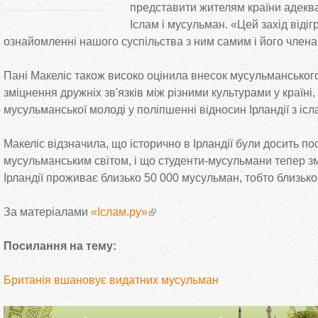
представити жителям країни адекв
Іслам і мусульман. «Цей захід віді
ознайомленні нашого суспільства з ним самим і його членам
Пані Макеліс також високо оцінила внесок мусульманського
зміцнення дружніх зв'язків між різними культурами у країні,
мусульманської молоді у поліпшенні відносин Ірландії з ісл
Макеліс відзначила, що історично в Ірландії були досить пос
мусульманським світом, і що студенти-мусульмани тепер з
Ірландії проживає близько 50 000 мусульман, тобто близьк
За матеріалами
«Іслам.ру»
Посилання на тему:
Британія вшановує видатних мусульман