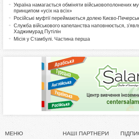
а
Україна намагається обміняти військовополонених м
o
к
принципом «усіх на всіх»
т
Російські муфтії переймаються долею Києво-Печерськ
r
и
Служба військового капеланства наповнюється, з'явля
Хаджимурад Путілін
в
i
Місія у Стамбулі. Частина перша
н
а
z
в
к
o
л
а
n
д
к
t
а
)
a
l
МЕНЮ
НАШІ ПАРТНЕРИ
ПІДПИ