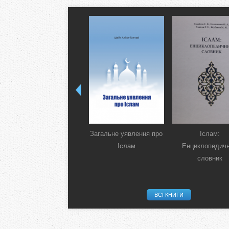
Загальне уявлення про
Іслам:
Іслам
Енциклопедич
словник
ВСІ КНИГИ