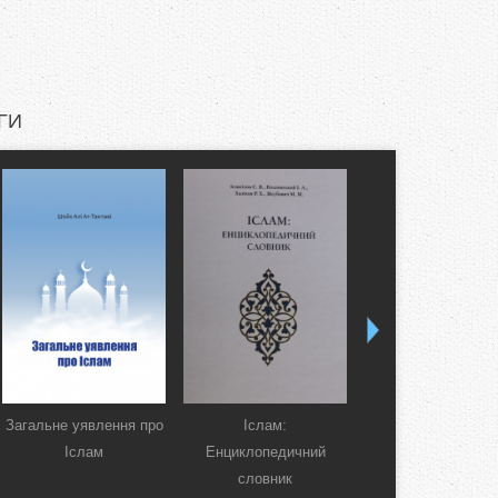
ГИ
Загальне уявлення про
Іслам:
Коран. Перекла
Іслам
Енциклопедичний
смислів українсь
словник
мовою