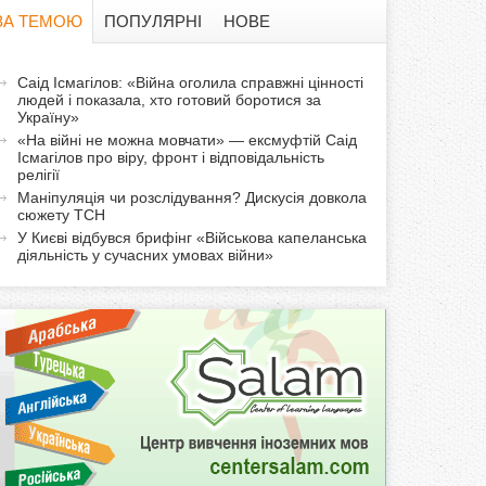
в
ЗА ТЕМОЮ
ПОПУЛЯРНІ
НОВЕ
а
а
Саід Ісмагілов: «Війна оголила справжні цінності
ф
людей і показала, хто готовий боротися за
к
Україну»
т
о
«На війні не можна мовчати» — ексмуфтій Саід
и
Ісмагілов про віру, фронт і відповідальність
релігії
р
в
Маніпуляція чи розслідування? Дискусія довкола
н
сюжету ТСН
м
а
У Києві відбувся брифінг «Військова капеланська
діяльність у сучасних умовах війни»
в
а
к
л
а
д
к
а