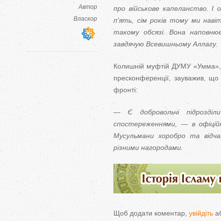
Автор
про військове капеланство. І 
Власкор
п'ять, сім років тому ми нав
такому обсязі. Вона наповнює
завдячую Всевишньому Аллагу.
Колишній муфтій ДУМУ «Умма», а
пресконференції, зауважив, що
фронті:
— Є добровольчі підрозділи
спостереженнями, — в офіційн
Мусульмани хоробро та відча
різними нагородами.
Щоб додати коментар,
увійдіть
а