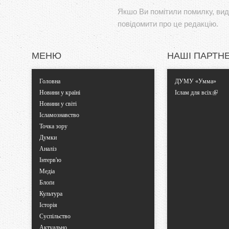
Якшо Ви помітили помилку, виді
повідомити про це редакцію.
МЕНЮ
НАШІ ПАРТН
Головна
ДУМУ «Умма»
Новини у країні
Іслам для всіх
Новини у світі
Ісламознавство
Точка зору
Думки
Аналіз
Інтерв'ю
Медіа
Блоґи
Культура
Історія
Суспільство
Актуально