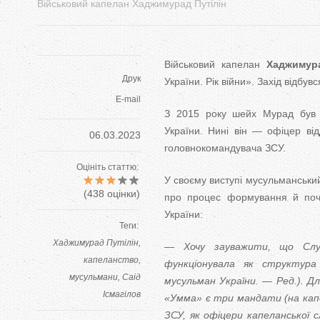
Військовий капелан Хаджимурад Путілін
Військовий капелан
Хаджимур
Друк
України. Рік війни». Захід відбу
E-mail
З 2015 року шейх Мурад був г
України. Нині він — офіцер відд
06.03.2023
головнокомандувача ЗСУ.
Оцініть статтю:
У своєму виступі мусульманський
(
438
оцінки)
про процес формування й поча
України:
Теги:
Хаджимурад Путілін
— Хочу зауважити, що Служ
капеланство
функціонувала як структур
мусульмани
Саід
мусульман України. — Ред.). Д
Ісмагілов
«Умма» є три мандати (на капе
ЗСУ, як офіцери капеланської 