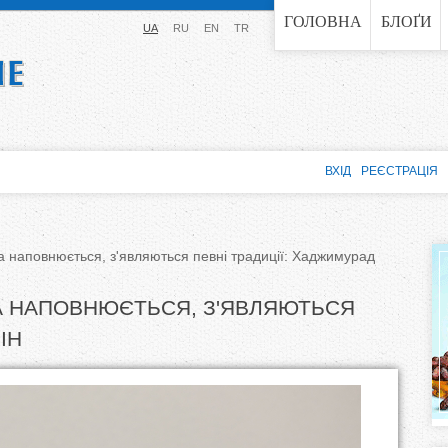
Jump to navigation
ГОЛОВНА
БЛОҐИ
UA
RU
EN
TR
ВХІД
РЕЄСТРАЦІЯ
а наповнюється, з'являються певні традиції: Хаджимурад
А НАПОВНЮЄТЬСЯ, З'ЯВЛЯЮТЬСЯ
ІН