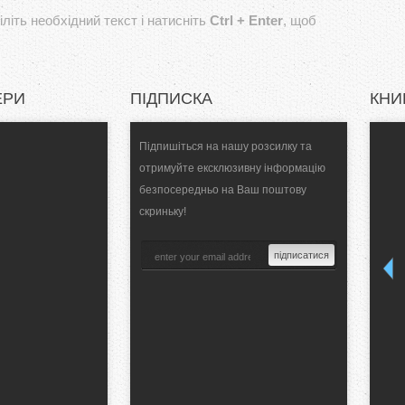
літь необхідний текст і натисніть
Ctrl + Enter
, щоб
ЕРИ
ПІДПИСКА
КНИ
Підпишіться на нашу розсилку та
отримуйте ексклюзивну інформацію
безпосередньо на Ваш поштову
скриньку!