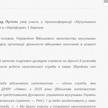
T
a
ад Путілін
узяв участь у пресконференції «Мусульмани
b
вся в «Укрінформі» 1 березня.
s
оловою Управління Військового капеланства мусульман
ілу організації діяльности військових капеланів в апараті
 капелан поділився досвідом служіння на фронті й розповів
ток роботи капеланської служби в лавах Збройних сил
ба військового капеланства — єдина служба, яка
а ДУМУ «Умма» з 2015 року (Військове капеланство
ля представників Духовного управління мусульман України
ланське служіння. — Ред.). І ці люди входитимуть у лави
служби. <...> Ми брали участь у створенні законопроєкту