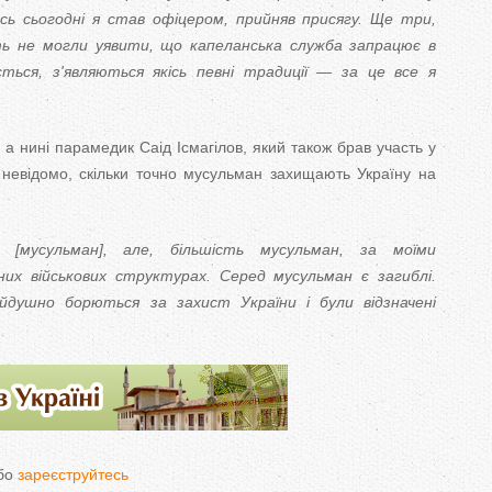
ось сьогодні я став офіцером, прийняв присягу. Ще три,
іть не могли уявити, що капеланська служба запрацює в
ться, з'являються якісь певні традиції — за це все я
 нині парамедик Саід Ісмагілов, який також брав участь у
 невідомо, скільки точно мусульман захищають Україну на
 [мусульман], але, більшість мусульман, за моїми
их військових структурах. Серед мусульман є загиблі.
йдушно борються за захист України і були відзначені
бо
зареєструйтесь