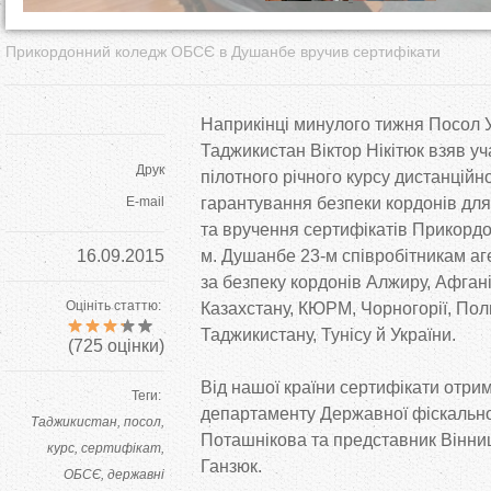
Прикордонний коледж ОБСЄ в Душанбе вручив сертифікати
Наприкінці минулого тижня Посол У
Таджикистан Віктор Нікітюк взяв уч
Друк
пілотного річного курсу дистанційн
E-mail
гарантування безпеки кордонів для
та вручення сертифікатів Прикорд
16.09.2015
м. Душанбе 23-м співробітникам аг
за безпеку кордонів Алжиру, Афганіст
Оцініть статтю:
Казахстану, КЮРМ, Чорногорії, Поль
Таджикистану, Тунісу й України.
(
725
оцінки)
Від нашої країни сертифікати отри
Теги:
департаменту Державної фіскально
Таджикистан
посол
Поташнікова та представник Вінни
курс
сертифікат
Ганзюк.
ОБСЄ
державні