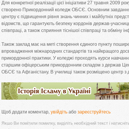
Для конкретної реалізації цієї ініціативи 27 травня 2009 р
створено Прикордонний коледж ОБСЄ. Основним завдання
центру є підвищення рівня знань чинних і майбутніх предс
відомств, що гарантують безпеку кордонів держав-учасниц
співпраці, а також сприяння тіснішої співпраці та обміну 
Також заклад має на меті створення єдиного пункту пошире
впровадження міжнародних стандартів та найкращого досві
прикордонної практики. У коледжі проходять курси навчан
старшим офіцерським прикордонним складом з держав Цент
ОБСЄ та Афганістану. В училищі також розміщено центр з д
Щоб додати коментар,
увійдіть
або
зареєструйтесь
Якшо Ви помітили помилку, виділіть необхідний текст і натисніт