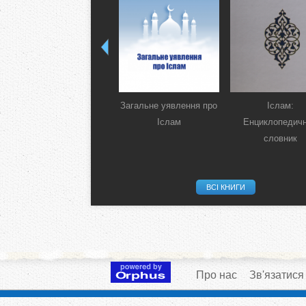
Загальне уявлення про
Іслам:
Іслам
Енциклопедич
словник
ВСІ КНИГИ
Про нас
Зв'язатися