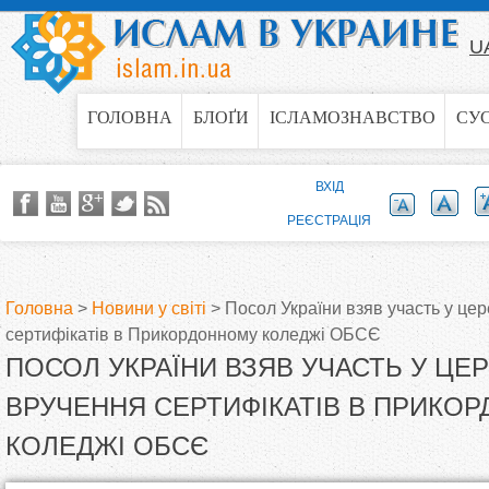
Jump to navigation
U
ГОЛОВНА
БЛОҐИ
ІСЛАМОЗНАВСТВО
СУ
ВХІД
РЕЄСТРАЦІЯ
Головна
>
Новини у світі
>
Посол України взяв участь у це
сертифікатів в Прикордонному коледжі ОБСЄ
В
ПОСОЛ УКРАЇНИ ВЗЯВ УЧАСТЬ У ЦЕ
и
ВРУЧЕННЯ СЕРТИФІКАТІВ В ПРИКО
КОЛЕДЖІ ОБСЄ
є