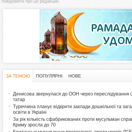
повідомити про це редакцію.
ЗА ТЕМОЮ
ПОПУЛЯРНІ
НОВЕ
H
(
а
Денисова звернулася до ООН через переслідування 
o
к
татар
т
Туреччина планує відкрити заклади дошкільної та зага
r
освіти в Україні
и
За рік кількість сфабрикованих проти мусульман спр
в
i
Криму зросла до 70
н
Британські мусульмани протестують проти уроків ЛГБ