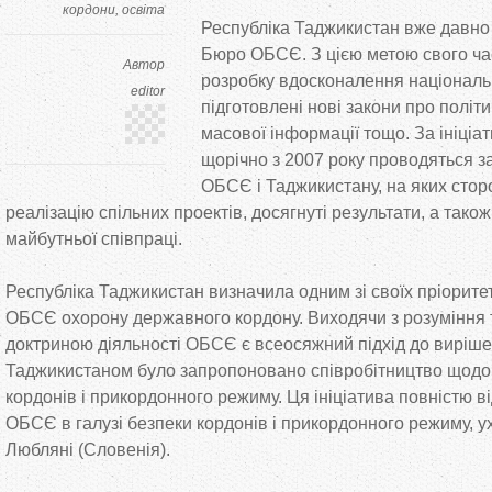
кордони
освіта
Республіка Таджикистан вже давно
Бюро ОБСЄ. З цією метою свого ча
Автор
розробку вдосконалення національ
editor
підготовлені нові закони про політи
масової інформації тощо. За ініці
щорічно з 2007 року проводяться з
ОБСЄ і Таджикистану, на яких сто
реалізацію спільних проектів, досягнуті результати, а так
майбутньої співпраці.
Республіка Таджикистан визначила одним зі своїх пріоритет
ОБСЄ охорону державного кордону. Виходячи з розуміння 
доктриною діяльності ОБСЄ є всеосяжний підхід до виріш
Таджикистаном було запропоновано співробітництво щодо
кордонів і прикордонного режиму. Ця ініціатива повністю в
ОБСЄ в галузі безпеки кордонів і прикордонного режиму, ух
Любляні (Словенія).