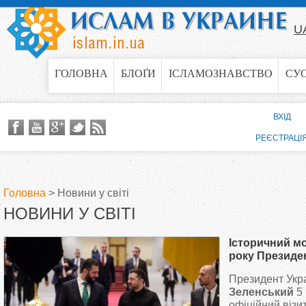
Jump to navigation
U
ГОЛОВНА
БЛОҐИ
ІСЛАМОЗНАВСТВО
СУ
ВХІД
РЕЄСТРАЦІ
Головна
>
Новини у світі
НОВИНИ У СВІТІ
В
Історичний мо
и
року Президен
у Сирії
Президент Укр
є
Зеленський
5 
офіційний візит