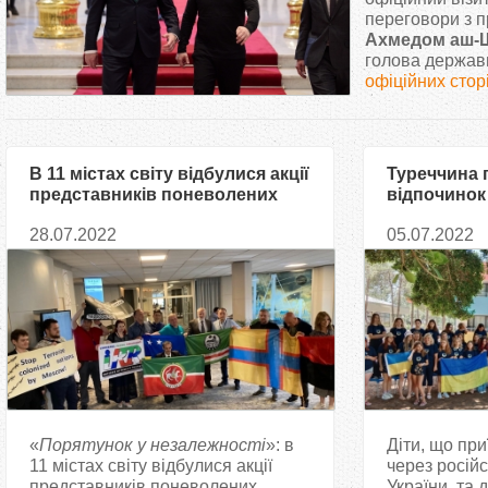
т
переговори з п
Ахмедом аш-
голова держави
у
офіційних стор
т
В 11 містах світу відбулися акції
Туреччина 
представників поневолених
відпочинок 
Росією народів
українських
28.07.2022
05.07.2022
«
Порятунок у незалежності
»: в
Діти, що пр
11 містах світу відбулися акції
через російс
представників поневолених
України, та д