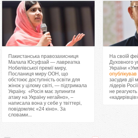
муфтій Саід
Пакистанська правозахисниця
На своїй фе
Малала Юсуфзай — лавреатка
Духовного у
Нобелівської премії миру,
України «Ум
Посланиця миру ООН, що
опублікував
обстоює доступність освіти для
засудив дії
жінок у цілому світі, — підтримала
лідерів Росії
Україну. «Росія має зупинити
не реагують
атаку на Україну негайно», –
«кадирівців» 
написала вона у себе у твіттері,
повідомляє «24 кіно». За
словами...