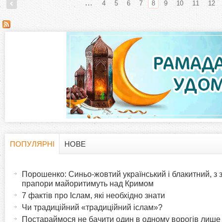
…
4
5
6
7
8
9
10
11
12
С
т
о
р
і
н
ПОПУЛЯРНІ
НОВЕ
H
(
к
а
Порошенко: Синьо-жовтий український і блакитний, з
o
к
прапори майоритимуть над Кримом
и
т
7 фактів про Іслам, які необхідно знати
r
и
Чи традиційний «традиційний іслам»?
в
Постараймося не бачити один в одному ворогів лише