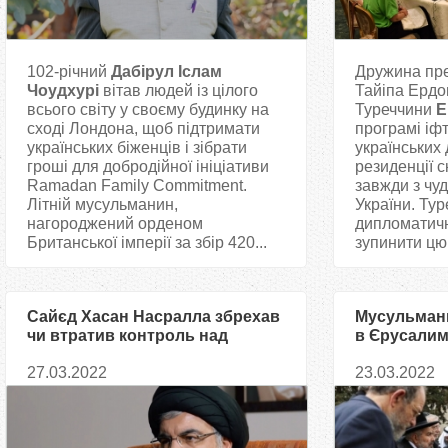
102-річний
Дабірул Іслам
Дружина пр
Чоудхурі
вітав людей із цілого
Тайіпа Ердо
всього світу у своєму будинку на
Туреччини
Е
сході Лондона, щоб підтримати
програмі іфт
українських біженців і зібрати
українських 
гроші для добродійної ініціативи
резиденції 
Ramadan Family Commitment.
завжди з чу
Літній мусульманин,
України. Тур
нагороджений орденом
дипломатичн
Британської імперії за збір 420...
зупинити цю 
Сайєд Хасан Насралла збрехав
Мусульмани
чи втратив контроль над
в Єрусалим
рішеннями Хезбалли?
мир в Украї
27.03.2022
23.03.2022