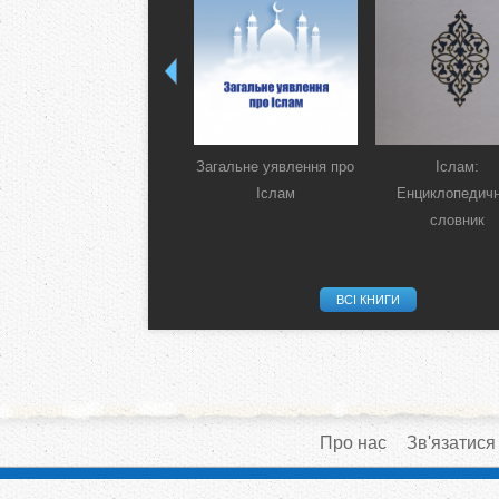
Загальне уявлення про
Іслам:
Іслам
Енциклопедич
словник
ВСІ КНИГИ
Про нас
Зв'язатися