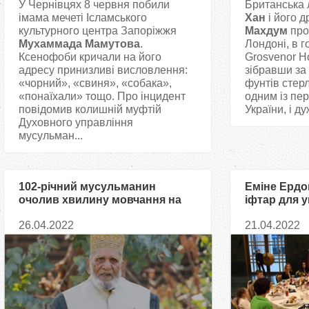
У Чернівцях 8 червня побили
Британська 
імама мечеті Ісламського
Хан
і його 
культурного центра Запоріжжя
Махдум
про
Мухаммада Мамутова
.
Лондоні, в го
Ксенофоби кричали на його
Grosvenor Ho
адресу принизливі висловлення:
зібравши за
«чорний», «свиня», «собака»,
фунтів стерл
«понаїхали» тощо. Про інцидент
одним із пе
повідомив колишній муфтій
України, і ду
Духовного управління
мусульман...
102-річний мусульманин
Еміне Ердо
очолив хвилину мовчання на
іфтар для у
захист України
біженців
26.04.2022
21.04.2022