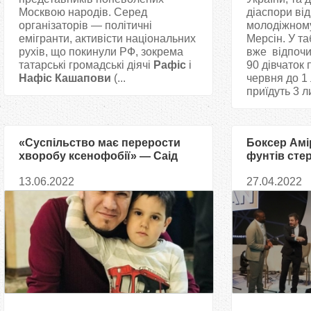
Москвою народів. Серед
діаспори ві
організаторів — політичні
молодіжному
емігранти, активісти національних
Мерсін. У та
рухів, що покинули РФ, зокрема
вже відпочи
татарські громадські діячі
Рафіс
і
90 дівчаток 
Нафіс Кашапови
(...
червня до 1 
приїдуть 3 ли
«Суспільство має перерости
Боксер Амі
хворобу ксенофобії» — Саід
фунтів сте
Ісмагілов відреагував на
іфтарі для 
13.06.2022
27.04.2022
побиття імама у Чернівцях