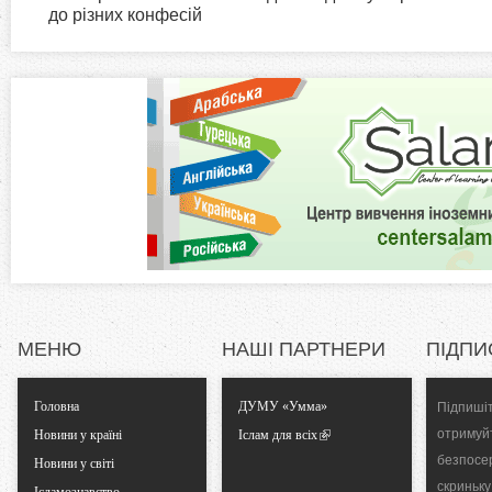
i
до різних конфесій
н
а
z
в
к
o
л
а
n
д
к
t
а
)
a
l
МЕНЮ
НАШІ ПАРТНЕРИ
ПІДПИ
T
Головна
ДУМУ «Умма»
Підпишіт
a
отримуй
Новини у країні
Іслам для всіх
безпосе
Новини у світі
b
скриньку