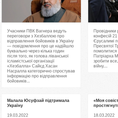
Учасники ПВК Вагнера ведуть
Провідники р
переговори з Хезбаллою про
конфесій 21
відправлення бойовиків в Україну
Єрусалимі 
— повідомлення про це надійшло
Пресвятої Т
буквально через кілька годин
помолитися 
після того, як голова ліванської
Патріарха М
ісламістської організації
зробити все
«Хезбалла» Сайєд Хасан
війну....
Насралла категорично спростував
інформацію про відправлення
бойовиків...
Малала Юсуфзай підтримала
«Моя совіс
Україну
простягнут
мусульманс
19.03.2022
18.03.2022
що підтрим