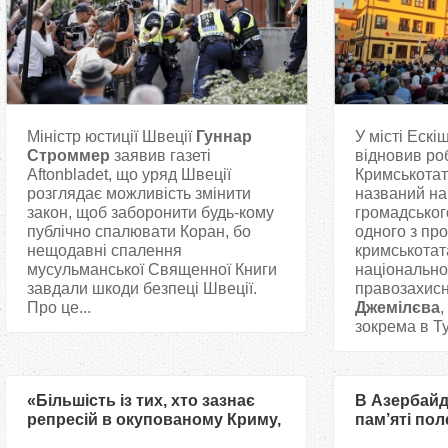
Міністр юстиції Швеції
Гуннар
У місті Ескі
Строммер
заявив газеті
відновив ро
Aftonbladet, що уряд Швеції
Кримськотат
розглядає можливість змінити
названий на 
закон, щоб заборонити будь-кому
громадського
публічно спалювати Коран, бо
одного з про
нещодавні спалення
кримськотат
мусульманської Священної Книги
національног
завдали шкоди безпеці Швеції.
правозахис
Про це...
Джемілєва
,
зокрема в Ту
«Більшість із тих, хто зазнає
В Азербайд
репресій в окупованому Криму,
пам’яті пол
є мусульмани» — Володимир
України