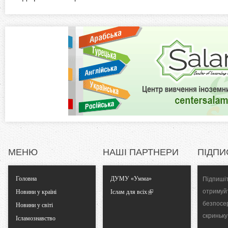
а
z
в
к
o
л
а
n
д
к
t
а
)
a
l
МЕНЮ
НАШІ ПАРТНЕРИ
ПІДПИ
T
Головна
ДУМУ «Умма»
Підпишіт
a
отримуй
Новини у країні
Іслам для всіх
безпосе
Новини у світі
b
скриньку
Ісламознавство