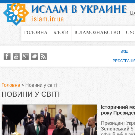
Jump to navigation
U
ГОЛОВНА
БЛОҐИ
ІСЛАМОЗНАВСТВО
СУ
ВХІД
РЕЄСТРАЦІ
Головна
>
Новини у світі
НОВИНИ У СВІТІ
В
Історичний мо
и
року Президен
у Сирії
Президент Укр
є
Зеленський
5 
офіційний візит