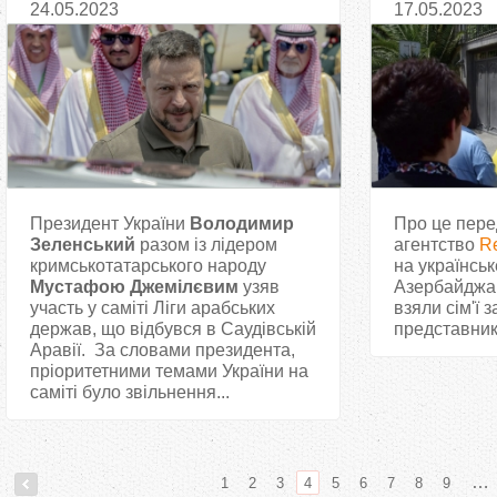
24.05.2023
17.05.2023
Зеленський на саміті Ліги
арабських держав
Президент України
Володимир
Про це пере
Зеленський
разом із лідером
агентство
Re
кримськотатарського народу
на українськ
Мустафою Джемілєвим
узяв
Азербайджані
участь у саміті Ліги арабських
взяли сім'ї з
держав, що відбувся в Саудівській
представник
Аравії. За словами президента,
пріоритетними темами України на
саміті було звільнення...
…
1
2
3
4
5
6
7
8
9