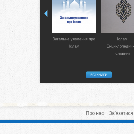
Загальне уявлення про
Іслам:
Іслам
Енциклопедич
словник
ВСІ КНИГИ
Про нас
Зв'язатися