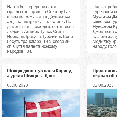
На тлі безперервних атак
Під час робо
ізраїльської армії по Сектору Газа
Туреччини л
в ісламському світі відбуваються
Мустафа Д
акції на підтримку Палестини. На
спікером ту
демонстрації виходять сотні тисяч
Нуманом К
людей в Алжирі, Тунісі, Єгипті,
Джемілєва 
Йорданії, Іраку та Туреччині. Вони
зустрічі зас
несуть транспаранти зі словами
Меджлісу кр
співчуття палестинському
народу, голов
народові. За...
Швеція депортує палія Корану,
Представни
а уряди Швеції та Данії
держав обг
законодавчо обмежать акції
миру в Украї
08.08.2023
02.08.2023
спалення Священної Книги
Саудівській