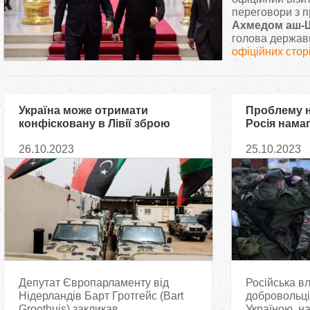
т
переговори з п
Ахмедом аш-
голова держави
у
офіційних стор
т
Україна може отримати
Проблему н
конфісковану в Лівії зброю
Росія нама
за допомог
26.10.2023
25.10.2023
Депутат Європарламенту від
Російська в
Нідерландів Барт Гротгейс (Bart
добровольці
Groothuis) закликав
Україною, н