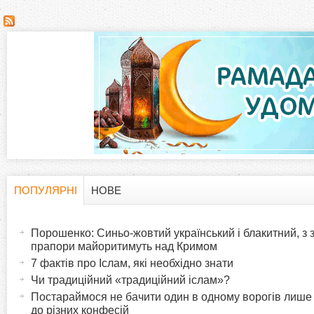
С
т
о
р
і
н
ПОПУЛЯРНІ
НОВЕ
H
(
к
а
Порошенко: Синьо-жовтий український і блакитний, з
o
к
прапори майоритимуть над Кримом
и
т
7 фактів про Іслам, які необхідно знати
r
и
Чи традиційний «традиційний іслам»?
в
Постараймося не бачити один в одному ворогів лише
i
до різних конфесій
н