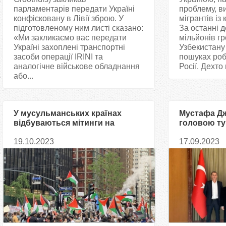
парламентарів передати Україні
проблему, в
конфісковану в Лівії зброю. У
мігрантів із 
підготовленому ним листі сказано:
За останні д
«Ми закликаємо вас передати
мільйонів г
Україні захоплені транспортні
Узбекистану
засоби операції IRINI та
пошуках роб
аналогічне військове обладнання
Росії. Дехто в
або...
У мусульманських країнах
Мустафа Дж
відбуваються мітинги на
головою ту
підтримку палестинського
парламент
19.10.2023
17.09.2023
народу