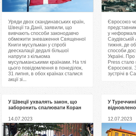
Уряди двох скандинавських країн,
Євросоюз че
Швеції та Данії, заявили, що
представник
вивчають способи законодавчо
у неформальн
обмежити зневаження Священної
Саудівській 
Книги мусульман у спробі
тижня, де о
деескалації дедалі більшої
способи дос
напруги з кількома
Україні. Про
мусульманськими країнами. На тлі
Press стало 
цього повідомлення в понеділок,
Євросоюзі. 
31 липня, в обох країнах сталися
зустрічі в Са
акції зі...
У Швеції ухвалять закон, що
У Туреччині
заборонить спалювати Коран
відновлено
Мустафи Д
14.07.2023
12.07.2023