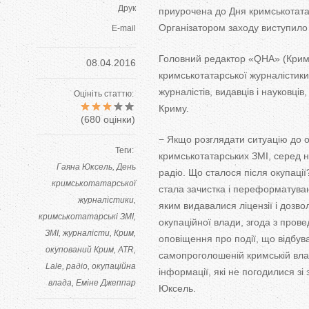
Друк
приурочена до Дня кримськотатар
Організатором заходу виступило 
E-mail
Головний редактор «QHA» (Кримс
08.04.2016
кримськотатарської журналістики
журналістів, видавців і науковців
Оцініть статтю:
Криму.
(
680
оцінки)
− Якщо розглядати ситуацію до ок
Теги:
кримськотатарських ЗМІ, серед н
Гаяна Юксель
День
радіо. Що сталося після окупаці
кримськотатарської
стала зачистка і переформатува
журналістики
яким видавалися ліцензії і дозво
кримськотатарські ЗМІ
окупаційної влади, згода з прове
ЗМІ
журналісти
Крим
оповіщення про події, що відбува
окупований Крим
ATR
самопроголошеній кримській владі
Lale
радіо
окупаційна
інформації, які не погодилися зі
влада
Еміне Джеппар
Юксель.