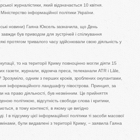
T
ської журналістики, який відзначається 10 квітня.
Міністерство інформаційної політики України.
a
ькі новини) Гаяна Юксель зазначила, що День
b
 завжди був приводом для зустрічей і спілкування
, які протягом тривалого часу здійснювали свою діяльність у
s
упації, то на території Криму повноцінно могли діяти 15
их газети, журнали, відомча преса, телеканали ATR і Lâle,
ї? Зрозуміло, одним з перших кроків, зроблених окупантами,
ння інформаційного ландшафту півострова. Принцип, за
ли на право діяльності, був незмінним. Це прийняття
деною політикою, відсутність свободи слова і критики,
ються, в тому контексті, в якому це вигідно
. І в підсумку цієї інформаційної політики ті засоби масової
 змінами, були видавлені з території Криму, − заявила Гаяна