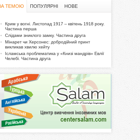
в
ЗА ТЕМОЮ
ПОПУЛЯРНІ
НОВЕ
а
а
Крим у вогні. Листопад 1917 – квітень 1918 року.
ф
Частина перша
к
Слідами зниклого замку. Частина друга
т
о
Мінарет чи Херсонес: добродійний принт
и
викликав хвилю хейту
р
в
Ісламська проблематика у «Книзі мандрів» Евлії
Челебі. Частина друга
н
м
а
в
а
к
л
а
д
к
а