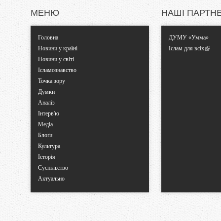
МЕНЮ
НАШІ ПАРТН
Головна
ДУМУ «Умма»
Новини у країні
Іслам для всіх
Новини у світі
Ісламознавство
Точка зору
Думки
Аналіз
Інтерв'ю
Медіа
Блоґи
Культура
Історія
Суспільство
Актуально