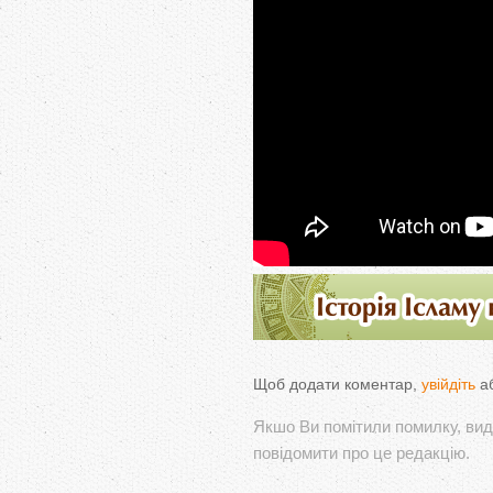
Щоб додати коментар,
увійдіть
а
Якшо Ви помітили помилку, виді
повідомити про це редакцію.