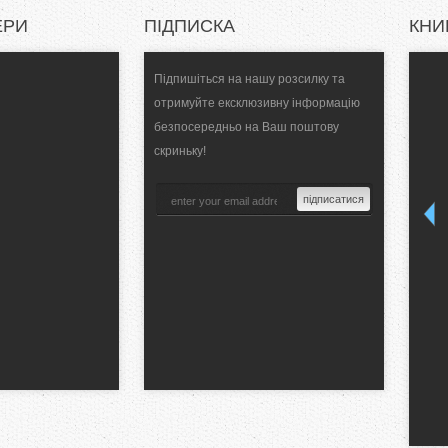
ЕРИ
ПІДПИСКА
КНИ
Підпишіться на нашу розсилку та
отримуйте ексклюзивну інформацію
безпосередньо на Ваш поштову
скриньку!