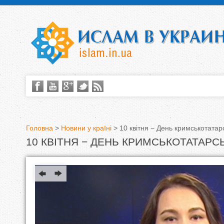
Головна
>
Новини у країні
>
10 квітня − День кримськотатар
10 КВІТНЯ − ДЕНЬ КРИМСЬКОТАТАРС
В
и
є
т