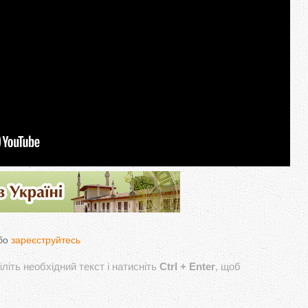
бо
зареєструйтесь
літь необхідний текст і натисніть
Ctrl + Enter
, щоб