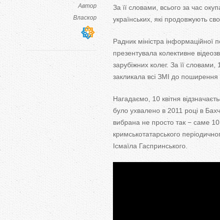
Автор
За її словами, всього за час окуп
Власкор
українських, які продовжують сво
Радник міністра інформаційної п
презентувала колективне відеозв
зарубіжних колег. За її словами,
закликала всі ЗМІ до поширення 
Нагадаємо, 10 квітня відзначаєт
було ухвалено в 2011 році в Бах
вибрана не просто так − саме 10
кримськотатарського періодично
Ісмаїла Гаспринського.