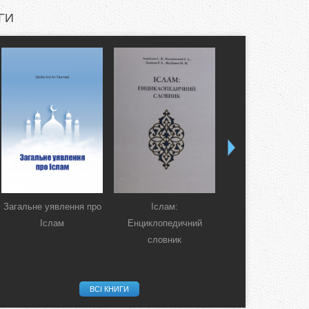
ГИ
Загальне уявлення про
Іслам:
Коран. Перекла
Іслам
Енциклопедичний
смислів українсь
словник
мовою
ВСІ КНИГИ