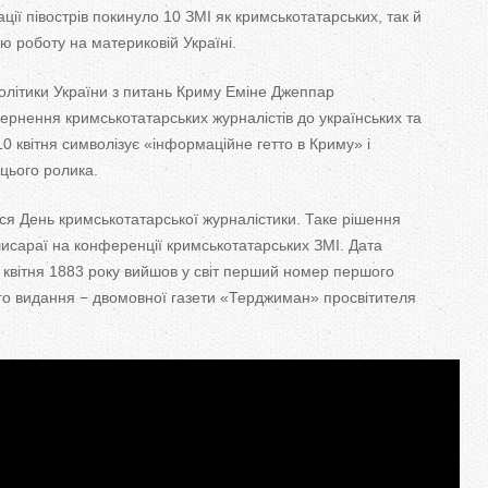
ації півострів покинуло 10 ЗМІ як кримськотатарських, так й
ю роботу на материковій Україні.
олітики України з питань Криму Еміне Джеппар
ернення кримськотатарських журналістів до українських та
 10 квітня символізує «інформаційне гетто в Криму» і
цього ролика.
ься День кримськотатарської журналістики. Таке рішення
чисараї на конференції кримськотатарських ЗМІ. Дата
 квітня 1883 року вийшов у світ перший номер першого
го видання − двомовної газети «Терджиман» просвітителя