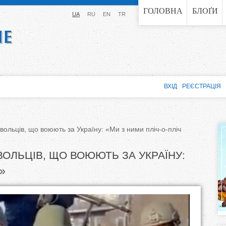
Jump to navigation
ГОЛОВНА
БЛОҐИ
UA
RU
EN
TR
ВХІД
РЕЄСТРАЦІЯ
вольців, що воюють за Україну: «Ми з ними пліч-о-пліч
ОЛЬЦІВ, ЩО ВОЮЮТЬ ЗА УКРАЇНУ:
»