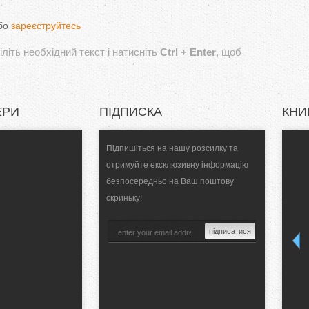
бо
зареєструйтесь
літь необхідний текст і натисніть
Ctrl + Enter
, щоб
ЕРИ
ПІДПИСКА
КНИ
Підпишіться на нашу розсилку та
отримуйте ексклюзивну інформацію
безпосередньо на Ваш поштову
скриньку!