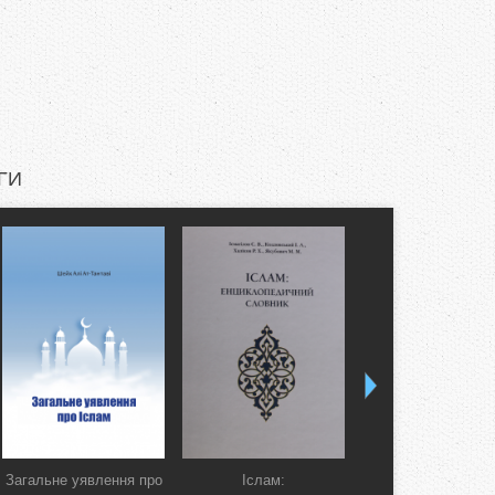
ГИ
Загальне уявлення про
Іслам:
Коран. Перекла