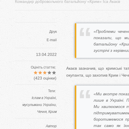
Командир добровольчого батальйону «Крим» Іса Акаєв
«Проблеми чечен
Друк
показали, що м
E-mail
батальйону «Крим
зустрічі з керів
13.04.2022
Оцініть статтю:
Акаєв зазначив, що кримські та
окупанта, що захопив Крим і Чеч
(
423
оцінки)
Теги:
«Ми вкотре показ
Іслам в Україні
лише в Україні. 
мусульмани України
Ми хвилюємося та
Чечня
Крим
підтримуватимем
боротимемося пр
так само як їх
Автор