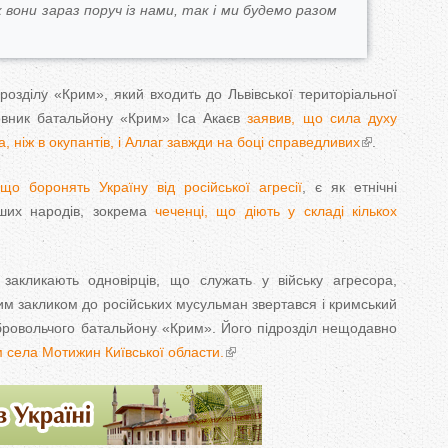
 вони зараз поруч із нами, так і ми будемо разом
розділу «Крим», який входить до Львівської територіальної
овник батальйону «Крим» Іса Акаєв
заявив, що сила духу
, ніж в окупантів, і Аллаг завжди на боці справедливих
.
о боронять Україну від російської агресії
, є як етнічні
інших народів, зокрема
чеченці, що діють у складі кількох
закликають одновірців, що служать у війську агресора,
ким закликом до російських мусульман звертався і кримський
бровольчого батальйону «Крим». Його підрозділ нещодавно
ям села Мотижин Київської области.