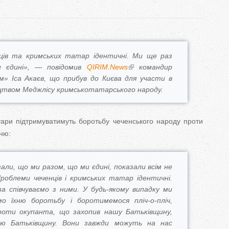
T
a
b
ців та кримських татар ідентичні. Ми ще раз
и єдині», — повідомив
QIRIM.News
командир
s
» Іса Акаєв, що прибув до Києва для участи в
ництвом Меджлісу кримськотатарського народу.
тари підтримуватимуть боротьбу чеченського народу проти
ню:
али, що ми разом, що ми єдині, показали всім не
Проблеми чеченців і кримських татар ідентичні.
 співчуваємо з ними. У будь-якому випадку ми
о їхню боротьбу і боротимемося пліч-о-пліч,
оти окупанта, що захопив нашу Батьківщину,
ню Батьківщину. Вони завжди можуть на нас