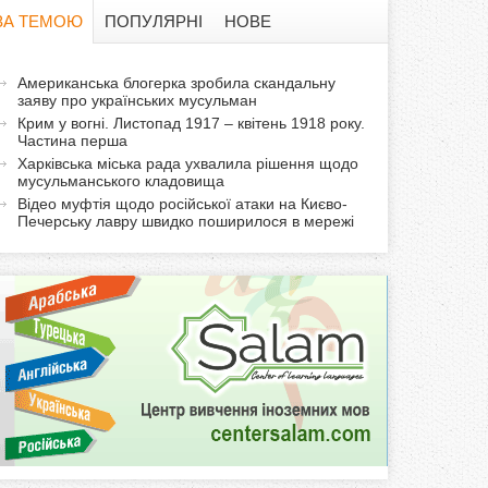
в
ЗА ТЕМОЮ
ПОПУЛЯРНІ
НОВЕ
а
а
Американська блогерка зробила скандальну
ф
заяву про українських мусульман
к
Крим у вогні. Листопад 1917 – квітень 1918 року.
т
о
Частина перша
и
Харківська міська рада ухвалила рішення щодо
мусульманського кладовища
р
в
Відео муфтія щодо російської атаки на Києво-
н
Печерську лавру швидко поширилося в мережі
м
а
в
а
к
л
а
д
к
а