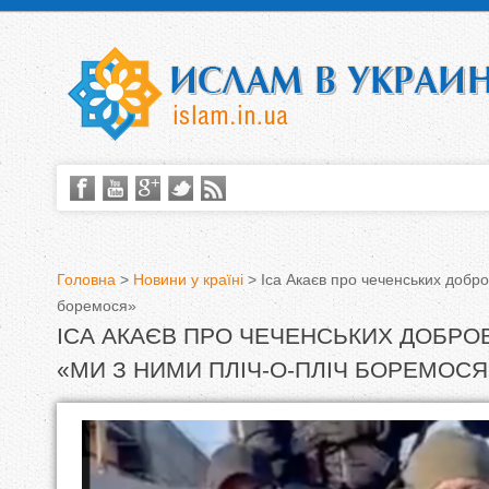
Головна
>
Новини у країні
>
Іса Акаєв про чеченських добро
боремося»
В
ІСА АКАЄВ ПРО ЧЕЧЕНСЬКИХ ДОБРОВ
и
«МИ З НИМИ ПЛІЧ-О-ПЛІЧ БОРЕМОСЯ
є
т