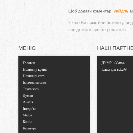
Щоб додати коментар,
увійдіть
а
Якшо Ви помітили помилку, виді
повідомити про це редакцію.
МЕНЮ
НАШІ ПАРТН
Головна
ДУМУ «Умма»
Новини у країні
Іслам для всіх
Новини у світі
Ісламознавство
Точка зору
Думки
Аналіз
Інтерв'ю
Медіа
Блоґи
Культура