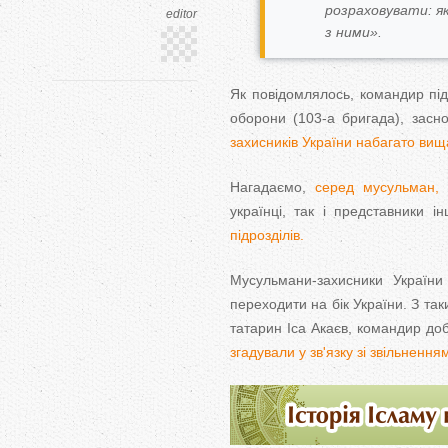
розраховувати: як
editor
з ними».
Як повідомлялось, командир під
оборони (103-а бригада), засн
захисників України набагато вища
Нагадаємо,
серед мусульман, щ
українці, так і представники 
підрозділів.
Мусульмани-захисники України 
переходити на бік України. З та
татарин Іса Акаєв, командир до
згадували у зв'язку зі звільненн