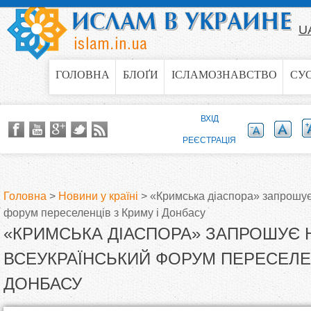
Jump to navigation
U
ГОЛОВНА
БЛОҐИ
ІСЛАМОЗНАВСТВО
СУ
ВХІД
РЕЄСТРАЦІЯ
Головна
>
Новини у країні
>
«Кримська діаспора» запрошує
форум переселенців з Криму і Донбасу
В
«КРИМСЬКА ДІАСПОРА» ЗАПРОШУЄ Н
и
ВСЕУКРАЇНСЬКИЙ ФОРУМ ПЕРЕСЕЛЕН
ДОНБАСУ
є