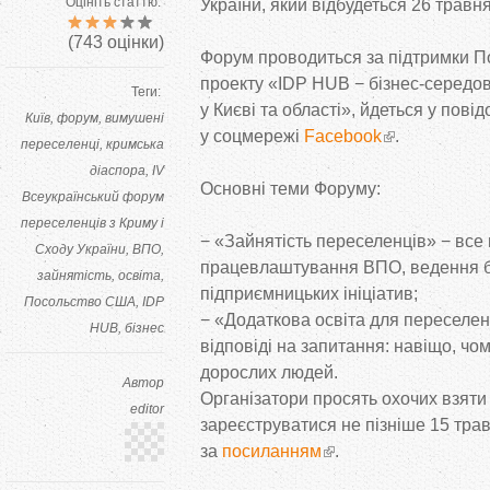
Оцініть статтю:
України, який відбудеться 26 травн
(
743
оцінки)
Форум проводиться за
підтримки 
проекту
«
IDP HUB
−
бізнес-середо
Теги:
у
Києві та
області
»
, йдеться у
повід
Київ
форум
вимушені
у
соцмережі
Facebook
.
переселенці
кримська
діаспора
IV
Основні теми Форуму:
Всеукраїнський форум
переселенців з Криму і
−
«
Зайнятість переселенців
»
−
все 
Сходу України
ВПО
працевлаштування ВПО, ведення б
зайнятість
освіта
підприємницьких ініціатив;
Посольство США
IDP
−
«
Додаткова освіта для переселен
HUB
бізнес
відповіді на
запитання: навіщо, чом
дорослих людей.
Автор
Організатори просять охочих взяти 
editor
зареєструватися не
пізніше 15 тр
за
посиланням
.