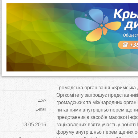
т
у
т
Громадська організація
«
Кримська 
Оргкомітету запрошує представників
Друк
громадських та
міжнародних органі
E-mail
питаннями внутрішньо переміщених
представників засобів масової інфо
13.05.2016
зацікавлених взяти участь у
роботі
форуму внутрішньо переміщених ос