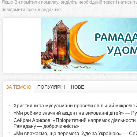
Якшо Ви помітили помилку, виділіть необхідний текст і натисніт
повідомити про це редакцію.
ЗА ТЕМОЮ
ПОПУЛЯРНІ
НОВЕ
H
(
а
Християни та мусульмани провели спільний міжрелігі
o
к
«Ми робимо значний акцент на вихованні дітей» — 
т
Сейран Арифов: «Пріоритетний напрямок діяльности 
r
и
Рамадану — доброчинність»
в
«Ми вважаємо, що перемога буде за Україною» — С