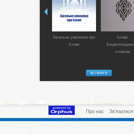
Загальне уявлення про
Іслам:
Іслам
Енциклопедич
словник
ВСІ КНИГИ
Про нас
Зв'язатися