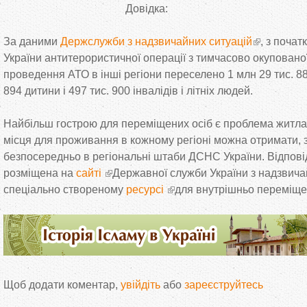
Довідка:
За
даними
Держслужби з
надзвичайних ситуацій
, з
почат
України антитерористичної операції з
тимчасово окупованої 
проведення АТО в
інші регіони переселено 1
млн 29 тис. 8
894 дитини і 497 тис. 900 інвалідів і літніх людей.
Найбільш гострою для переміщених осіб є проблема житла.
місця для проживання в
кожному регіоні можна отримати,
безпосередньо в
регіональні штаби ДСНС України. Відпов
розміщена на
сайті
Державної служби України з
надзвичай
спеціально створеному
ресурсі
для внутрішньо переміщен
Щоб додати коментар,
увійдіть
або
зареєструйтесь