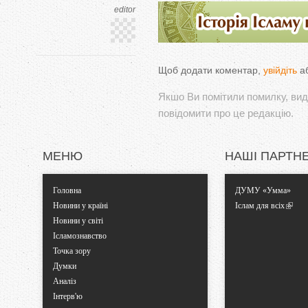
editor
Щоб додати коментар,
увійдіть
а
Якшо Ви помітили помилку, виді
повідомити про це редакцію.
МЕНЮ
НАШІ ПАРТН
Головна
ДУМУ «Умма»
Новини у країні
Іслам для всіх
Новини у світі
Ісламознавство
Точка зору
Думки
Аналіз
Інтерв'ю