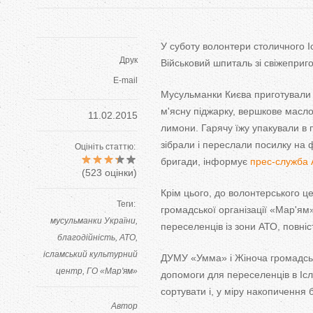
У суботу волонтери столичного І
Друк
Військовий шпиталь зі свіжепри
E-mail
Мусульманки Києва приготували і 
м'ясну піджарку, вершкове масло,
11.02.2015
лимони. Гарячу їжу упакували в
зібрали і переслали посилку на 
Оцініть статтю:
бригади, інформує
прес-служба 
(
523
оцінки)
Крім цього, до волонтерського це
Теги:
громадської організації «Мар'ям»
мусульманки України
переселенців із зони АТО, повні
благодійність
АТО
ісламський культурний
ДУМУ «Умма» і Жіноча громадськ
центр
ГО «Мар'ям»
допомоги для переселенців в Ісл
сортувати і, у міру накопичення 
Автор