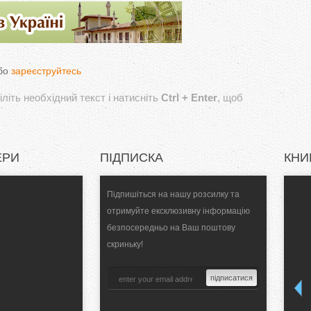
бо
зареєструйтесь
літь необхідний текст і натисніть
Ctrl + Enter
, щоб
ЕРИ
ПІДПИСКА
КНИ
Підпишіться на нашу розсилку та
отримуйте ексклюзивну інформацію
безпосередньо на Ваш поштову
скриньку!