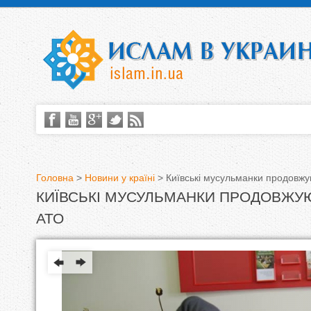
Головна
>
Новини у країні
>
Київські мусульманки продовж
КИЇВСЬКІ МУСУЛЬМАНКИ ПРОДОВЖУ
В
АТО
и
є
т