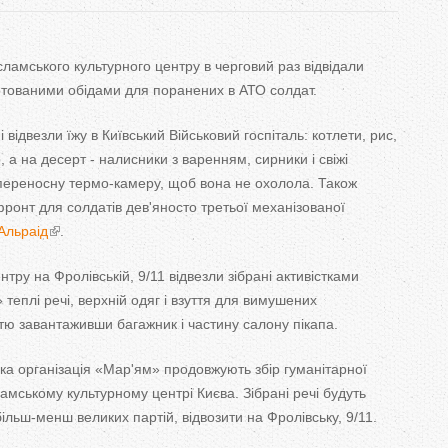
T
a
сламського культурного центру в черговий раз відвідали
готованими обідами для поранених в АТО солдат.
b
відвезли їжу в Київський Військовий госпіталь: котлети, рис,
s
 а на десерт - налисники з варенням, сирники і свіжі
 переносну термо-камеру, щоб вона не охолола. Також
фронт для солдатів дев'яносто третьої механізованої
Альраід
.
нтру на Фролівській, 9/11 відвезли зібрані активістками
 теплі речі, верхній одяг і взуття для вимушених
стю завантаживши багажник і частину салону пікапа.
а організація «Мар'ям» продовжують збір гуманітарної
амському культурному центрі Києва. Зібрані речі будуть
більш-менш великих партій, відвозити на Фролівську, 9/11.