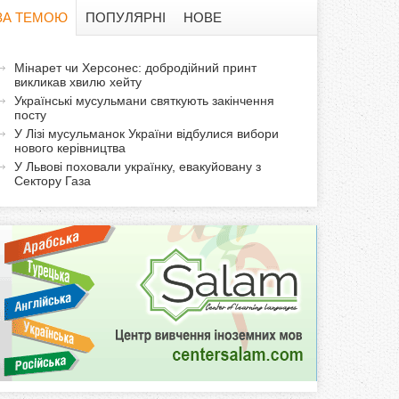
в
ЗА ТЕМОЮ
ПОПУЛЯРНІ
НОВЕ
а
а
Мінарет чи Херсонес: добродійний принт
ф
викликав хвилю хейту
к
Українські мусульмани святкують закінчення
т
о
посту
и
У Лізі мусульманок України відбулися вибори
нового керівництва
р
в
У Львові поховали українку, евакуйовану з
н
Сектору Газа
м
а
в
а
к
л
а
д
к
а