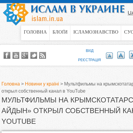
Jump to navigation
U
ГОЛОВНА
БЛОҐИ
ІСЛАМОЗНАВСТВО
СУ
ВХІД
РЕЄСТРАЦІЯ
Головна
>
Новини у країні
>
Мультфильмы на крымскотатар
открыл собственный канал в YouTube
В
МУЛЬТФИЛЬМЫ НА КРЫМСКОТАТАРС
и
АЙДЫН» ОТКРЫЛ СОБСТВЕННЫЙ КА
YOUTUBE
є