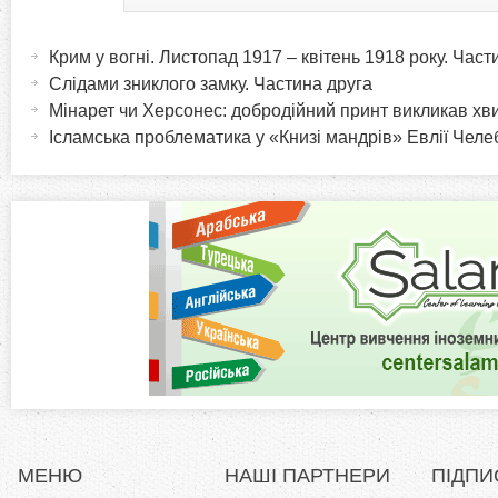
H
(
а
Крим у вогні. Листопад 1917 – квітень 1918 року. Час
o
к
Слідами зниклого замку. Частина друга
т
Мінарет чи Херсонес: добродійний принт викликав хв
r
и
Ісламська проблематика у «Книзі мандрів» Евлії Челеб
в
i
н
а
z
в
к
o
л
а
n
д
к
t
а
)
a
МЕНЮ
НАШІ ПАРТНЕРИ
ПІДПИ