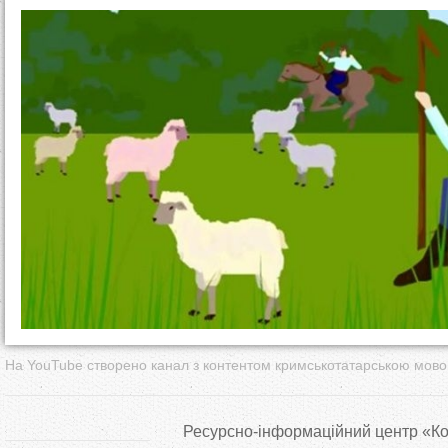
т
у
т
На YouTube створено канал з контентом кримськотатарською мов
Ресурсно-інформаційний
центр
«
Ко