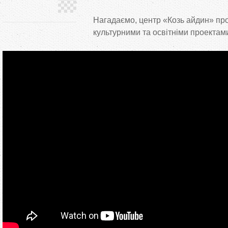
Нагадаємо, центр
«
Козь айдин
»
про
культурними та
освітніми проектам