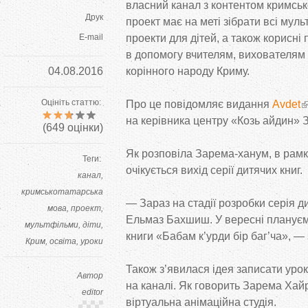
власний канал з
контентом кримсь
Друк
проект має на
меті зібрати всі мул
E-mail
проекти для дітей, а
також корисні 
в
допомогу вчителям, вихователям
04.08.2016
корінного народу Криму.
Оцініть статтю:
Про це
повідомляє видання
Avdet
на
керівника центру
«
Козь айдин
»
З
(
649
оцінки)
Як
розповіла
Зарема-ханум
, в
рамк
Теги:
очікується вихід серії дитячих книг.
канал
кримськотатарська
—
Зараз на
стадії розробки серія д
мова
проект
Ельмаз Бахшиш. У
вересні планує
мультфільми
діти
книги
«
Бабам к’урди бір баг’ча
»
,
—
Крим
освіта
уроки
Також з’явилася ідея записати урок
Автор
на
каналі. Як
говорить Зарема Хайр
editor
віртуальна анімаційна студія.