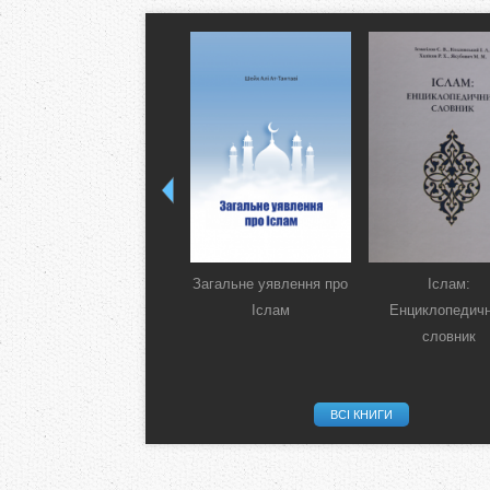
Загальне уявлення про
Іслам:
Іслам
Енциклопедич
словник
ВСІ КНИГИ