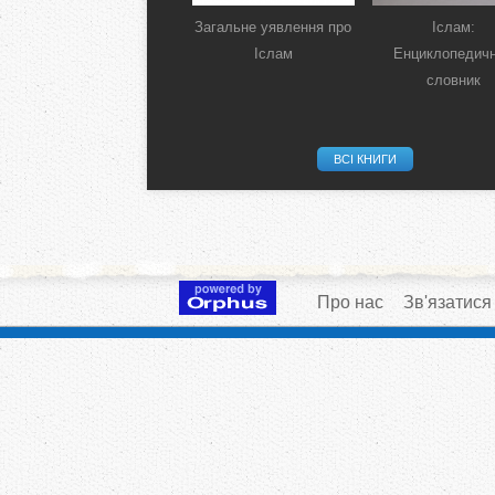
Загальне уявлення про
Іслам:
Іслам
Енциклопедич
словник
ВСІ КНИГИ
Про нас
Зв'язатися