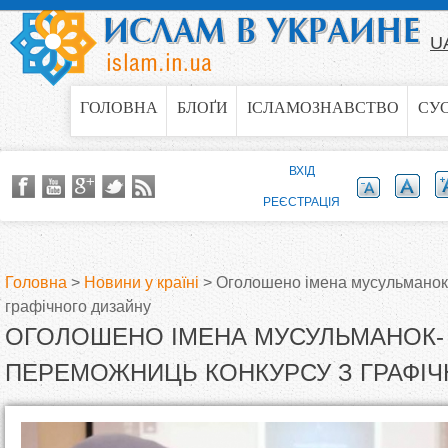
Jump to navigation
U
ГОЛОВНА
БЛОҐИ
ІСЛАМОЗНАВСТВО
СУ
ВХІД
РЕЄСТРАЦІЯ
Головна
>
Новини у країні
>
Оголошено імена мусульманок
графічного дизайну
В
ОГОЛОШЕНО ІМЕНА МУСУЛЬМАНОК-
и
ПЕРЕМОЖНИЦЬ КОНКУРСУ З ГРАФІЧ
є