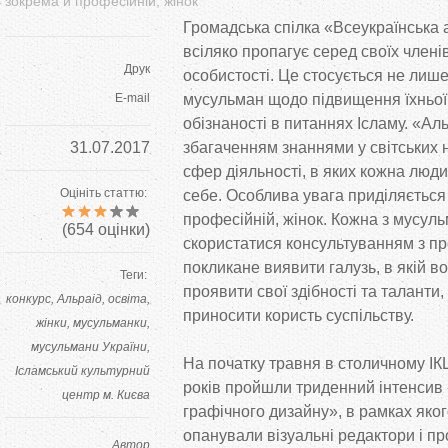
зокрема й професійній, жінок
Громадська спілка «Всеукраїнська 
всіляко пропагує серед своїх члені
Друк
особистості. Це стосується не ли
E-mail
мусульман щодо підвищення їхньої 
обізнаності в питаннях Ісламу. «Аль
31.07.2017
збагаченням знаннями у світських
сфер діяльності, в яких кожна люд
Оцініть статтю:
себе. Особлива увага приділяється 
професійній, жінок. Кожна з мусул
(
654
оцінки)
скористатися консультуванням з про
покликане виявити галузь, в якій 
Теги:
проявити свої здібності та таланти
конкурс
Альраід
освіта
приносити користь суспільству.
жінки
мусульманки
мусульмани України
На початку травня в столичному І
Ісламський культурний
років пройшли триденний інтенсив 
центр м. Києва
графічного дизайну», в рамках яког
опанували візуальні редактори і пр
Автор