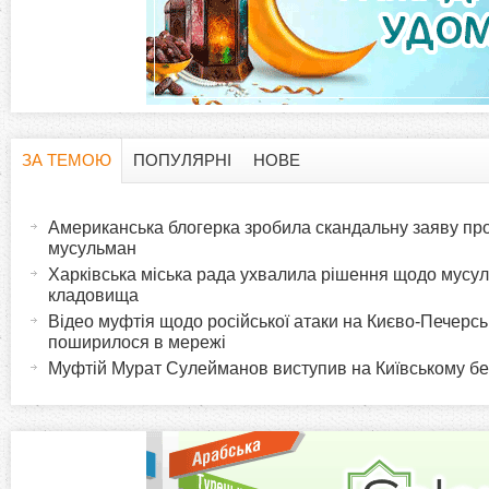
ЗА ТЕМОЮ
ПОПУЛЯРНІ
НОВЕ
H
(
а
Американська блогерка зробила скандальну заяву про
o
к
мусульман
т
Харківська міська рада ухвалила рішення щодо мусу
r
кладовища
и
Відео муфтія щодо російської атаки на Києво-Печерс
в
i
поширилося в мережі
н
Муфтій Мурат Сулейманов виступив на Київському б
а
z
в
к
o
л
а