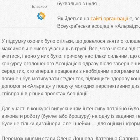
буквально з нуля.
Власкор
Як йдеться на
сайті організації
, в
Всеукраїнська асоціація «Альраід».
У підсумку охочих було стільки, що довелося зняти оголош
максимальне число учасниць в групі. Все, чого чекали від
вчитися, і воно у них було, причому настільки сильним, що
конкурсу, оголошеного Асоціацією одразу після завершенн
серед тих, хто вперше працював з необхідним програмним 
повинен був мотивувати студенток, підвищити здорову кон
допомогти «Альраід» у пошуку молодих перспективних диз
співпраці в різних проектах Асоціації.
Для участі в конкурсі випускницям інтенсиву потрібно бул
виконати роботу (буклет або брошуру) на одну із заданих т
були не тільки дизайнери, але і шейхи — для оцінки інформ
Переможницями стали Оленa Донцовa, Катеринa Сапригa, 