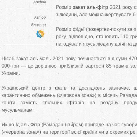
Аріфов
Розмір
закат аль-фітр
2021 року 
з людини, але можна жертвувати б
Автор
Власкор
Розмір фідьї (пожертви-покути за п
року, відповідно, становить 110 гр
нагодувати якусь людину двічі на д
Нiсаб закат аль-маль 2021 року починається від суми 47
000 грн — це дорівнює приблизній вартості 85 грамів зо
України.
Український центр з фатв та досліджень зазначає, 
карантинних обмежень («червона зона») в місяць Рамад
кошти замість спiльних iфтарiв на роздачу проду
мусульманам.
Якщо Iд аль-Фiтр (Рамадан-байрам) припаде на час сувор
(«червона зона») на території всієї країни чи в окремих р