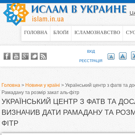
Jump to navigation
U
ГОЛОВНА
БЛОҐИ
ІСЛАМОЗНАВСТВО
СУ
ВХІД
РЕЄСТРАЦІЯ
Головна
>
Новини у країні
>
Український центр з фатв та д
Рамадану та розмір закат аль-фітр
В
УКРАЇНСЬКИЙ ЦЕНТР З ФАТВ ТА ДО
и
ВИЗНАЧИВ ДАТИ РАМАДАНУ ТА РОЗМ
ФІТР
є