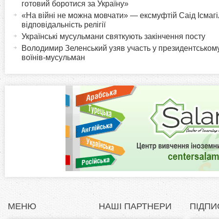
o
к
готовий боротися за Україну»
т
«На війні не можна мовчати» — ексмуфтій Саід Ісмагіл
r
відповідальність релігії
и
Українські мусульмани святкують закінчення посту
в
i
Володимир Зеленський узяв участь у президентському
н
воїнів-мусульман
а
z
в
к
o
л
а
n
д
к
t
а
)
a
l
МЕНЮ
НАШІ ПАРТНЕРИ
ПІДПИ
T