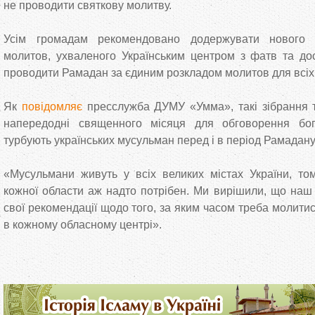
не проводити святкову молитву.
Усім громадам рекомендовано додержувати нового у
молитов, ухваленого Українським центром з фатв та досл
проводити Рамадан за єдиним розкладом молитов для всіх р
Як
повідомляє
пресслужба ДУМУ «Умма», такі зібрання 
напередодні священного місяця для обговорення бог
турбують українських мусульман перед і в період Рамадан
«Мусульмани живуть у всіх великих містах України, то
кожної области аж надто потрібен. Ми вирішили, що наш
свої рекомендації щодо того, за яким часом треба молити
в кожному обласному центрі».