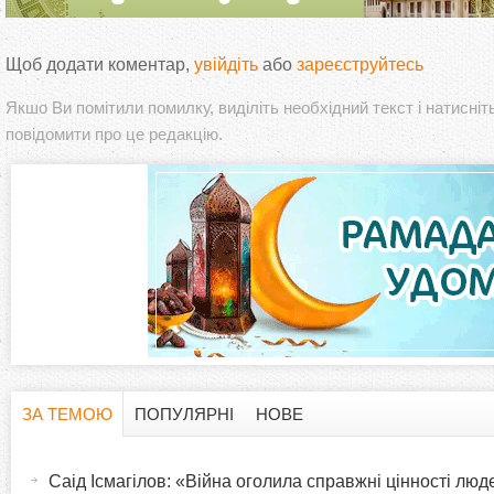
Щоб додати коментар,
увійдіть
або
зареєструйтесь
Якшо Ви помітили помилку, виділіть необхідний текст і натисніт
повідомити про це редакцію.
ЗА ТЕМОЮ
ПОПУЛЯРНІ
НОВЕ
H
(
а
Саід Ісмагілов: «Війна оголила справжні цінності люде