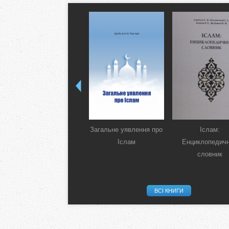
Загальне уявлення про
Іслам:
Іслам
Енциклопедич
словник
ВСІ КНИГИ