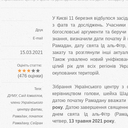
У Києві 11 березня відбулося засід
з фатв та досліджень. Учасники 
Друк
богословські аргументи та беручи 
E-mail
знання, визначили дати початку й
Рамадан, дату свята Ід аль-Фітр,
15.03.2021
закату та розглянули інші актуал
Також ухвалено новий уніфікова
Оцініть статтю:
цілий рік для всіх регіонів Укр
окупованих територій.
(
476
оцінки)
Зібрання Українського центру з 
Теги:
керівництвом голови, шейха Ша
ДУМУ
Саід Ісмагілов
датою початку Рамадану вважати 
члени Українського
року
. Датою завершення священног
центру фатви
днем свята Ід аль-Фітр (Рама
Рамадан
початок
четвер,
13 травня 2021 року
.
Рамадану
Сейран