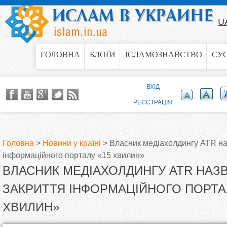
Jump to navigation
U
ГОЛОВНА
БЛОҐИ
ІСЛАМОЗНАВСТВО
СУ
ВХІД
РЕЄСТРАЦІЯ
Головна
>
Новини у країні
>
Власник медіахолдингу ATR на
інформаційного порталу «15 хвилин»
В
ВЛАСНИК МЕДІАХОЛДИНГУ ATR НАЗ
и
ЗАКРИТТЯ ІНФОРМАЦІЙНОГО ПОРТА
ХВИЛИН»
є