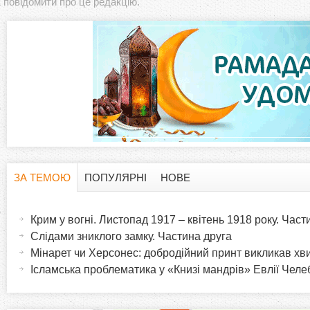
повідомити про це редакцію.
ЗА ТЕМОЮ
ПОПУЛЯРНІ
НОВЕ
H
(
а
Крим у вогні. Листопад 1917 – квітень 1918 року. Час
o
к
Слідами зниклого замку. Частина друга
т
Мінарет чи Херсонес: добродійний принт викликав хв
r
и
Ісламська проблематика у «Книзі мандрів» Евлії Челеб
в
i
н