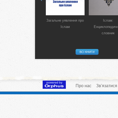
Загальне уявлення про
Іслам:
Іслам
Енциклопедич
словник
ВСІ КНИГИ
Про нас
Зв'язатися