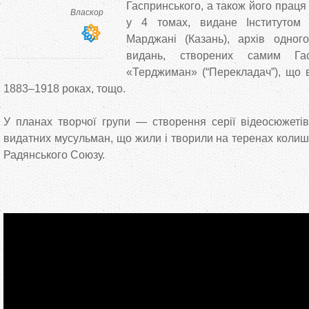
Гаспринського, а також його праця
Власкор
у 4 томах, видане Інститутом і
Марджані (Казань), архів одного
видань, створених самим Га
«Терджиман» (“Перекладач”), що 
1883–1918 роках, тощо.
У планах творчої групи — створення серії відеосюжетів
видатних мусульман, що жили і творили на теренах колишнь
Радянського Союзу.