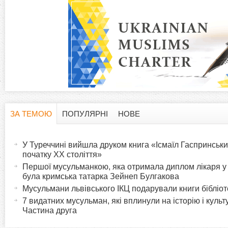
ЗА ТЕМОЮ
ПОПУЛЯРНІ
НОВЕ
H
(
а
У Туреччині вийшла друком книга «Ісмаїл Гаспринськи
o
к
початку XX століття»
т
Першої мусульманкою, яка отримала диплом лікаря у Р
r
була кримська татарка Зейнеп Булгакова
и
в
i
7 видатних мусульман, які вплинули на історію і культ
н
Частина друга
а
z