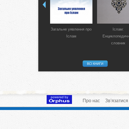
Загальне уявлення про
Іслам:
Іслам
Енциклопедич
словник
ВСІ КНИГИ
Про нас
Зв'язатися