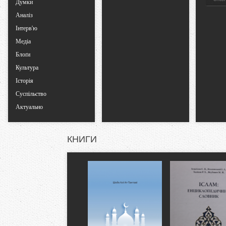
Думки
Аналіз
Інтерв'ю
Медіа
Блоґи
Культура
Історія
Суспільство
Актуально
КНИГИ