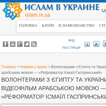
Jump to navigation
U
ГОЛОВНА
БЛОҐИ
ІСЛАМОЗНАВСТВО
СУ
ВХІД
РЕЄСТРАЦІЯ
Головна
>
Новини у країні
>
Волонтерами з Єгипту та Укра
арабською мовою — «Реформатор Ісмаїл Гаспринський»
В
ВОЛОНТЕРАМИ З ЄГИПТУ ТА УКРАЇ
и
ВІДЕОФІЛЬМ АРАБСЬКОЮ МОВОЮ 
«РЕФОРМАТОР ІСМАЇЛ ГАСПРИНСЬК
є