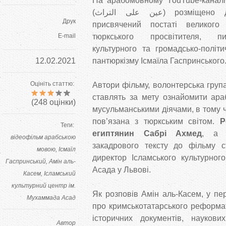
На арабомовному YouTube-канал
(عين على التراث) розміщено документальний фільм,
Друк
присвячений постаті великого 
E-mail
тюркського просвітителя, пи
культурного та громадсько-політи
12.02.2021
пантюркізму Ісмаїла Гаспринського
Оцініть статтю:
Автори фільму, волонтерська груп
ставлять за мету ознайомити ара
(
248
оцінки)
мусульманськими діячами, в тому чи
пов’язана з тюркським світом.
Р
Теги:
египтянин Сабрі Ахмед
, а 
відеофільм арабською
закадрового тексту до фільму 
мовою
Ісмаїл
директор Ісламського культурног
Гаспринський
Амін аль-
Асада у Львові.
Касем
Ісламський
культурний центр ім.
Як розповів Амін аль-Касем, у пе
Мухаммада Асад
про кримськотатарського реформа
історичних документів, наукови
Автор