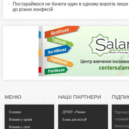
в
Постараймося не бачити один в одному ворогів лише
i
до різних конфесій
н
а
z
в
к
o
л
а
n
д
к
t
а
)
a
l
МЕНЮ
НАШІ ПАРТНЕРИ
ПІДПИ
T
Головна
ДУМУ «Умма»
Підпишіт
a
отримуй
Новини у країні
Іслам для всіх
безпосе
Новини у світі