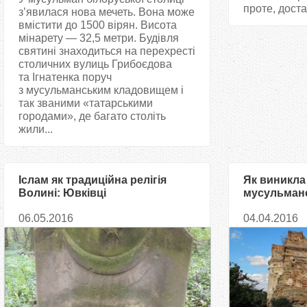
проте, доста
з’явилася нова мечеть. Вона може
вмістити до 1500 вірян. Висота
мінарету — 32,5 метри. Будівля
святині знаходиться на перехресті
столичних вулиць Грибоєдова
та Ігнатенка поруч
з мусульманським кладовищем і
так званими «татарськими
городами», де багато століть
жили...
Іслам як традиційна релігія
Як виникла
Волині: Ювківці
мусульманс
06.05.2016
04.04.2016