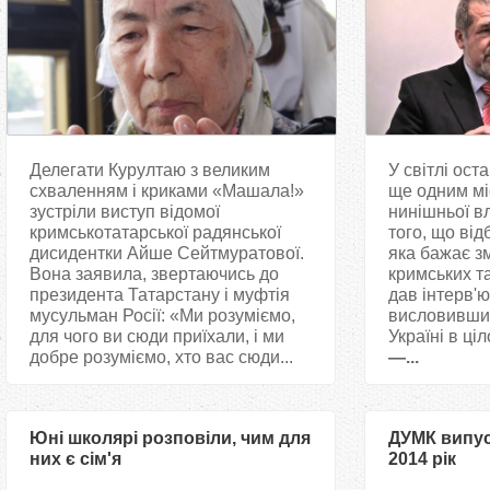
Делегати Курултаю з великим
У світлі ост
схваленням і криками «Машала!»
ще одним мі
зустріли виступ відомої
нинішньої вл
кримськотатарської радянської
того, що від
дисидентки Айше Сейтмуратової.
яка бажає з
Вона заявила, звертаючись до
кримських т
президента Татарстану і муфтія
дав інтерв'ю
мусульман Росії: «Ми розуміємо,
висловивши 
для чого ви сюди приїхали, і ми
Україні в ці
добре розуміємо, хто вас сюди...
—...
Юні школярі розповіли, чим для
ДУМК випус
них є сім'я
2014 рік