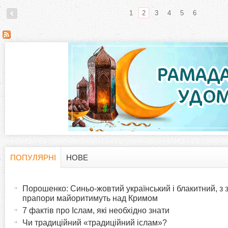
1
2
3
4
5
6
С
т
о
р
і
н
ПОПУЛЯРНІ
НОВЕ
H
(
к
а
Порошенко: Синьо-жовтий український і блакитний, з
o
к
прапори майоритимуть над Кримом
и
т
7 фактів про Іслам, які необхідно знати
r
и
Чи традиційний «традиційний іслам»?