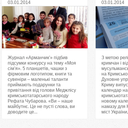
03.01.2014
03.01.2014
Журнал «Арманчик'» підбив
З метою релі
підсумки конкурсу на тему «Моя
кримчан і в
сім'я». 5 планшетів, чашки з
мусульмансь
фірмовим логотипом, книги та
на Кримсько
сувеніри – маленькі таланти
Духовне упр
приймають подарунки та
Криму випус
привітання від голови Меджлісу
календар на
кримськотатарського народу
кримськотат
Рефата Чубарова. «Ви – наше
новому кале
майбутнє. Це не пусті слова, ви
намазу для 
доводите це...
міст України, 