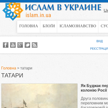
Jump to navigation
U
ГОЛОВНА
БЛОҐИ
ІСЛАМОЗНАВСТВО
СУ
ВХІД
РЕЄСТРАЦІ
Головна
>
татари
ТАТАРИ
В
Як Буджак пе
и
колонію Росії
Друга половина 
є
переломним м
багатовіковій і