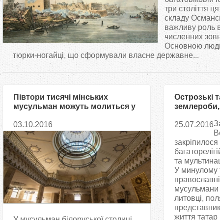
т
три століття ц
складу Османсь
важливу роль в
у
численних зовн
Основною людн
т
тюрки-ногайці, що сформували власне державне...
Півтори тисячі мінських
Острозькі т
мусульман можуть молиться у
землероби,
новій мечеті
військові
З
03.10.2016
25.07.2016
В
закріпилося
багаторелігі
та мультинац
У минулому 
православні
мусульмани 
литовці, поля
представник
життя татар
У мусульман білоруської столиці