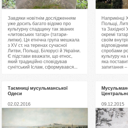
Завдяки новітнім дослідженням
Наприкінці 
уже досить багато відомо про
Польщі, Литв
культурну спадщину так званих
та Західної 
«литовських татар» (татари-
окремі татар
липки). Ця етнічна група мешкала
своїм внутр
з XV ст. на теренах сучасної
відповідним
Литви, Польщі, Білорусі й України.
спробами ро
Є підстави вважати, що етнос,
культуру на 
який традиційно сповідував
яка постави
сунітський Іслам, сформувався...
запитання – х
Таємниці мусульманської
Мусульманс
Одеси
Центральної
в XIV − поч
02.02.2016
09.12.2015