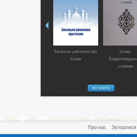
Загальне уявлення про
Іслам:
Іслам
Енциклопедич
словник
ВСІ КНИГИ
Про нас
Зв'язатися