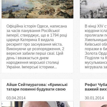
Офіційна історія Одеси, написана
В кінці XIV с
за часів панування Російської
кордони ісла
імперії, стверджує, що в 1794 році
пролягали п
цариця Катерина ІІ видала
Хмельницько
рескрипт про заснування міста.
Київської об
Виконуючи це розпорядження, 2
поразки в би
вересня забили перші сваї. Цей
Золота Орда
день і вважається днем
Поділля та 
народження морської столиці
мусульмансь
України. Імперські історики...
мігрувала за
Айше Сейтмуратова: «Кримські
Рефат Чуба
татари повинні будувати свою
важкий вихі
державність разом з Україною»
спалахнул
03.04.2014
30.01.2014