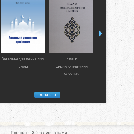
Загальне уявлення про
Іслам:
Коран. Перекла
Іслам
Енциклопедичний
смислів українсь
словник
мовою
ВСІ КНИГИ
Про нас
Зв'язатися з нами