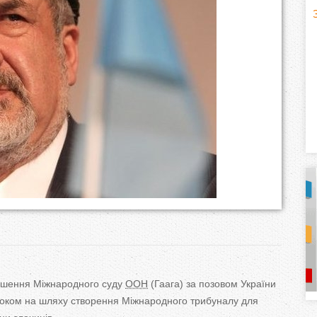
H
(
o
r
i
z
o
n
t
a
рішення Міжнародного суду
ООН
(Гаага) за
позовом України
l
)
роком на
шляху створення Міжнародного трибуналу для