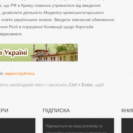
в, що
РФ
в
Криму повинна утриматися від введення
 дозволити діяльність Меджлісу кримськотатарського
ь освіти українською мовою. Вводити тимчасові обмеження,
ння Росії в
порушенні Конвенції щодо боротьби
відмовився.
бо
зареєструйтесь
літь необхідний текст і натисніть
Ctrl + Enter
, щоб
ЕРИ
ПІДПИСКА
КНИ
Підпишіться на нашу розсилку та