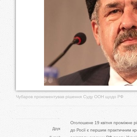
у
т
Чубаров прокоментував рішення Суду ООН щодо РФ
Оголошене 19 квітня проміжне 
Друк
до
Росії є першим практичним к