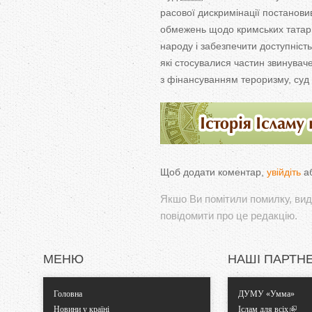
расової дискримінації постанови
обмежень щодо кримських татар,
народу і забезпечити доступніст
які стосувалися частин звинуваче
з
фінансуванням тероризму, суд 
Щоб додати коментар,
увійдіть
а
Якшо Ви помітили помилку, виді
повідомити про це редакцію.
МЕНЮ
НАШІ ПАРТН
Головна
ДУМУ «Умма»
Новини у країні
Іслам для всіх