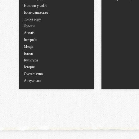
Новини у світі
Ісламознавство
Точка зору
Думки
Аналіз
Інтерв'ю
Медіа
Блоґи
Культура
Історія
Суспільство
Актуально