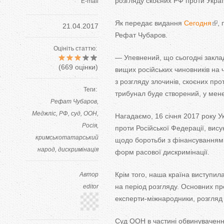
розгляду скоєних РФ
проти Украї
E-mail
Як
передає видання
Сегодня
, 
21.04.2017
Рефат Чубаров.
Оцініть статтю:
—
Упевнений, що
сьогодні закла
(
669
оцінки)
вищих російських чиновників на
з
розгляду злочинів, скоєних про
Теги:
трибунал буде створений, у
мене
Рефат Чубаров
Меджліс
РФ
суд
ООН
Нагадаємо, 16 січня 2017 року У
Росія
проти Російської Федерації, вис
кримськотатарський
щодо боротьби з
фінансуванням
народ
дискримінація
форм расової дискримінації.
Крім того, наша країна виступила
Автор
на
період розгляду. Основних пр
editor
експерти-міжнародники
, розгляд
Суд
ООН
в
частині обвинувачення