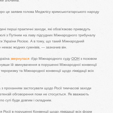
ни злочинів.
T
про це
заявив голова Меджлісу кримськотатарського народу
a
b
дені перші практичні заходи, які обов’язково приведуть
s
чолі з
Путіним на
лаву підсудних Міжнародного трибуналу
ти України Росією. А
в
тому, що
такий Міжнародний
 немає жодних сумнівів,
—
зазначив він.
країна
звернулася
до
Міжнародного суду
ООН
з
позовом
унувши їй звинувачення в
порушенні Міжнародної конвенції
 тероризму та
Міжнародної конвенції щодо ліквідації всіх
 з
проханням застосувати щодо Росії тимчасові заходи
етензій обговорення поки не
стосується. Як
вважають
 по
суті буде довгим і складним.
 Росії в
порушенні Конвенції щодо ліквідації всіх форм