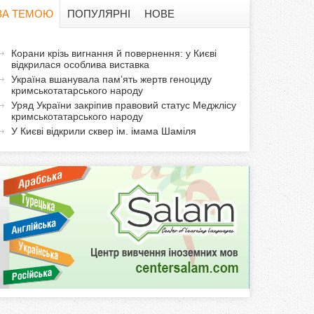
в
ЗА ТЕМОЮ
ПОПУЛЯРНІ
НОВЕ
а
а
Корани крізь вигнання й повернення: у Києві
ф
відкрилася особлива виставка
к
Україна вшанувала пам’ять жертв геноциду
т
о
кримськотатарського народу
и
Уряд України закріпив правовий статус Меджлісу
кримськотатарського народу
р
в
У Києві відкрили сквер ім. імама Шаміля
н
м
а
в
а
к
л
а
д
к
а