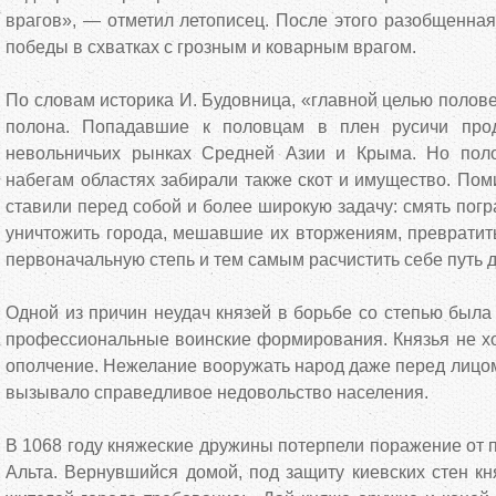
врагов», — отметил летописец. После этого разобщенна
победы в схватках с грозным и коварным врагом.
По словам историка И. Будовница, «главной целью полове
полона. Попадавшие к половцам в плен русичи про
невольничьих рынках Средней Азии и Крыма. Но пол
набегам областях забирали также скот и имущество. Пом
ставили перед собой и более широкую задачу: смять пог
уничтожить города, мешавшие их вторжениям, превратит
первоначальную степь и тем самым расчистить себе путь 
Одной из причин неудач князей в борьбе со степью был
профессиональные воинские формирования. Князья не хо
ополчение. Нежелание вооружать народ даже перед лицо
вызывало справедливое недовольство населения.
В 1068 году княжеские дружины потерпели поражение от п
Альта. Вернувшийся домой, под защиту киевских стен к