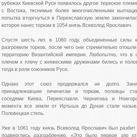
рубежах Киевской Руси появилось другое тюркское племя
с Востока, теснимые более многочисленными кыпчацк
попытка вторгнуться в Переяславскую землю закончила
которое нанес торкам в 1054 князь Всеволод Ярославич.
Спустя шесть лет, в 1060 году, объединенные силы 
разгромили торков, после чего они стремительно отошли
территорию Византийской империи. Любопытно, что в 
плечом к плечу с княжескими дружинами бились и поло
тогда в роли союзников Руси.
Однако этот союз продержался не долго. Заня
принадлежавшие печенегам и торкам, половцы ста
соседями Киева, Переяславля, Чернигова и Новгоро
момента все земли от Иртыша до Дуная стали назыв
Половецкая степь.
Уже в 1061 году князь Всеволод Ярославич был разбит 
подверглись разграблению. «Это было первое зло о