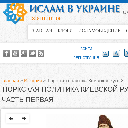
Jump to navigation
U
ГЛАВНАЯ
БЛОГИ
ИСЛАМОВЕДЕНИЕ
ВОЙТИ
РЕГИСТРАЦИЯ
Главная
>
История
>
Тюркская политика Киевской Руси Х—Х
ТЮРКСКАЯ ПОЛИТИКА КИЕВСКОЙ РУС
В
ЧАСТЬ ПЕРВАЯ
ы
з