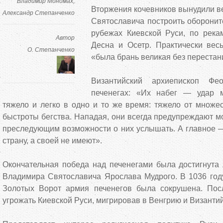
Владимир Мономах
Вторжения кочевников вынудили в
Александр Степанченко
Святославича построить оборони
рубежах Киевской Руси, по рекам
Автор
Десна и Осетр. Практически вес
О. Степанченко
«была брань великая без перестан
Византийский архиепископ Ф
печенегах: «Их набег — удар м
тяжело и легко в одно и то же время: тяжело от множе
быстроты бегства. Нападая, они всегда предупреждают мо
преследующим возможности о них услышать. А главное 
страну, а своей не имеют».
Окончательная победа над печенегами была достигнута
Владимира Святославича Ярослава Мудрого. В 1036 году
Золотых Ворот армия печенегов была сокрушена. Пос
угрожать Киевской Руси, мигрировав в Венгрию и Византи