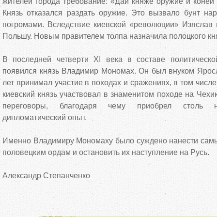
жителей города требование: «Дай княже оружие и коней 
Князь отказался раздать оружие. Это вызвало бунт на
погромами. Вследствие киевской «революции» Изяслав
Польшу. Новым правителем толпа назначила полоцкого кн
В последней четверти ХI века в составе политическ
появился князь Владимир Мономах. Он был внуком Яросл
лет принимал участие в походах и сражениях, в том числ
киевский князь участвовал в знаменитом походе на Чехи
переговоры, благодаря чему приобрел столь н
дипломатический опыт.
Именно Владимиру Мономаху было суждено нанести сам
половецким ордам и остановить их наступление на Русь.
Александр Степанченко