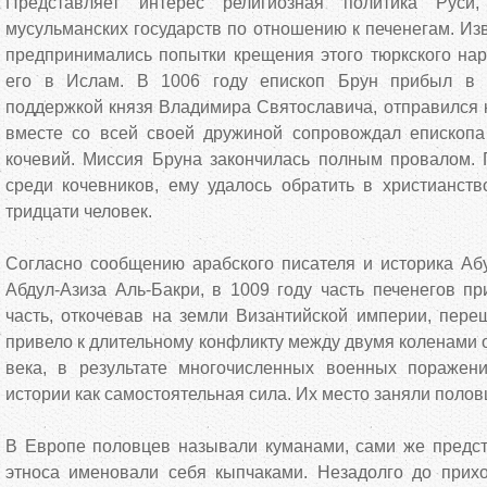
Представляет интерес религиозная политика Рус
мусульманских государств по отношению к печенегам. Изв
предпринимались попытки крещения этого тюркского нар
его в Ислам. В 1006 году епископ Брун прибыл в К
поддержкой князя Владимира Святославича, отправился к
вместе со всей своей дружиной сопровождал епископа
кочевий. Миссия Бруна закончилась полным провалом.
среди кочевников, ему удалось обратить в христианст
тридцати человек.
Согласно сообщению арабского писателя и историка Аб
Абдул-Азиза Аль-Бакри, в 1009 году часть печенегов п
часть, откочевав на земли Византийской империи, пере
привело к длительному конфликту между двумя коленами о
века, в результате многочисленных военных поражени
истории как самостоятельная сила. Их место заняли полов
В Европе половцев называли куманами, сами же предста
этноса именовали себя кыпчаками. Незадолго до при