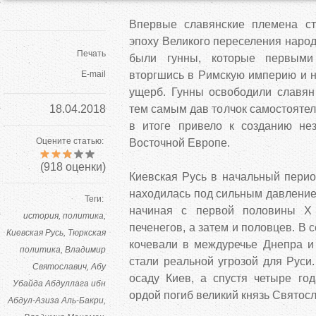
Впервые славянские племена ст
эпоху Великого переселения народ
Печать
были гунны, которые первыми
E-mail
вторгшись в Римскую империю и 
ущерб. Гунны освободили славян 
18.04.2018
тем самым дав толчок самостоятел
в итоге привело к созданию не
Оцените статью:
Восточной Европе.
(
918
оценки)
Киевская Русь в начальный перио
находилась под сильным давлением
Теги:
начиная с первой половины Х 
история
политика
печенегов, а затем и половцев. В 
Киевская Русь
Тюркская
кочевали в междуречье Днепра и
политика
Владимир
стали реальной угрозой для Руси.
Святославич
Абу
осаду Киев, а спустя четыре го
Убайда Абдуллага ибн
ордой погиб великий князь Святос
Абдул-Азиза Аль-Бакри