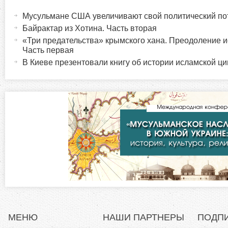
а
Мусульмане США увеличивают свой политический по
о
к
Байрактар из Хотина. Часть вторая
т
«Три предательства» крымского хана. Преодоление и
р
и
Часть первая
в
В Киеве презентовали книгу об истории исламской ц
и
н
а
з
я
в
о
к
л
н
а
д
т
к
а
а
)
л
МЕНЮ
НАШИ ПАРТНЕРЫ
ПОДП