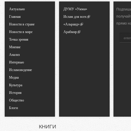
ь
Актуально
ДУМУ «Умма»
Подпиши
получай
Главная
Ислам для всех
н
прямо н
Новости в стране
«Альраид»
Новости в мире
Арабмир
ы
Точка зрения
Мнение
е
Анализ
Интервью
в
Исламоведение
к
Медиа
Культура
л
История
Общество
а
Блоги
д
КНИГИ