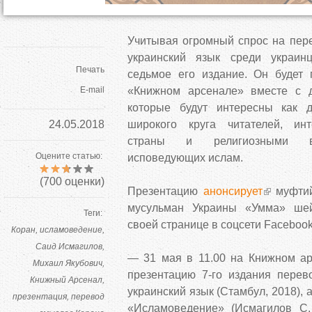
Учитывая огромный спрос на пер
украинский язык среди украин
Печать
седьмое его издание. Он будет
E-mail
«Книжном арсенале» вместе с д
которые будут интересны как 
24.05.2018
широкого круга читателей, ин
страны и религиозными вз
Оцените статью:
исповедующих ислам.
(
700
оценки)
Презентацию
анонсирует
муфтий
мусульман Украины «Умма» ше
Теги:
своей странице в соцсети Facebook
Коран
исламоведение
Саид Исмагилов
— 31 мая в 11.00 на Книжном а
Михаил Якубович
презентацию 7-го издания пере
Книжный Арсенал
украинский язык (Стамбул, 2018), 
презентация
перевод
«Исламоведение» (Исмагилов С.