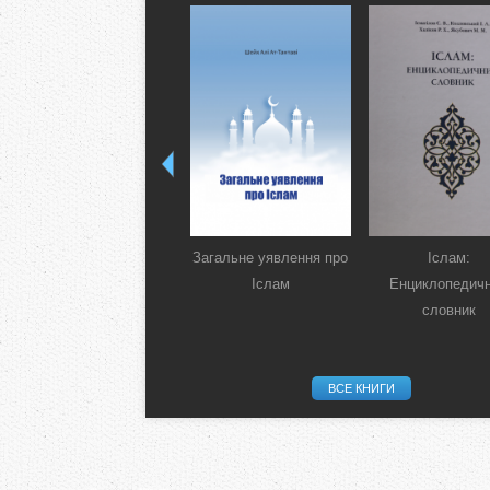
Загальне уявлення про
Іслам:
Іслам
Енциклопедич
словник
ВСЕ КНИГИ