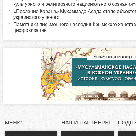
р
культурного и религиозного национального сознания»
и
«Послание Корана» Мухаммада Асада стало объекто
в
и
украинского ученого
н
Памятники письменного наследия Крымского ханства
а
цифровизации
з
я
в
о
к
л
н
а
д
т
к
а
а
)
л
ь
МЕНЮ
НАШИ ПАРТНЕРЫ
ПОДП
н