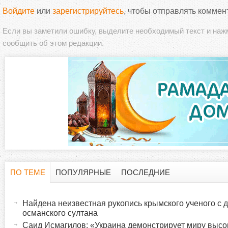
Войдите
или
зарегистрируйтесь
, чтобы отправлять коммен
Если вы заметили ошибку, выделите необходимый текст и на
сообщить об этом редакции.
ПО ТЕМЕ
ПОПУЛЯРНЫЕ
ПОСЛЕДНИЕ
Г
(
а
Найдена неизвестная рукопись крымского ученого с 
о
к
османского султана
т
Саид Исмагилов: «Украина демонстрирует миру высо