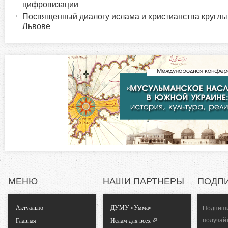
и
цифровизации
н
Посвященный диалогу ислама и христианства круглый
а
Львове
з
я
в
о
к
л
н
а
д
т
к
а
а
)
л
ь
МЕНЮ
НАШИ ПАРТНЕРЫ
ПОДП
н
Актуально
ДУМУ «Умма»
Подпиши
получай
Главная
Ислам для всех
ы