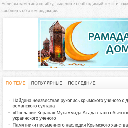
Если вы заметили ошибку, выделите необходимый текст и на
сообщить об этом редакции.
ПО ТЕМЕ
ПОПУЛЯРНЫЕ
ПОСЛЕДНИЕ
Г
(
а
Найдена неизвестная рукопись крымского ученого с 
о
к
османского султана
т
«Послание Корана» Мухаммада Асада стало объекто
р
украинского ученого
и
Памятники письменного наследия Крымского ханства
в