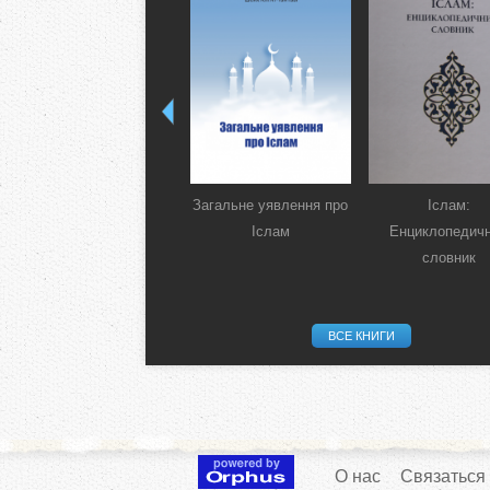
Загальне уявлення про
Іслам:
Іслам
Енциклопедич
словник
ВСЕ КНИГИ
О нас
Связаться