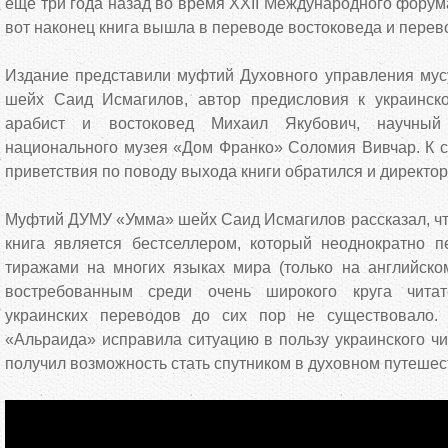
еще три года назад во время XXІІ Международного форума
вот наконец книга вышла в переводе востоковеда и перев
Издание представили муфтий Духовного управления му
шейх Саид Исмагилов, автор предисловия к украинск
арабист и востоковед Михаил Якубович, научный 
национального музея «Дом Франко» Соломия Вивчар. К 
приветствия по поводу выхода книги обратился и директор
Муфтий ДУМУ «Умма» шейх Саид Исмагилов рассказал, что 
книга является бестселлером, который неоднократно 
тиражами на многих языках мира (только на английско
востребованным среди очень широкого круга читат
украинских переводов до сих пор не существовало. 
«Альраида» исправила ситуацию в пользу украинского чи
получил возможность стать спутником в духовном путеше