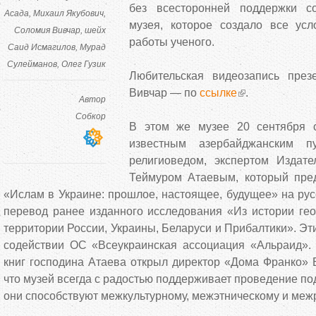
без всесторонней поддержки с
Асада
Михаил Якубович
музея, которое создало все ус
Соломия Вивчар
шейх
работы ученого.
Саид Исмагилов
Мурад
Сулейманов
Олег Гузик
Любительская видеозапись през
Вивчар — по
ссылке
.
Автор
Собкор
В этом же музее 20 сентября с
известным азербайджанским пу
религиоведом, экспертом Издат
Теймуром Атаевым, который пред
«Ислам в Украине: прошлое, настоящее, будущее» на рус
перевод ранее изданного исследования «Из истории гео
территории России, Украины, Беларуси и Прибалтики». Эт
содействии ОС «Всеукраинская ассоциация «Альраид».
книг господина Атаева открыл директор «Дома Франко» Б
что музей всегда с радостью поддерживает проведение по
они способствуют межкультурному, межэтническому и межр