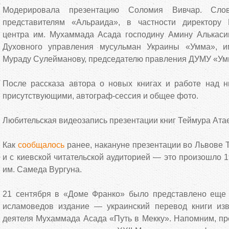
Модерировала презентацию Соломия Вивчар. Слов
представителям «Альраида», в частности директору 
центра им. Мухаммада Асада господину Амину Алькаси
Духовного управления мусульман Украины «Умма», и
Мураду Сулейманову, председателю правления ДУМУ «Умм
После рассказа автора о новых книгах и работе над н
присутствующими, автограф-сессия и общее фото.
Любительская видеозапись презентации книг Теймура Ат
Как
сообщалось
ранее, накануне презентации во Львове 
и с киевской читательской аудиторией — это произошло 1
им. Самеда Вургуна.
21 сентября в «Доме Франко» было представлено еще
исламоведов издание — украинский перевод книги изв
деятеля Мухаммада Асада «Путь в Мекку». Напомним, пр