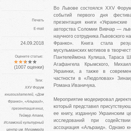
Во Львове состоялся XXV Форум
событий первого дня фестив
Печать
презентация книги «Украинские
E-mail
авторства Соломии Вивчар — льво
научного сотрудника Львовского н
24.09.2018
Франко». Книга стала резул
мусульманских мотивов в творчест
Оцените статью:
Пантелеймона Кулиша, Тараса Ш
Агафангела Крымского, Михаил
(
1007
оценки)
Украинки, а также в современ
частности в «Людоловах» Зина
Теги:
Романа Иваничука.
XXV Форум
книгоиздателей
«Дом
Мероприятие модерировал директо
Франко»
«Альраид»
который представил присутствующ
презентация книг
ее книгу, изданную Украинским ц
Теймур Атаев
исследований при содействи
Исламский культурный
ассоциация «Альраид». Однако кн
центр им. Мухаммада