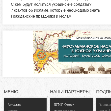
о
к
С кем будут молиться украинские солдаты?
т
7 фактов об Исламе, которые необходимо знать
р
и
Гражданские праздники и Ислам
в
и
н
а
з
я
в
о
к
л
н
а
д
т
к
а
а
)
МЕНЮ
НАШИ ПАРТНЕРЫ
ПОДП
л
Актуально
ДУМУ «Умма»
Подпиши
ь
получай