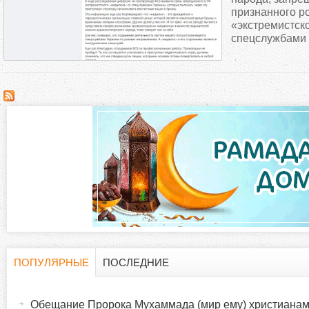
д
признанного р
«экстремистско
спецслужбами 
е
с
ь
ПОПУЛЯРНЫЕ
ПОСЛЕДНИЕ
Г
(
а
Обещание Пророка Мухаммада (мир ему) христиана