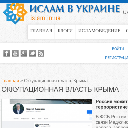
Jump to navigation
U
ГЛАВНАЯ
БЛОГИ
ИСЛАМОВЕДЕНИЕ
ВОЙТИ
РЕГИСТРАЦ
Главная
>
Оккупационная власть Крыма
ОККУПАЦИОННАЯ ВЛАСТЬ КРЫМА
В
Россия может
ы
террористиче
В ФСБ России 
з
связи Меджлис
народа, запре