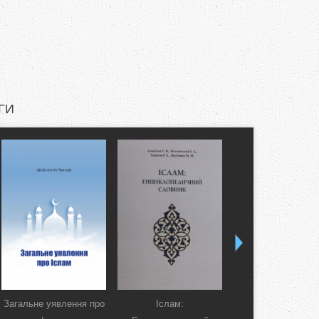
ГИ
Загальне уявлення про
Іслам:
Коран. Перекла