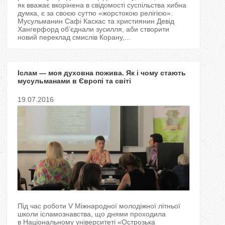
T
як вважає вкорінена в свідомості суспільства хибна
думка, є за своєю суттю «жорстокою релігією».
Мусульманин Сафі Каскас та християнин Девід
a
Хангерфорд об’єднали зусилля, аби створити
новий переклад смислів Корану,...
b
s
Іслам — моя духовна пожива. Як і чому стають
мусульманами в Європі та світі
19.07.2016
Під час роботи V Міжнародної молодіжної літньої
школи ісламознавcтва, що днями проходила
в Національному університеті «Острозька