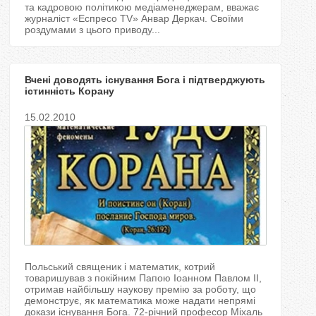
та кадровою політикою медіаменеджерам, вважає
журналіст «Еспресо TV» Анвар Деркач. Своїми
роздумами з цього приводу...
Вчені доводять існування Бога і підтверджують
істинність Корану
15.02.2010
Польський священик і математик, котрий
товаришував з покійним Папою Іоанном Павлом II,
отримав найбільшу наукову премію за роботу, що
демонструє, як математика може надати непрямі
докази існування Бога. 72-річний професор Міхаль