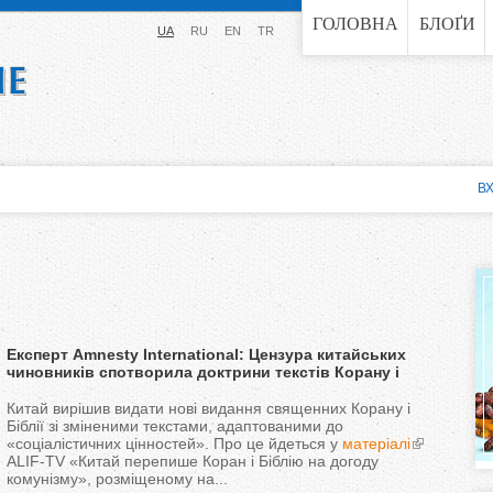
Jump to navigation
ГОЛОВНА
БЛОҐИ
UA
RU
EN
TR
ВХ
Експерт Amnesty International: Цензура китайських
чиновників спотворила доктрини текстів Корану і
Біблії — і, отже, релігії
Китай вирішив видати нові видання священних Корану і
Біблії зі зміненими текстами, адаптованими до
«соціалістичних цінностей». Про це йдеться у
матеріалі
ALIF-TV «Китай перепише Коран і Біблію на догоду
комунізму», розміщеному на...