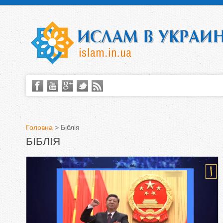
Головна
>
Біблія
БІБЛІЯ
В
и
є
т