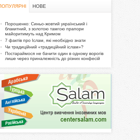
в
ПОПУЛЯРНІ
НОВЕ
а
а
Порошенко: Синьо-жовтий український і
ф
блакитний, з золотою тамгою прапори
к
майоритимуть над Кримом
т
о
7 фактів про Іслам, які необхідно знати
и
Чи традиційний «традиційний іслам»?
р
в
Постараймося не бачити один в одному ворогів
лише через приналежність до різних конфесій
н
м
а
в
а
к
л
а
д
к
а