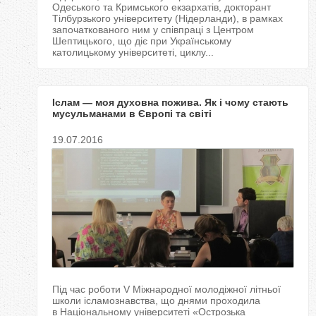
Одеського та Кримського екзархатів, докторант
Тілбурзького університету (Нідерланди), в рамках
започаткованого ним у співпраці з Центром
Шептицького, що діє при Українському
католицькому університеті, циклу...
Іслам — моя духовна пожива. Як і чому стають
мусульманами в Європі та світі
19.07.2016
Під час роботи V Міжнародної молодіжної літньої
школи ісламознавcтва, що днями проходила
в Національному університеті «Острозька