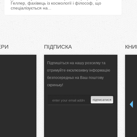
Геллер, фахівець із космології і філософ, що
спеціалізується на...
ЕРИ
ПІДПИСКА
КНИ
Підпишіться на нашу розсилку та
отримуйте ексклюзивну інформацію
безпосередньо на Ваш поштову
скриньку!