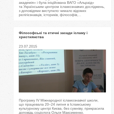
академія» і була ініційована ВАГО «Альраід»
та Українським центром ісламознавчих досліджень,
з доповідями виступило чимало відомих
релігієзнавців, істориків, філософів,...
Філософські та етичні засади ісламу і
християнства
23.07.2015
Програму IV Міжнародної ісламознавчої школи,
що працювала 20‒24 липня в Ісламському
культурному центрі Києва, без сумніву, прикрасила
доповідь соціолога Ольги Максименко,