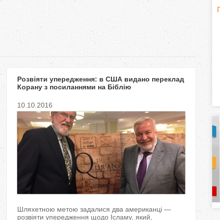
H
(
o
r
Розвіяти упередження: в США видано переклад
i
Корану з посиланнями на Біблію
z
10.10.2016
o
n
t
a
l
)
Шляхетною метою задалися два американці —
розвіяти упередження щодо Ісламу, який,