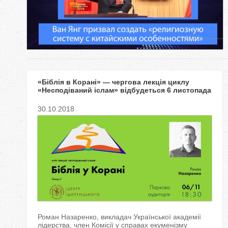
у
т
«Біблія в Корані» — чергова лекція циклу
«Несподіваний іслам» відбудеться 6 листопада
у Центрі Шептицького
30.10.2018
Роман Назаренко, викладач Української академії
лідерства, член Комісії у справах екуменізму