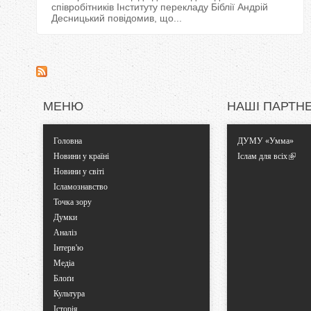
співробітників Інституту перекладу Біблії Андрій
Десницький повідомив, що...
МЕНЮ
НАШІ ПАРТН
Головна
ДУМУ «Умма»
Новини у країні
Іслам для всіх
Новини у світі
Ісламознавство
Точка зору
Думки
Аналіз
Інтерв'ю
Медіа
Блоґи
Культура
Історія