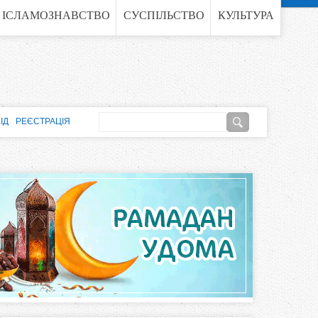
ІСЛАМОЗНАВСТВО
СУСПІЛЬСТВО
КУЛЬТУРА
П
ІД
РЕЄСТРАЦІЯ
о
П
ш
о
у
к
ш
у
к
о