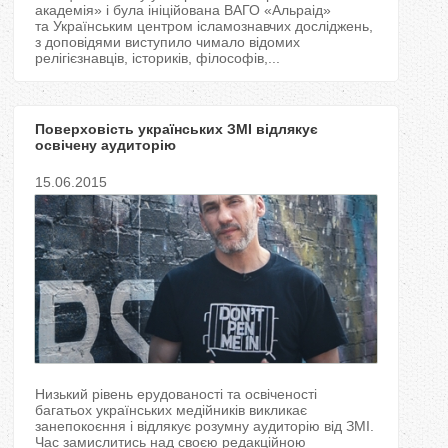
академія» і була ініційована ВАГО «Альраід»
та Українським центром ісламознавчих досліджень,
з доповідями виступило чимало відомих
релігієзнавців, істориків, філософів,...
Поверховість українських ЗМІ відлякує
освічену аудиторію
15.06.2015
Низький рівень ерудованості та освіченості
багатьох українських медійників викликає
занепокоєння і відлякує розумну аудиторію від ЗМІ.
Час замислитись над своєю редакційною