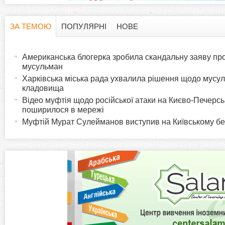
ЗА ТЕМОЮ
ПОПУЛЯРНІ
НОВЕ
H
(
а
Американська блогерка зробила скандальну заяву про
o
к
мусульман
т
Харківська міська рада ухвалила рішення щодо мусу
r
кладовища
и
Відео муфтія щодо російської атаки на Києво-Печерс
в
i
поширилося в мережі
н
Муфтій Мурат Сулейманов виступив на Київському б
а
z
в
к
o
л
а
n
д
к
t
а