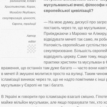
радикалізм
Іслам і
мусульманські вчені, філософи
Християнство
Коран
європейської цивілізації?
Михайло Якубович
секуляризація
цінності
— На мою думку, дискусії про загро
Європа
традиції
постають через те, що мусульмани д
Приїжджаючи з Марокко чи Алжиру,
Автор
відвідувати мечеті так само, як роб
editor
Натомість європейське суспільств
секуляризоване. Більшість європей
відвідують церкву. Саме тому, якщо
практики християн та мусульман в 
враження, що останніх там дуже багато — часто вони наві
в мечеті й змушені молитися просто на вулиці. Таким чином
ісламізації виникає через те, що не надто помітними є інші р
мусульман у Європі не так і багато.
В Україні ж говорити про ісламізацію взагалі смішно. Гіпоте
майже мільйон мусульман, але якщо порахувати тих, хто хоч