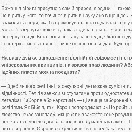
Бажання вірити присутнє в самій природі людини — такою 
не вірить у Бога, то починає вірити в науку або в ще щось
знаходить опори, яка б спрямовувала її та надавала сенсу ї
могла б звернути свою віру, така людина починає «згасати
повернуться до Бога, вони постануть перед ще більшою ду
спостерігаємо сьогодні — лише перші ознаки, далі буде г
На вашу думку, відродження релігійної свідомості пот
універсальних принципів, на зразок прав людини? Або
ідейних пласти можна поєднати?
— Здебільшого релігійні та секулярні ідеї можна сумістити.
відмінності. Релігія завжди виступатиме проти одностатеви
легалізації абортів або наркотиків — ці явища заборонені 
релігіями. Як Біблія, так і Коран попереджають: «Не робіть
людство чекає занепад». Якщо ж ви вважаєте себе розумн
поцікавтесь долею давніх народів, які думали так само… 
що повернення Європи до християнства передбачатиме п