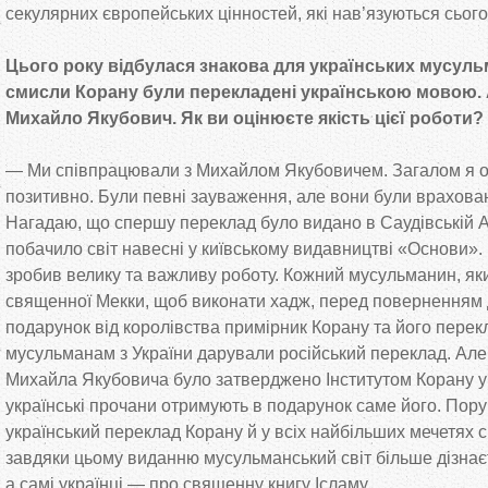
секулярних європейських цінностей, які нав’язуються сьогод
Цього року відбулася знакова для українських мусул
смисли Корану були перекладені українською мовою.
Михайло Якубович. Як ви оцінюєте якість цієї роботи?
— Ми співпрацювали з Михайлом Якубовичем. Загалом я о
позитивно. Були певні зауваження, але вони були врахован
Нагадаю, що спершу переклад було видано в Саудівській А
побачило світ навесні у київському видавництві «Основи»
зробив велику та важливу роботу. Кожний мусульманин, як
священної Мекки, щоб виконати хадж, перед поверненням
подарунок від королівства примірник Корану та його перек
мусульманам з України дарували російський переклад. Але 
Михайла Якубовича було затверджено Інститутом Корану у 
українські прочани отримують в подарунок саме його. Пору
український переклад Корану й у всіх найбільших мечетях с
завдяки цьому виданню мусульманський світ більше дізнаєт
а самі українці — про священну книгу Ісламу.