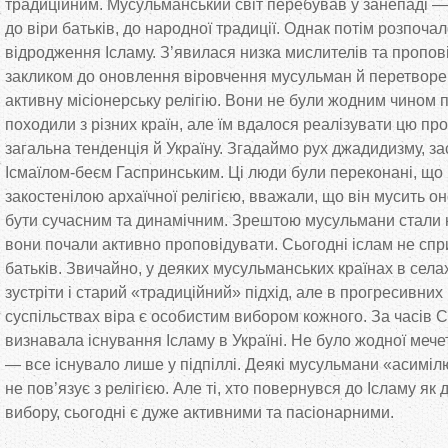
традиційним. Мусульманський світ перебував у занепаді — д
до віри батьків, до народної традиції. Однак потім розпоча
відродження Ісламу. З’явилася низка мислителів та проповід
закликом до оновлення віровчення мусульман й перетворен
активну місіонерську релігію. Вони не були жодним чином п
походили з різних країн, але їм вдалося реалізувати цю пр
загальна тенденція й Україну. Згадаймо рух джадидизму, з
Ісмаїлом-беєм Гаспринським. Ці люди були переконані, що
закостенілою архаїчної релігією, вважали, що він мусить 
бути сучасним та динамічним. Зрештою мусульмани стали н
вони почали активно проповідувати. Сьогодні іслам не спр
батьків. Звичайно, у деяких мусульманських країнах в села
зустріти і старий «традиційний» підхід, але в прогресивни
суспільствах віра є особистим вибором кожного. За часів
визнавала існування Ісламу в Україні. Не було жодної мечет
— все існувало лише у підпіллі. Деякі мусульмани «асиміл
не пов’язує з релігією. Але ті, хто повернувся до Ісламу як
вибору, сьогодні є дуже активними та пасіонарними.