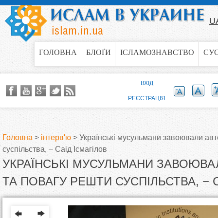
Jump to navigation
U
ГОЛОВНА
БЛОҐИ
ІСЛАМОЗНАВСТВО
СУ
ВХІД
РЕЄСТРАЦІЯ
Головна
>
інтерв'ю
>
Українські мусульмани завоювали авт
суспільства, − Саід Ісмагілов
В
УКРАЇНСЬКІ МУСУЛЬМАНИ ЗАВОЮВА
и
ТА ПОВАГУ РЕШТИ СУСПІЛЬСТВА, − 
є