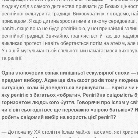
людину слід з самого дитинства привчати до Божих цінносте
релігійної культури та традиції. Виховувати ж, як відомо, 
прикладом. Якщо дитина зростатиме в такому середовищі, п
навіть якщо вона не буде релігійною, у неї принаймні зали
релігійної традиції. Звичайно, трапляється й так, що надмі
викликає протест і навіть обертається потім на атеїзм, але
У нашій мусульманській спільноті ми намагаємося виховуват
та релігії.
Одна з ключових ознак нинішньої секулярної епохи — п
предмет вибору. Адже ще кількасот років тому людина
ситуацію, коли їй доведеться вирішувати — вірити чи н
яку релігію з багатьох «обрати». Релігійна свідомість 
горизонтом людського буття. Говорячи про Іслам у світі
чи є він сьогодні все ще переважно «вірою батьків»? 
робить свідомий вибір на користь цієї релігії?
— До початку ХХ століття Іслам майже так само, як і христ