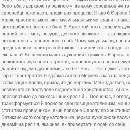
боротьба з церквою та релігією у пізньому середньовіччі т
європейці пожинають плоди цих процесів. Якщо б Європа б
мірою християнською, як є мусульманськими країни ісламськ
цих проблем просто не було б. Адже той, хто є сильним духо
певний зміст, мету, розуміє, для чого він живе — така люд
витривалою та впевненою в собі. Чому мусульмани, і не 
представники інших релігій також — виявляють сьогодні акт
експансії? Бо ці люди мають духовний стрижень. Європа, 
релігійного, духовного стрижня, запропонувала певні секул
давайте будемо духовними, але без Бога… Наслідки таког
зараз спостерігати. Недарма Ангела Меркель сказала нещ
ісламізації Європи, приходьте до церкви». Мені здається, н
розпочнеться поступове відродження християнства. Або ж
апелюватиме до якихось інших релігій… Водночас, з огляду 
трансформується й посилює свої позиції католицизм, мені 
стати тим провідником, який поверне Європу до християнств
Ватиканського собору католицька церква дуже оновилася. 
динамічна релігія, яка знає, як привертати людей до себе.