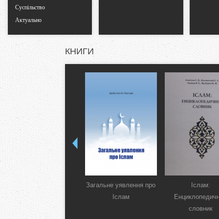
Суспільство
Актуально
КНИГИ
Загальне уявлення про
Іслам:
Іслам
Енциклопедич
словник