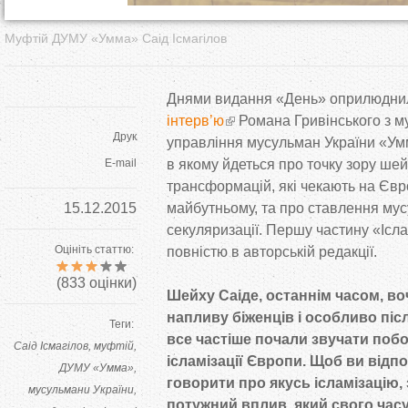
Муфтій ДУМУ «Умма» Саід Ісмагілов
Днями видання «День» оприлюдн
інтерв’ю
Романа Гривінського з м
Друк
управління мусульман України «Ум
E-mail
в якому йдеться про точку зору ше
трансформацій, які чекають на Єв
15.12.2015
майбутньому, та про ставлення мус
секуляризації. Першу частину «Ісла
Оцініть статтю:
повністю в авторській редакції.
(
833
оцінки)
Шейху Саіде, останнім часом, в
напливу біженців і особливо післ
Теги:
все частіше почали звучати по
Саід Ісмагілов
муфтій
ісламізації Європи. Щоб ви відп
ДУМУ «Умма»
говорити про якусь ісламізацію,
мусульмани України
потужний вплив, який свого час