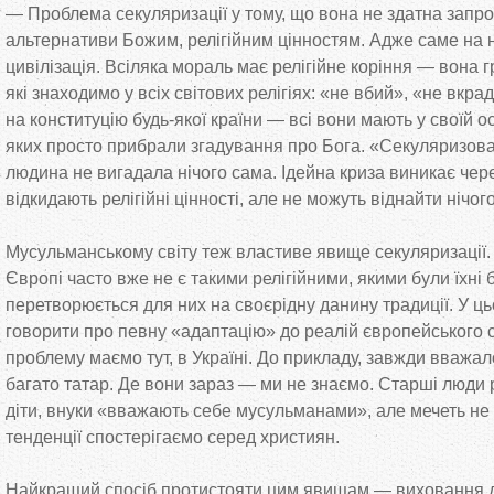
— Проблема секуляризації у тому, що вона не здатна запро
альтернативи Божим, релігійним цінностям. Адже саме на 
цивілізація. Всіляка мораль має релігійне коріння — вона г
які знаходимо у всіх світових релігіях: «не вбий», «не вкра
на конституцію будь-якої країни — всі вони мають у своїй ос
яких просто прибрали згадування про Бога. «Секуляризова
людина не вигадала нічого сама. Ідейна криза виникає чер
відкидають релігійні цінності, але не можуть віднайти нічог
Мусульманському світу теж властиве явище секуляризації.
Європі часто вже не є такими релігійними, якими були їхні 
перетворюється для них на своєрідну данину традиції. У ц
говорити про певну «адаптацію» до реалій європейського с
проблему маємо тут, в Україні. До прикладу, завжди вважал
багато татар. Де вони зараз — ми не знаємо. Старші люди 
діти, внуки «вважають себе мусульманами», але мечеть не в
тенденції спостерігаємо серед християн.
Найкращий спосіб протистояти цим явищам — виховання д