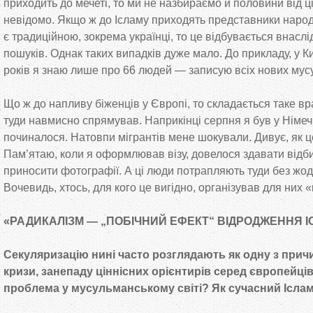
приходить до мечеті, то ми не назбираємо й половини від ціє
невідомо. Якщо ж до Ісламу приходять представники народів
є традиційною, зокрема українці, то це відбувається внасл
пошуків. Однак таких випадків дуже мало. До прикладу, у Ки
років я знаю лише про 66 людей — записую всіх нових мус
Що ж до напливу біженців у Європі, то складається таке вра
туди навмисно спрямував. Наприкінці серпня я був у Німечч
починалося. Натовпи мігрантів мене шокували. Дивує, як ц
Пам’ятаю, коли я оформлював візу, довелося здавати відбит
приносити фотографії. А ці люди потрапляють туди без жод
Вочевидь, хтось, для кого це вигідно, організував для них 
«РАДИКАЛІЗМ — „ПОБІЧНИЙ ЕФЕКТ“ ВІДРОДЖЕННЯ І
Секуляризацію нині часто розглядають як одну з причи
кризи, занепаду ціннісних орієнтирів серед європейців
проблема у мусульманському світі? Як сучасний Іслам