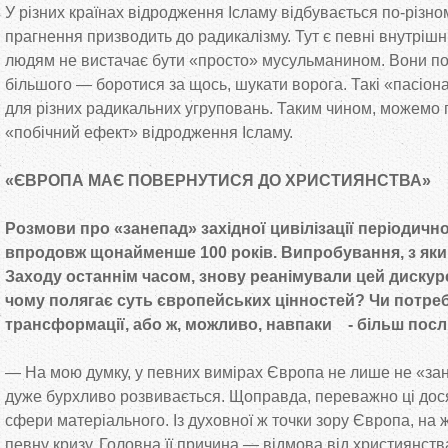
У різних країнах відродження Ісламу відбувається по-різном
прагнення призводить до радикалізму. Тут є певні внутріш
людям не вистачає бути «просто» мусульманином. Вони по
більшого — боротися за щось, шукати ворога. Такі «пасіона
для різних радикальних угруповань. Таким чином, можемо 
«побічний ефект» відродження Ісламу.
«ЄВРОПА МАЄ ПОВЕРНУТИСЯ ДО ХРИСТИЯНСТВА»
Розмови про «занепад» західної цивілізації періодич
впродовж щонайменше 100 років. Випробування, з яким
Заходу останнім часом, знову реанімували цей дискурс
чому полягає суть європейських цінностей? Чи потре
трансформації, або ж, можливо, навпаки - більш посл
— На мою думку, у певних вимірах Європа не лише не «за
дуже бурхливо розвивається. Щоправда, переважно ці дос
сфери матеріального. Із духовної ж точки зору Європа, на
певну кризу. Головна її причина — відмова від християнств