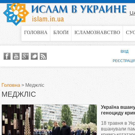
Jump to navigation
U
ГОЛОВНА
БЛОҐИ
ІСЛАМОЗНАВСТВО
СУ
ВХІД
РЕЄСТРАЦІ
Головна
>
Меджліс
МЕДЖЛІС
В
Україна вшан
и
геноциду кри
народу
18 травня в Ук
є
вшанували пам
кримськотатар