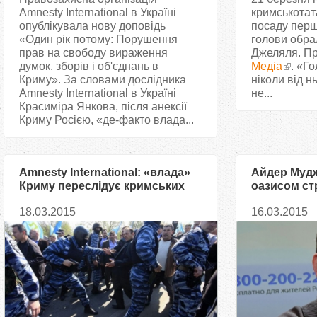
Amnesty International в Україні
кримськотат
опублікувала нову доповідь
посаду перш
«Один рік потому: Порушення
голови обра
прав на свободу вираження
Джеляля. П
думок, зборів і об'єднань в
Медіа
. «Го
Криму». За словами дослідника
ніколи від н
Amnesty International в Україні
не...
Красиміра Янкова, після анексії
Криму Росією, «де-факто влада...
Amnesty International: «влада»
Айдер Мудж
Криму переслідує кримських
оазисом ст
татар та проукраїнські ЗМІ
18.03.2015
16.03.2015