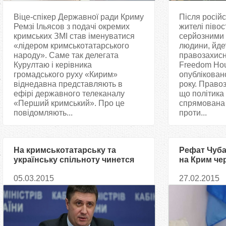
Віце-спікер Державної ради Криму
Після російс
Ремзі Ільясов з подачі окремих
жителі півос
кримських ЗМІ став іменуватися
серйозними
«лідером кримськотатарського
людини, йдет
народу». Саме так делегата
правозахисно
Курултаю і керівника
Freedom Hou
громадського руху «Кирим»
опублікован
віднедавна представляють в
року. Право
ефірі державного телеканалу
що політика
«Перший кримський». Про це
спрямована
повідомляють...
проти...
На кримськотатарську та
Рефат Чубар
українську спільноту чинется
на Крим че
неприхований тиск - Кириленко
05.03.2015
27.02.2015