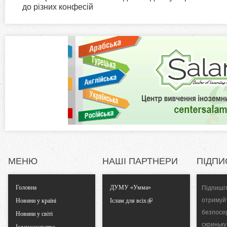
i
до різних конфесій
н
а
z
в
к
o
л
а
n
д
к
t
а
)
a
l
МЕНЮ
НАШІ ПАРТНЕРИ
ПІДПИ
T
Головна
ДУМУ «Умма»
Підпишіт
a
отримуй
Новини у країні
Іслам для всіх
безпосе
Новини у світі
b
скриньку