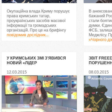
Окупаційна влада Криму порушує
В анексован
права кримських татар,
бажаний Рос
проукраїнських засобів масової
стали бояти
інформації та громадських
думки. Єдин
організацій. Про це на брифінгу
ФСБ, залиш
повідомив дослідник...
Меджлісу. П
«Чорного дз
У КРИМСЬКИХ ЗМІ З'ЯВИВСЯ
ЗВІТ FREE
НОВИЙ «ЛІДЕР
ПОРУШЕНН
КРИМСЬКОТАТАРСЬКОГО
КРИМУ
12.03.2015
08.03.2015
НАРОДУ»