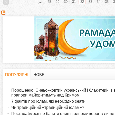
…
28
29
30
31
32
33
34
35
3
С
т
о
р
і
н
ПОПУЛЯРНІ
НОВЕ
H
(
к
а
Порошенко: Синьо-жовтий український і блакитний, з
o
к
прапори майоритимуть над Кримом
и
т
7 фактів про Іслам, які необхідно знати
r
и
Чи традиційний «традиційний іслам»?
в
Постараймося не бачити один в одному ворогів лише