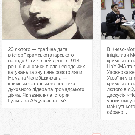
23 лютого — трагічна дата
В Києво-Мог
в історії кримськотатарського
ініціативи 
народу. Саме в цей день в 1918
кримськотат
році більшовики після нелюдських
НаУКМА та з
катувань та знущань розстріляли
Уповноваже
Номана Челебіджихана —
України у с
кримськотатарського політика,
кримськотат
духовного лідера та громадського
лютого відб
діяча. Як зазначила історик
дискусія «Н
Гульнара Абдуллаєва, ім’я ...
уроки минул
майбутнього
обрано...