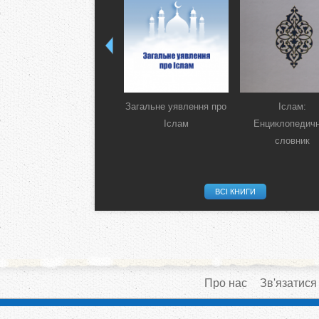
Загальне уявлення про
Іслам:
Іслам
Енциклопедич
словник
ВСІ КНИГИ
Про нас
Зв'язатися