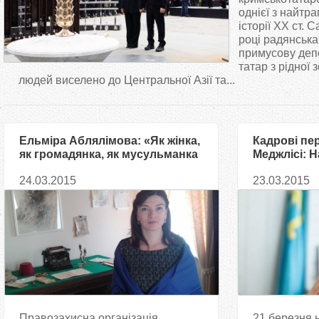
т
однієї з найтра
історії ХХ ст. 
році радянськ
у
примусову деп
татар з рідної 
т
людей виселено до Центральної Азії та...
Ельміра Аблялімова: «Як жінка,
Кадрові пе
як громадянка, як мусульманка
Меджлісі: 
я в своему житті ще ніколи не
обрали пе
24.03.2015
23.03.2015
відчувала такого приниження»
голови
Правозахисна організація
21 березня 