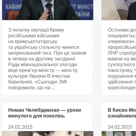
З початку окупації Криму
Остнніми дн
російськими військами
поширюється
на кримськотатарську
«перемоги»
та українську спільноту чинется
проросійськ
неприхований тиск. Про це заявив
ЛНР спробую
в четвер на другому засіданні
маючи на ме
Ради міжнаціональної злагоди
сухопутного
віце-прем’єр-міністр — міністр
півострову. 
культури України В’ячеслав
порушення м
Кириленко. «Сьогодні ЗМІ
здійснення 
повідомили, що на ...
кореспондент
Номан Челебіджихан — уроки
В Києво-Мо
минулого для поколінь
ознайомили
майбутнього
кримськота
24.02.2015
24.02.2015
Номаном Ч