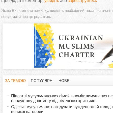
Щоб додати коментар,
увійдіть
або
зареєструйтесь
Якшо Ви помітили помилку, виділіть необхідний текст і натисніт
повідомити про це редакцію.
ЗА ТЕМОЮ
ПОПУЛЯРНІ
НОВЕ
H
(
а
Півсотні мусульманських сімей з-поміж вимушених п
o
к
продуктову допомогу від німецьких християн
т
Одеські мусульмани: нагодувати нужденного й голодн
r
великої нагороди
и