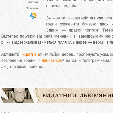
Автор
навколо водойм.
Власкор
24 жовтня екоактивістам удалося
годин озеленити близько двох кі
Здвиж — правої притоки Тетер
Відтепер поблизу від села Феневичі в Іванківському рай
річки віддзеркалюватиметься гілля 659 дерев — верби, віль
Активісти
ініціативи
«Мільйон дерев» пропонують усім, ко
озелененні країни,
підписатися
на їхній телеграм-канал
акцій та цікаві новини.