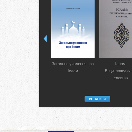
Загальне уявлення про
Іслам:
Іслам
Енциклопедич
словник
ВСІ КНИГИ