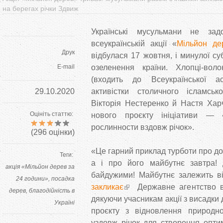
на берегах річки Здвиж
Українські мусульмани не зад
всеукраїнській акції «
Мільйон де
Друк
відбулася 17 жовтня, і минулої с
E-mail
озеленення країни. Хлопці-во
(входить до Всеукраїнської ас
29.10.2020
активістки столичного ісламськ
Вікторія Нестеренко й Настя Хар
Оцініть статтю:
нового проєкту ініціативи — 
рослинности вздовж річок».
(
296
оцінки)
«Це гарний приклад турботи про дов
Теги:
а і про його майбутнє завтра! 
акція «Мільйон дерев за
байдужими! Майбутнє залежить від
24 години»
посадка
закликає
Державне агентство во
дерев
благодійність в
дякуючи учасникам акції з висадки 
Україні
проєкту з відновлення природно
уздовж річок для створення опти