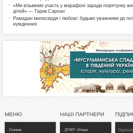
«Ми візьмемо участь у марафоні заради порятунку жи
в
i
дітей» — Тарик Сархан
н
Рамадан милосердя і любові: будьмо уважними до пот
а
нужденних
z
в
к
o
л
а
n
д
к
t
а
)
a
l
T
МЕНЮ
НАШІ ПАРТНЕРИ
ПІДПИ
a
Головна
ДУМУ «Умма»
Підпишіт