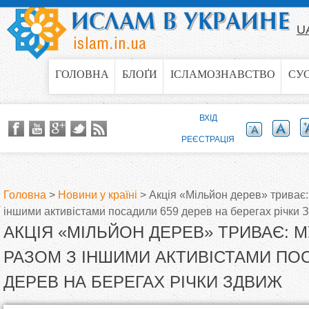
Jump to navigation
U
ГОЛОВНА
БЛОҐИ
ІСЛАМОЗНАВСТВО
СУ
ВХІД
РЕЄСТРАЦІЯ
Головна
>
Новини у країні
>
Акція «Мільйон дерев» триває
іншими активістами посадили 659 дерев на берегах річки 
В
АКЦІЯ «МІЛЬЙОН ДЕРЕВ» ТРИВАЄ: 
и
РАЗОМ З ІНШИМИ АКТИВІСТАМИ ПО
ДЕРЕВ НА БЕРЕГАХ РІЧКИ ЗДВИЖ
є