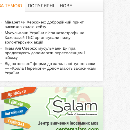
в
ЗА ТЕМОЮ
ПОПУЛЯРНІ
НОВЕ
а
а
Мінарет чи Херсонес: добродійний принт
ф
викликав хвилю хейту
к
Мусульмани України після катастрофи на
т
о
Каховській ГЕС організували низку
и
волонтерських акцій
Імам Алі Оверко: мусульмани Дніпра
р
в
продовжують допомагати переселенцям і
н
війську
м
а
Від натовської форми до халяльної тушкованки
— «Крила Перемоги» допомагають захисникам
в
України
а
к
л
а
д
к
а