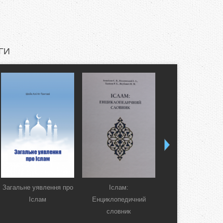
ГИ
Загальне уявлення про
Іслам:
Коран. Перекла
Іслам
Енциклопедичний
смислів українсь
словник
мовою