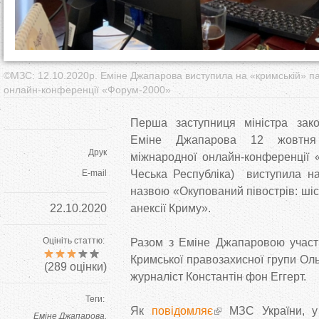
©️МЗС: 12.10.2020р. Еміне Джапарова виступила на «кримській» п
онлайн-конференції «Форум-2000»
Перша заступниця міністра зак
Еміне Джапарова 12 жовтня
Друк
міжнародної онлайн-конференції 
E-mail
Чеська Республіка) виступила на
назвою «Окупований півострів: шіст
22.10.2020
анексії Криму».
Оцініть статтю:
Разом з Еміне Джапаровою участь
Кримської правозахисної групи Оль
(
289
оцінки)
журналіст Константін фон Еггерт.
Теги:
Як
повідомляє
МЗС України, у
Еміне Джапарова