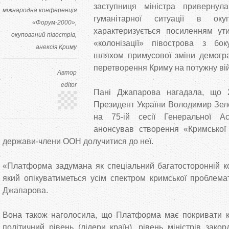
заступниця міністра привернул
міжнародна конференція
гуманітарної ситуації в ок
«Форум-2000»
характеризується посиленням ути
окупований півострів
«колонізації» півострова з бок
анексія Криму
шляхом примусової зміни демограф
перетворення Криму на потужну вій
Автор
editor
Пані Джапарова нагадала, що 
Президент України Володимир Зеле
на 75-ій сесії Генеральної А
анонсував створення «Кримської
держави-члени ООН долучитися до неї.
«Платформа задумана як спеціальний багатосторонній к
який опікуватиметься усім спектром кримської проблем
Джапарова.
Вона також наголосила, що Платформа має покривати кі
політичний рівень (лідери країн), рівень міністрів закор