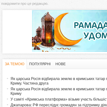
повідомити про це редакцію.
ЗА ТЕМОЮ
ПОПУЛЯРНІ
НОВЕ
H
(
а
Як царська Росія відбирала землю в кримських татар п
o
к
Криму. Частина друга
т
Як царська Росія відбирала землю в кримських татар п
r
Криму
и
У саміті «Кримська платформа» візьме участь більшіс
в
i
Джапарова: РФ переслідує громадян за підтримку дія
н