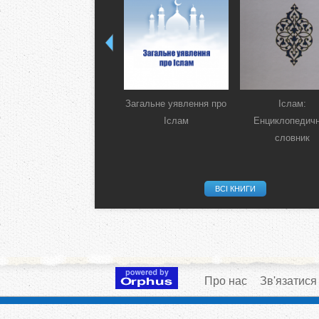
Загальне уявлення про
Іслам:
Іслам
Енциклопедич
словник
ВСІ КНИГИ
Про нас
Зв'язатися