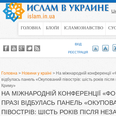
Jump to navigation
U
ГОЛОВНА
БЛОҐИ
ІСЛАМОЗНАВСТВО
СУ
ВХІД
РЕЄСТРАЦІЯ
Головна
>
Новини у країні
>
На міжнародній конференції «
відбулась панель «Окупований півострів: шість років після 
В
Криму»
НА МІЖНАРОДНІЙ КОНФЕРЕНЦІЇ «ФО
и
ПРАЗІ ВІДБУЛАСЬ ПАНЕЛЬ «ОКУПОВ
є
ПІВОСТРІВ: ШІСТЬ РОКІВ ПІСЛЯ НЕЗ