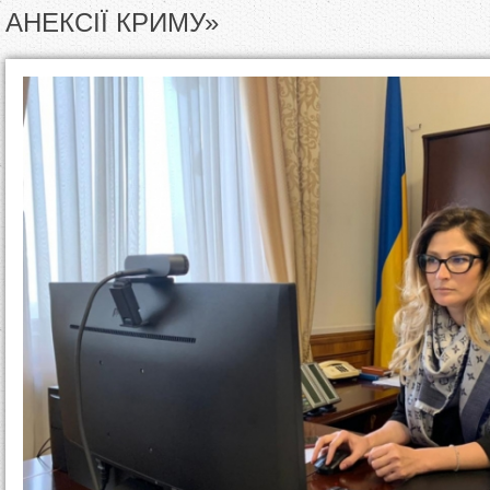
т
АНЕКСІЇ КРИМУ»
у
т