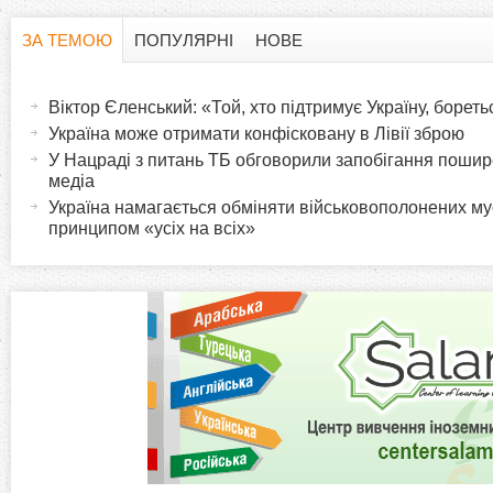
ЗА ТЕМОЮ
ПОПУЛЯРНІ
НОВЕ
H
(
а
Віктор Єленський: «Той, хто підтримує Україну, борет
o
к
Україна може отримати конфісковану в Лівії зброю
т
У Нацраді з питань ТБ обговорили запобігання пошир
r
и
медіа
в
Україна намагається обміняти військовополонених м
i
принципом «усіх на всіх»
н
а
z
в
к
o
л
а
n
д
к
t
а
)
a