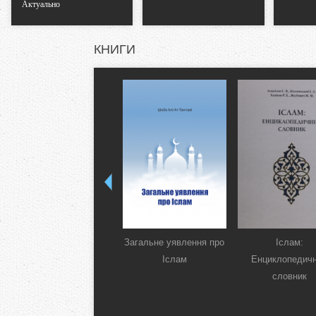
Актуально
КНИГИ
Загальне уявлення про
Іслам:
Іслам
Енциклопедич
словник