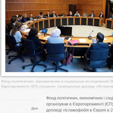
т
у
т
Фонд политических, экономических и социальных исследований S
Европарламенте (ЕП) слушания, посвященные докладу «Исламофо
Фонд політичних, економічних і со
організував в
Європарламенті (ЄП)
Друк
доповіді
«
Ісламофобія в
Європі в
2