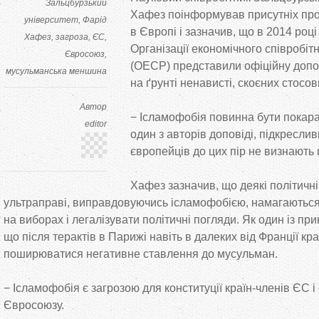
Зальцбурзький
Хафез поінформував присутніх про
університет
Фарід
в
Європі і зазначив, що
в
2014 році 
Хафез
загроза
ЄС
Організації економічного співробіт
Євросоюз
(ОЕСР) представили офіційну допо
мусульманська меншина
на
ґрунті ненависті, скоєних стосо
Автор
−
Ісламофобія повинна бути покара
editor
один з
авторів доповіді, підкресли
європейців до
цих пір не
визнають 
Хафез зазначив, що
деякі політичн
ультраправі, виправдовуючись ісламофобією, намагаються
на
виборах і легалізувати політичні погляди. Як
один із при
що
після терактів в
Парижі навіть в
далеких від Франції кр
поширюватися негативне ставлення до
мусульман.
−
Ісламофобія є загрозою для конституції
країн-членів
ЄС і
Євросоюзу.