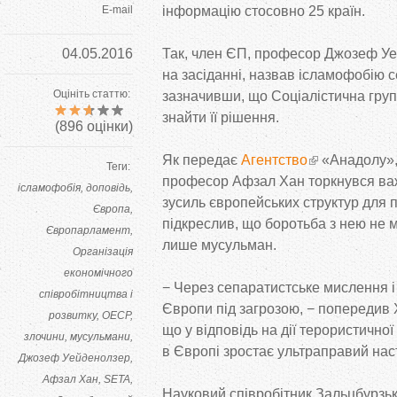
E-mail
інформацію стосовно 25 країн.
04.05.2016
Так, член ЄП, професор Джозеф У
на
засіданні, назвав ісламофобію
Оцініть статтю:
зазначивши, що
Соціалістична груп
знайти її рішення.
(
896
оцінки)
Як
передає
Агентство
«
Анадолу
»
Теги:
професор Афзал Хан торкнувся важ
ісламофобія
доповідь
зусиль європейських структур для п
Європа
підкреслив, що
боротьба з
нею не
м
Європарламент
лише мусульман.
Організація
економічного
−
Через сепаратистське мислення і 
співробітництва і
Європи під загрозою,
−
попередив Х
розвитку
ОЕСР
що
у
відповідь на
дії терористичної
злочини
мусульмани
в
Європі зростає ультраправий наст
Джозеф Уейденолзер
Афзал Хан
SETA
Науковий співробітник Зальцбурзьк