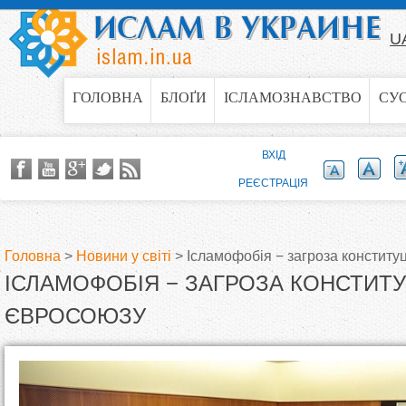
Jump to navigation
U
ГОЛОВНА
БЛОҐИ
ІСЛАМОЗНАВСТВО
СУ
ВХІД
РЕЄСТРАЦІЯ
Головна
>
Новини у світі
>
Ісламофобія − загроза конститу
ІСЛАМОФОБІЯ − ЗАГРОЗА КОНСТИТУ
В
ЄВРОСОЮЗУ
и
є