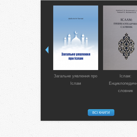
Загальне уявлення про
Іслам:
Іслам
Енциклопедич
словник
ВСІ КНИГИ