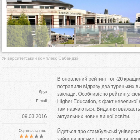
т
у
т
Університетський комплекс Сабанджі
В оновлений рейтинг топ-20 кращих 
потрапили відразу два турецьких 
Друк
заклади. Особливістю рейтингу, ск
E-mail
Higher Education, є факт невеликої к
там навчаються. Видання вважаєть
09.03.2016
актуальних новин вищої освіти.
Оцініть статтю:
Йдеться про стамбульські університ
зайняли восьме і десяте місця відпо