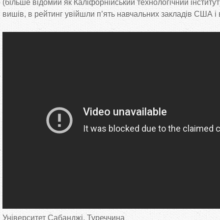
(більше відомий як Каліфорнійський технологічний інститут
вишів, в рейтинг увійшли п’ять навчальних закладів США і 
Університет Сабанджі, Туреччина