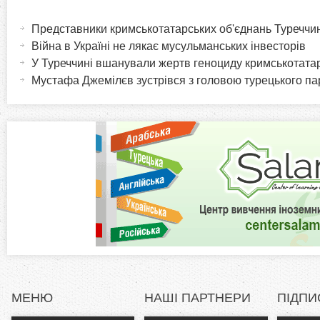
H
(
а
Представники кримськотатарських об'єднань Туреччин
o
к
Війна в Україні не лякає мусульманських інвесторів
т
У Туреччині вшанували жертв геноциду кримськотата
r
и
Мустафа Джемілєв зустрівся з головою турецького п
в
i
н
а
z
в
к
o
л
а
n
д
к
t
а
)
a
МЕНЮ
НАШІ ПАРТНЕРИ
ПІДПИ
l