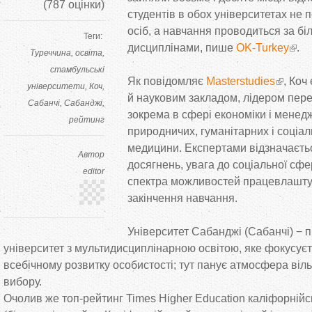
(
787
оцінки)
студентів в обох університетах не 
осіб, а навчання проводиться за бі
Теги:
дисциплінами, пише
OK-Turkey
.
Туреччина
освіта
стамбульські
Як повідомляє
Masterstudies
, Коч
університети
Коч
й науковим закладом, лідером пер
Сабанчі
Сабанджі
зокрема в сфері економіки і менедж
рейтинг
природничих, гуманітарних і соціал
медицини. Експертами відзначаєтьс
Автор
досягнень, увага до соціальної сф
editor
спектра можливостей працевлаштув
закінчення навчання.
Університет Сабанджі (Сабанчі) − 
університет з мультидисциплінарною освітою, яке фокусуєт
всебічному розвитку особистості; тут панує атмосфера віл
вибору.
Очолив же топ-рейтинг Times Higher Education каліфорнійсь