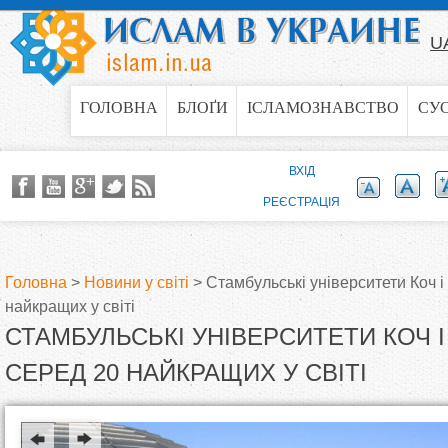
Jump to navigation
U
ГОЛОВНА
БЛОҐИ
ІСЛАМОЗНАВСТВО
СУ
ВХІД
РЕЄСТРАЦІЯ
Головна
>
Новини у світі
>
Стамбульські університети Коч і
найкращих у світі
В
СТАМБУЛЬСЬКІ УНІВЕРСИТЕТИ КОЧ І
и
СЕРЕД 20 НАЙКРАЩИХ У СВІТІ
є