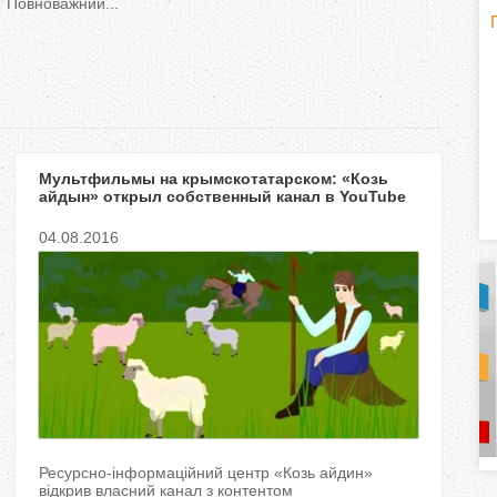
Повноважний...
H
(
o
r
Мультфильмы на крымскотатарском: «Козь
i
айдын» открыл собственный канал в YouTube
z
04.08.2016
o
n
t
a
l
)
Ресурсно-інформаційний центр «Козь айдин»
відкрив власний канал з контентом