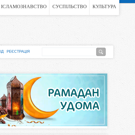
ІСЛАМОЗНАВСТВО
СУСПІЛЬСТВО
КУЛЬТУРА
П
ІД
РЕЄСТРАЦІЯ
о
П
ш
о
у
к
ш
у
к
о