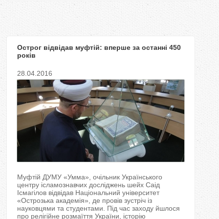
Острог відвідав муфтій: вперше за останні 450
років
28.04.2016
Муфтій ДУМУ «Умма», очільник Українського
центру ісламознавчих досліджень шейх Саід
Ісмагілов відвідав Національний університет
«Острозька академія», де провів зустріч із
науковцями та студентами. Під час заходу йшлося
про релігійне розмаїття України, історію