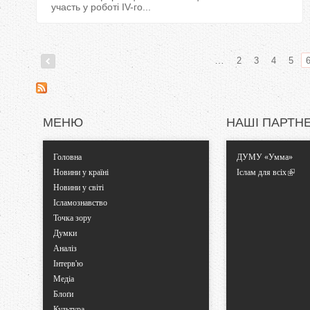
участь у роботі IV-го...
…
2
3
4
5
С
т
МЕНЮ
НАШІ ПАРТН
о
Головна
ДУМУ «Умма»
р
Новини у країні
Іслам для всіх
Новини у світі
і
Ісламознавство
Точка зору
н
Думки
Аналіз
к
Інтерв'ю
Медіа
и
Блоґи
Культура