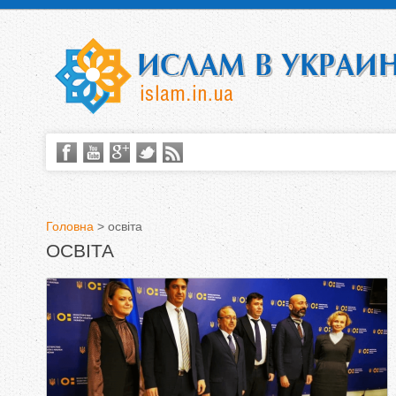
Головна
>
освіта
ОСВІТА
В
и
є
т