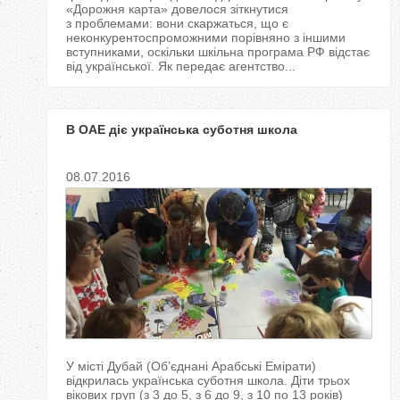
«Дорожня карта» довелося зіткнутися
з проблемами: вони скаржаться, що є
неконкурентоспроможними порівняно з іншими
вступниками, оскільки шкільна програма РФ відстає
від української. Як передає агентство...
В ОАЕ діє українська суботня школа
08.07.2016
У місті Дубай (Об’єднані Арабські Емірати)
відкрилась українська суботня школа. Діти трьох
вікових груп (з 3 до 5, з 6 до 9, з 10 по 13 років)