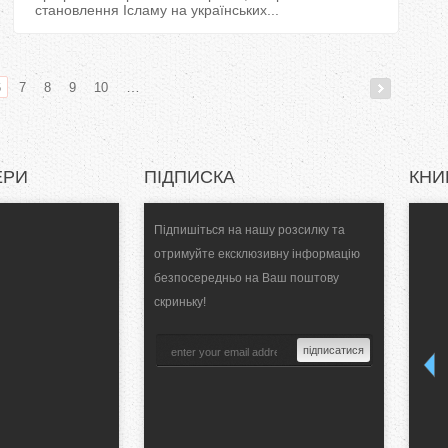
становлення Ісламу на українських...
…
6
7
8
9
10
ЕРИ
ПІДПИСКА
КНИ
Підпишіться на нашу розсилку та
отримуйте ексклюзивну інформацію
безпосередньо на Ваш поштову
скриньку!