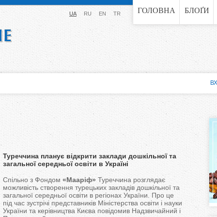
Jump to navigation
ГОЛОВНА
БЛОҐИ
UA
RU
EN
TR
ВХ
Туреччина планує відкрити заклади дошкільної та
загальної середньої освіти в Україні
Спільно з Фондом
«Мааріф»
Туреччина розглядає
можливість створення турецьких закладів дошкільної та
загальної середньої освіти в регіонах України. Про це
під час зустрічі представників Міністерства освіти і науки
України та керівництва Києва повідомив Надзвичайний і