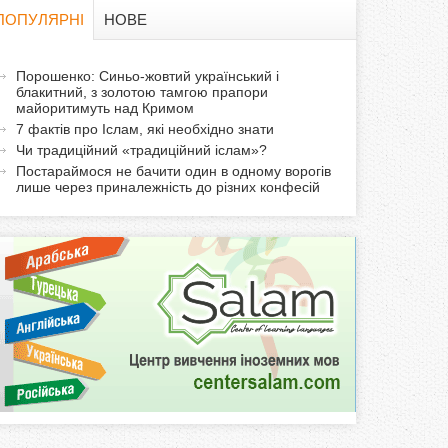
в
ПОПУЛЯРНІ
НОВЕ
а
а
Порошенко: Синьо-жовтий український і
ф
блакитний, з золотою тамгою прапори
к
майоритимуть над Кримом
т
о
7 фактів про Іслам, які необхідно знати
и
Чи традиційний «традиційний іслам»?
р
в
Постараймося не бачити один в одному ворогів
лише через приналежність до різних конфесій
н
м
а
в
а
к
л
а
д
к
а