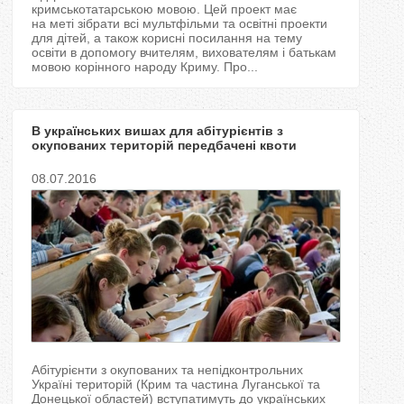
T
кримськотатарською мовою. Цей проект має
на меті зібрати всі мультфільми та освітні проекти
для дітей, а також корисні посилання на тему
a
освіти в допомогу вчителям, вихователям і батькам
мовою корінного народу Криму. Про...
b
s
В українських вишах для абітурієнтів з
окупованих територій передбачені квоти
08.07.2016
Абітурієнти з окупованих та непідконтрольних
Україні територій (Крим та частина Луганської та
Донецької областей) вступатимуть до українських