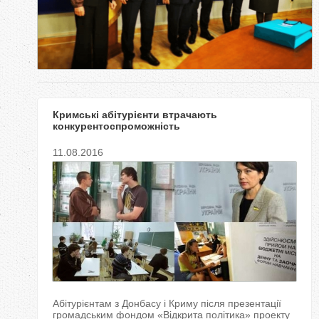
у
т
Кримські абітурієнти втрачають
конкурентоспроможність
11.08.2016
Абітурієнтам з Донбасу і Криму після презентації
громадським фондом «Відкрита політика» проекту