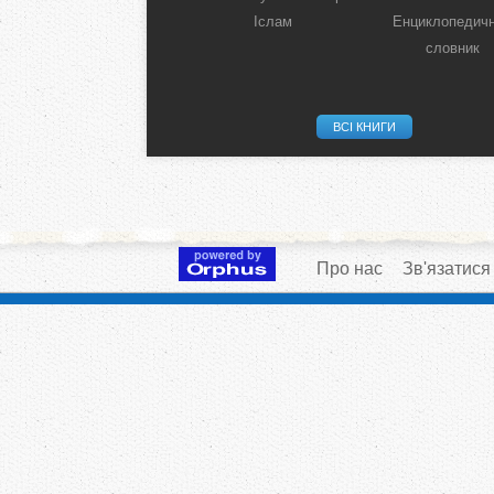
Іслам
Енциклопедич
словник
ВСІ КНИГИ
Про нас
Зв'язатися