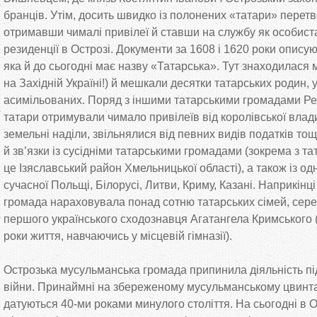
бранців. Утім, досить швидко із полонених
«
татари
»
перетв
отримавши чималі привілеї й
ставши на
службу як
особиста
резиденції в
Острозі. Документи за
1608 і 1620 роки описую
яка й
до
сьогодні має назву
«
Татарська
»
. Тут знаходилася 
на
Західній Україні!) й
мешкали десятки татарських родин, 
асимільованих. Поряд з
іншими татарськими громадами Реч
татари отримували чимало привілеїв від королівської влади
земельні наділи, звільнялися від певних видів податків то
й
зв’язки із сусідніми татарськими громадами (зокрема з
та
це
Ізяславський район Хмельницької області), а
також із о
сучасної Польщі, Білорусі, Литви, Криму, Казані. Наприкінці
громада нараховувала понад сотню татарських сімей, сере
першого українського сходознавця Агатангела Кримського 
роки життя, навчаючись у
місцевій гімназії).
Острозька мусульманська громада припинила діяльність під
війни. Принаймні на
збереженому мусульманському цвинта
датуються
40-ми
роками минулого століття. На
сьогодні в
О