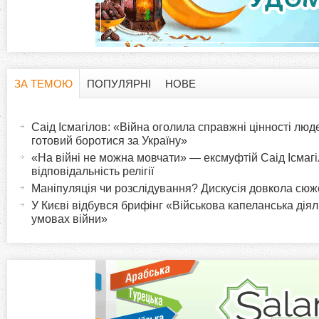
ЗА ТЕМОЮ
ПОПУЛЯРНІ
НОВЕ
H
(
а
Саід Ісмагілов: «Війна оголила справжні цінності люде
o
к
готовий боротися за Україну»
т
«На війні не можна мовчати» — ексмуфтій Саід Ісмагіл
r
відповідальність релігії
и
Маніпуляція чи розслідування? Дискусія довкола сю
в
i
У Києві відбувся брифінг «Військова капеланська діял
н
умовах війни»
а
z
в
к
o
л
а
n
д