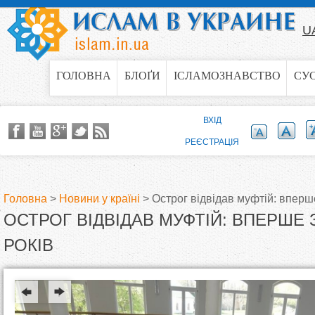
Jump to navigation
U
ГОЛОВНА
БЛОҐИ
ІСЛАМОЗНАВСТВО
СУ
ВХІД
РЕЄСТРАЦІЯ
Головна
>
Новини у країні
>
Острог відвідав муфтій: вперше
ОСТРОГ ВІДВІДАВ МУФТІЙ: ВПЕРШЕ 
В
РОКІВ
и
є