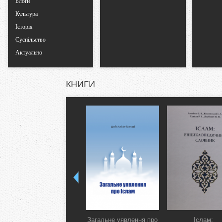
Блоґи
Культура
Історія
Суспільство
Актуально
КНИГИ
Загальне уявлення про
Іслам: