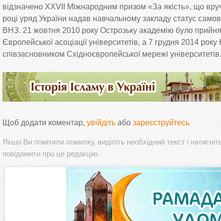
відзначено XXVII Міжнародним призом
«
За
якість
»
, що
вру
році уряд України надав навчальному закладу статус само
ВНЗ. 21 жовтня 2010 року Острозьку академію було прийн
Європейської асоціації університетів, а
7 грудня 2014 року
співзасновником Східноєвропейської мережі університетів
Щоб додати коментар,
увійдіть
або
зареєструйтесь
Якшо Ви помітили помилку, виділіть необхідний текст і натисніт
повідомити про це редакцію.