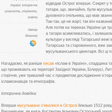
відвідав Острог вперше. Секрет у
т
Україні: історія та
татари, що, звичайно, були мусуль
сучасність
студенти
духовного очільника, що
мав звання
освіта
Так-так
, це
не
жарт, так він названи
Але потім на
теренах України ця
тр
Автор
а
татари асимілюватись, і залишил
Власкор
культури у
вигляді Татарської вежі 
Татарська та
старовинного, вже за
мусульманського цвинтаря. Всі ці 
Нагадаємо, як
раніше
писав
«
Іслам в
Україні
»
, спадщина т
що
проживають на
території Західної України, Білорусі, Ли
сторіччя, уже тривалий час є предметом дослідження істори
ісламознавців та
етнографів.
Історична довідка:
Вперше
мусульмани з’явилися в
Острозі
близько 1512 року,
Вишневцем, де
князь Костянтин Іванович Острозький захоп