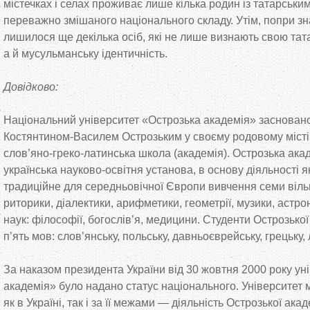
містечках і селах проживає лише кілька родин із татарськи
переважно змішаного національного складу. Утім, попри зн
лишилося ще
декілька осіб, які не
лише визнають свою тата
а
й
мусульманську ідентичність.
Довідково:
Національний університет
«
Острозька академія
»
засновано
Костянтином-Василем
Острозьким у
своєму родовому місті
слов
’
яно-греко-латинська
школа (академія). Острозька ака
українська
науково-освітня
установа, в
основу діяльності я
традиційне для середньовічної Європи вивчення семи вільн
риторики, діалектики, арифметики, геометрії, музики, астрон
наук: філософії, богослів
’
я, медицини. Студенти Острозької
п
’
ять мов: слов
’
янську, польську, давньоєврейську, грецьку, 
За
наказом президента України від 30 жовтня 2000 року ун
академія
»
було надано статус національного. Університет 
як
в
Україні, так і за
її межами
—
діяльність Острозької акад