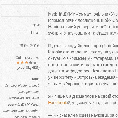
Муфтій ДУМУ
«
Умма
»
, очільник Ук
ісламознавчих досліджень шейх Саі
Друк
Національний університет
«
Остроз
E-mail
зустріч із науковцями та
студентами
28.04.2016
Під час заходу йшлося про релігійн
історію становлення Ісламу на
укра
Оцініть статтю:
ситуацію з
кримськими татарами. Т
презентація книги відомого сходоз
(
536
оцінки)
доцента кафедри релігієзнавства і 
університету
«
Острозька академія
»
Теги:
«
Іслам в
Україні: історія та
сучасніс
Острог
Національний
університет
Як
пише Саід Ісмагілов на
своїй сто
Острозька академія
Facebook
, у
цьому закладі він по
муфтій
ДУМУ Умма
Саід Ісмагілов
Михайло
—
Як
сказали місцеві науковці, за
о
Якубович
Іслам в