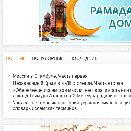
ПО ТЕМЕ
ПОПУЛЯРНЫЕ
ПОСЛЕДНИЕ
Г
(
а
Миссия в Стамбуле. Часть первая
о
к
Независимый Крым в XVIII столетии. Часть вторая
т
«Обновление исламской мысли: неотвратимость или
р
и
доклад Теймура Атаева на X Международной школе 
в
Увидел свет первый в истории украиноязычный энци
и
словарь исламских терминов
н
а
з
я