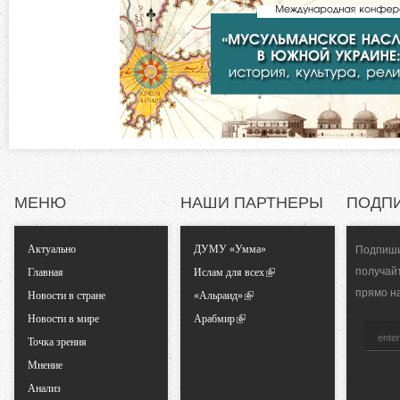
в
о
к
л
н
а
д
т
к
а
а
)
л
МЕНЮ
НАШИ ПАРТНЕРЫ
ПОДП
ь
Актуально
ДУМУ «Умма»
Подпиши
н
получай
Главная
Ислам для всех
прямо н
Новости в стране
«Альраид»
ы
Новости в мире
Арабмир
Точка зрения
е
Мнение
Анализ