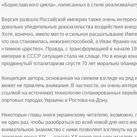
«Бориславского цикла», написанных в стиле реализма/нат
Версия развала Российской империи также очень интересна,
довольно убедительные доказательства воздействия внешн
Хотя, конечно, имело место и сильное расшатывание Импе
что она становилась нежизнеспособной, а Иван Франко наз
«темное царство». Правда, с трансформацией в начале 19
империи в СССР ситуация стала не слаще. Но в конце кон
продвинутый тоталитаризм спустя 70 лет морально обанкр
Концепция автора, основанная на свежем взгляде на ряд 
может не привлечь внимания. В частности, он очень интер
ссылкой на источники) технологию спланированных еврей
портовых городах Украины и Ростова-на-Дону.
Некоторые главы книги украинскому читателю, возможно, 
не один раз, чтобы разобраться во всей новой для него и
внимательное знакомство с ними позволяет взглянуть на р
эпизодов конца XIX — начала ХХ веков под новым углом, 