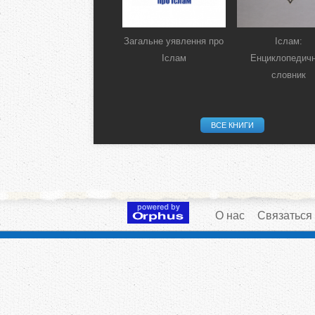
Загальне уявлення про
Іслам:
Іслам
Енциклопедич
словник
ВСЕ КНИГИ
О нас
Связаться