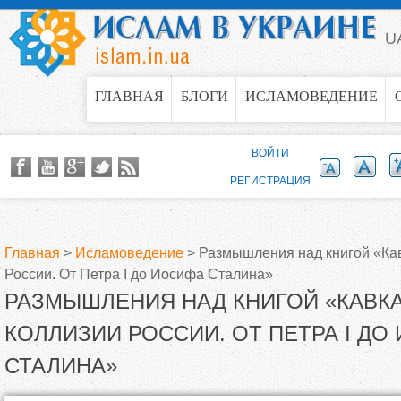
Jump to navigation
U
ГЛАВНАЯ
БЛОГИ
ИСЛАМОВЕДЕНИЕ
ВОЙТИ
РЕГИСТРАЦИЯ
Главная
>
Исламоведение
>
Размышления над книгой «Кав
России. От Петра I до Иосифа Сталина»
В
РАЗМЫШЛЕНИЯ НАД КНИГОЙ «КАВК
ы
КОЛЛИЗИИ РОССИИ. ОТ ПЕТРА I ДО
СТАЛИНА»
з