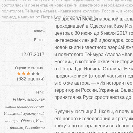
состоялась и презентация новой книги известного азербайджанско
политолога Теймура Атаева «Кавказские коллизии России», в кото
период, начиная от Петра I до Иосифа Сталина
Во время VI Международной школ
проходившей в Одессе на базе Исл
Печать
центра с 30 июня до 5 июля 2017 г
E-mail
интересных лекций и докладов, со
новой книги известного азербайдж
12.07.2017
и политолога Теймура Атаева «Кав
России», в которой охвачен истори
Оцените статью:
от Петра I до Иосифа Сталина. Её 
продолжением (второй частью) нед
(
682
оценки)
этого же автора — «Из истории ге
территории России, Украины, Белар
Теги:
принятия на Руси христианства до П
VI Международная
школа исламоведения
Будучи участницей Школы, я получ
Исламский культурный
его нового исследования и сразу 
центр г. Одессы
Иван
книгу, а по возвращении во Львов з
Франко
Российская
изложено много фактов, которые б