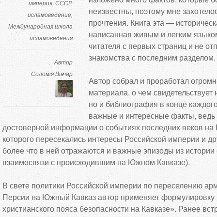
империя
СССР
неизвестны, поэтому мне захотело
исламоведение
прочтения. Книга эта — историчес
Международная школа
написанная живым и легким языко
исламоведения
читателя с первых страниц и не от
знакомства с последним разделом.
Автор
Соломія Вівчар
Автор собрал и проработал огромн
материала, о чем свидетельствует н
но и библиография в конце каждого
важные и интересные факты, ведь 
достоверной информации о событиях последних веков на К
которого пересекались интересы Российской империи и дру
более что в ней отражаются и важные эпизоды из истории
взаимосвязи с происходившим на Южном Кавказе).
В свете политики Российской империи по переселению ар
Персии на Южный Кавказ автор применяет формулировку
христианского пояса безопасности на Кавказе». Ранее встр