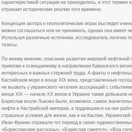
характеристикой ситуации не приходилось, и этот термин к
отражает исторические реалии того времени.
Концепция автора о геополитических играх выглядит очень
можно соглашаться или не принимать, однако она имеет ч
Используя различные источники, исследователь логично п
тезисы.
По моему мнению, описание развития мировой нефтяной
привязке к освещаемому в направлении Кавказского регио
интересных и важных стержней труда. А факты о нефтяны
Каспийском море в конце XIX века, представленные госпо
не вызвать у украинского читателя ассоциаций с событиям
конце XIX — начале XX веков в Украине также добывали н
Борислав возле Львова было, возможно, самое значитель
нефти в Австрийской империи, а трудившиеся на них рабо
страшные условия для жизни, как и на Каспии. Украинский
Иван Франко отражали тот период в своих художественны
«Бориславские рассказы», «Борислав смеется», «Boa constri